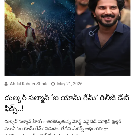
Abdul Kabeer Shaik
May 21, 2026
దుల్కర్ సల్మాన్ ‘ఐ యామ్ గేమ్’ రిలీజ్ డేట్
ఫిక్స్..!
దుల్కర్ సల్మాన్ హీరోగా తెరకెక్కుతున్న మోస్ట్ ఎవైటెడ్ యాక్షన్ థ్రిల్లర్
మూవీ ‘ఐ యామ్ గేమ్’ విడుదల తేదీని మేకర్స్ అధికారికంగా