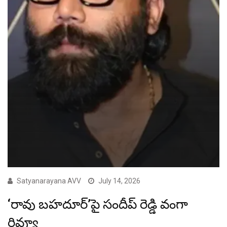
Satyanarayana AVV
July 14, 2026
‘రావు బహదూర్’పై సందీప్ రెడ్డి వంగా
రివ్యూ