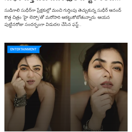
సుడిగాలి సుధీర్‌గా ప్రేక్షకుల్లో మంచి గుర్తింపు తెచ్చుకున్న సుధీర్ ఆనంద్
కొత్త చిత్రం ‘హై లెస్సో’తో మరోసారి ఆకట్టుకోబోతున్నారు. ఆయన
పుట్టినరోజు సందర్భంగా విడుదల చేసిన ఫస్ట్…
ENTERTAINMENT