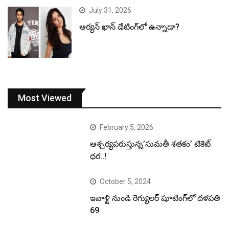
July 31, 2026
ఆర్యన్ ఖాన్ డేటింగ్‌లో ఉన్నాడా?
Most Viewed
February 5, 2026
ఆశ్చర్యపరుస్తున్న’సుమతీ శతకం’ టికెట్
ధర..!
October 5, 2024
ఇవాళ్టి నుండి రెగ్యులర్ షూటింగ్‌లో దళపతి
69