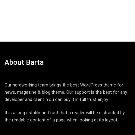
About Barta
Our hardworking team brings the best WordPress theme for
news, magazine & blog theme. Our support is the best for any
developer and client. You can buy it in full trust enjoy.
It is a long established fact that a reader will be distracted by
the readable content of a page when looking at its layout.