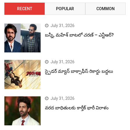
RECENT
POPULAR
COMMON
July 31, 2026
బన్నీ, మహేశ్ బాటలో చరణ్ – ఎన్టీఆర్?
July 31, 2026
స్పైడర్ మ్యాన్ బాక్సాఫీస్ రికార్డు బద్దలు
July 31, 2026
వరద బాధితులకు కార్తీక్ భారీ విరాళం