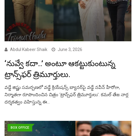
Abdul Kabeer Shaik
June 3, 2026
‘నువ్వే కదా..’ అంటూ ఆకట్టుకుంటున్న
ట్రాన్స్‌ఫర్ త్రిమూర్తులు.
వడ్డే జిష్ణు సమర్పణలో వడ్డే క్రియేషన్స్ బ్యానర్‌పై వడ్డే నవీన్ హీరోగా,
నిర్మాతగా రూపొందించిన చిత్రం ‘ట్రాన్స్‌ఫర్ త్రిమూర్తులు’. కమల్ తేజ నార్ల
దర్శకత్వం వహిస్తున్న ఈ…
BOX OFFICE