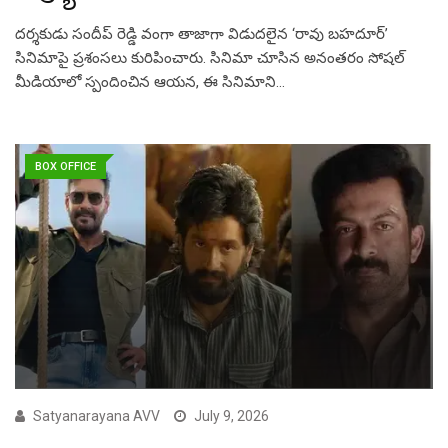
దర్శకుడు సందీప్ రెడ్డి వంగా తాజాగా విడుదలైన ‘రావు బహదూర్’
సినిమాపై ప్రశంసలు కురిపించారు. సినిమా చూసిన అనంతరం సోషల్
మీడియాలో స్పందించిన ఆయన, ఈ సినిమాని…
BOX OFFICE
Satyanarayana AVV
July 9, 2026