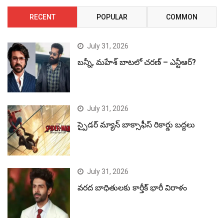
RECENT
POPULAR
COMMON
July 31, 2026
బన్నీ, మహేశ్ బాటలో చరణ్ – ఎన్టీఆర్?
July 31, 2026
స్పైడర్ మ్యాన్ బాక్సాఫీస్ రికార్డు బద్దలు
July 31, 2026
వరద బాధితులకు కార్తీక్ భారీ విరాళం