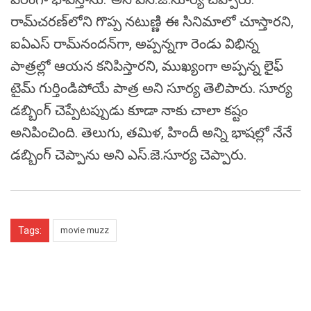
రామ్‌చరణ్‌లోని గొప్ప నటుణ్ణి ఈ సినిమాలో చూస్తారని,
ఐఏఎస్‌ రామ్‌నందన్‌గా, అప్పన్నగా రెండు విభిన్న
పాత్రల్లో ఆయన కనిపిస్తారని, ముఖ్యంగా అప్పన్న లైఫ్‌
టైమ్‌ గుర్తిండిపోయే పాత్ర అని సూర్య తెలిపారు. సూర్య
డబ్బింగ్‌ చెప్పేటప్పుడు కూడా నాకు చాలా కష్టం
అనిపించింది. తెలుగు, తమిళ, హిందీ అన్ని భాషల్లో నేనే
డబ్బింగ్‌ చెప్పాను అని ఎస్‌.జె.సూర్య చెప్పారు.
Tags:
movie muzz