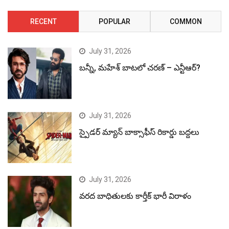
RECENT
POPULAR
COMMON
July 31, 2026
బన్నీ, మహేశ్ బాటలో చరణ్ – ఎన్టీఆర్?
July 31, 2026
స్పైడర్ మ్యాన్ బాక్సాఫీస్ రికార్డు బద్దలు
July 31, 2026
వరద బాధితులకు కార్తీక్ భారీ విరాళం