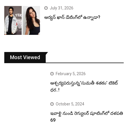
July 31, 2026
ఆర్యన్ ఖాన్ డేటింగ్‌లో ఉన్నాడా?
Most Viewed
February 5, 2026
ఆశ్చర్యపరుస్తున్న’సుమతీ శతకం’ టికెట్
ధర..!
October 5, 2024
ఇవాళ్టి నుండి రెగ్యులర్ షూటింగ్‌లో దళపతి
69