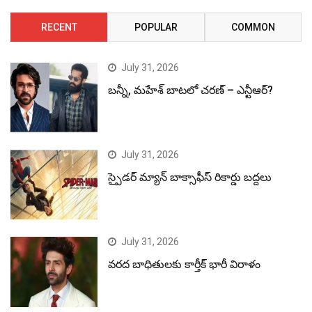
RECENT
POPULAR
COMMON
July 31, 2026
బన్నీ, మహేశ్ బాటలో చరణ్ – ఎన్టీఆర్?
July 31, 2026
స్పైడర్ మ్యాన్ బాక్సాఫీస్ రికార్డు బద్దలు
July 31, 2026
వరద బాధితులకు కార్తీక్ భారీ విరాళం