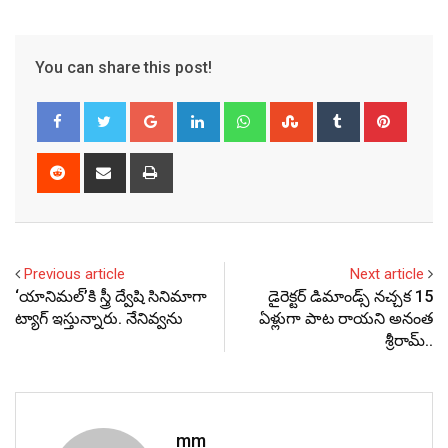
You can share this post!
Google+
LinkedIn
Whatsapp
StumbleUpon
Tumblr
Pinter
Reddit
Share
Print
via
Email
Previous article
Next article
‘యానిమల్‌’కి స్త్రీ ద్వేషి సినిమాగా
డైరెక్టర్ డిమాండ్స్ నచ్చక 15
ట్యాగ్‌ ఇస్తున్నారు. నేనివ్వను
ఏళ్లుగా పాట రాయని అనంత
శ్రీరామ్..
mm