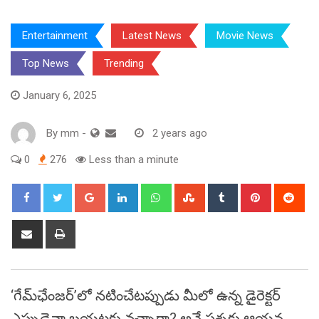
Entertainment
Latest News
Movie News
Top News
Trending
January 6, 2025
By
mm
-
2 years ago
0
276
Less than a minute
Google+
LinkedIn
Whatsapp
StumbleUpon
Tumblr
Pinterest
Red
Share
Print
via
Email
‘గేమ్‌ఛేంజర్‌’లో నటించేటప్పుడు మీలో ఉన్న డైరెక్టర్
ఎప్పుడైనా బయటకు వచ్చారా? అనే ప్రశ్నకు ఆయన