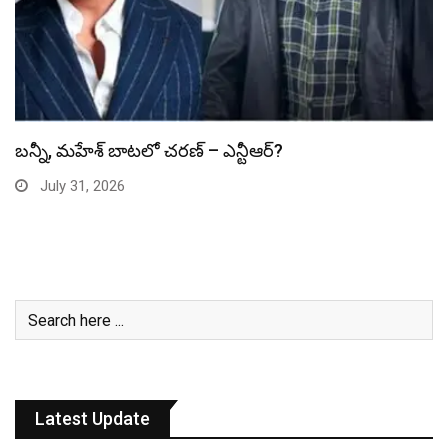
స్పైడర్ మ్యాన్ బాక్సాఫీస్ రికార్డు బద్దలు
July 31, 2026
Latest Update