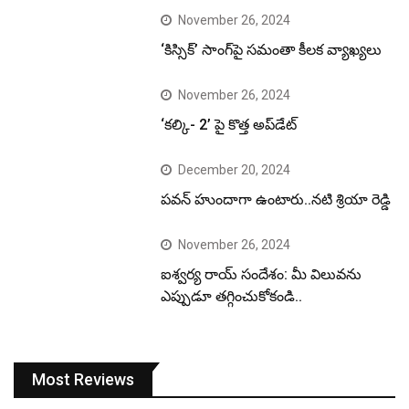
November 26, 2024
‘కిస్సిక్’ సాంగ్‌పై సమంతా కీలక వ్యాఖ్యలు
November 26, 2024
‘కల్కి- 2’ పై కొత్త అప్‌డేట్
December 20, 2024
పవన్ హుందాగా ఉంటారు..నటి శ్రియా రెడ్డి
November 26, 2024
ఐశ్వర్య రాయ్ సందేశం: మీ విలువను
ఎప్పుడూ తగ్గించుకోకండి..
Most Reviews