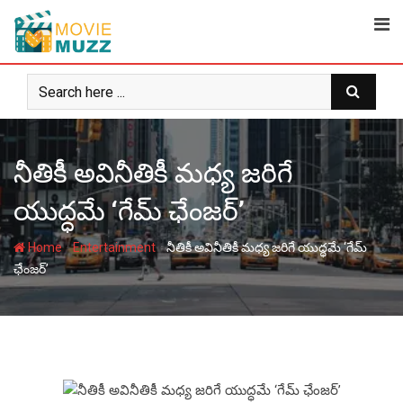
Skip
to
content
నీతికీ అవినీతికీ మధ్య జరిగే
యుద్ధమే ‘గేమ్‌ ఛేంజర్‌’
-
-
Home
Entertainment
నీతికీ అవినీతికీ మధ్య జరిగే యుద్ధమే ‘గేమ్‌
ఛేంజర్‌’