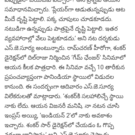
సమాధానమిచ్చారు. ‘ప్లేయర్‌గా ఆడుతున్నప్పుడు ఆట
మీదే దృష్టి పెట్టాలి. పక్క చూపులు చూడకూడదు.
నటుడిగా ఉన్నప్పుడు పాత్రపైనే దృష్టి పెట్టాలి. ఇతర
వ్యవహారాల్లో వేలు పెట్టకూడదు.’ అని నట దర్శకుడు
ఎస్‌.జె.సూర్య అంటున్నారు. రామ్‌చరణ్‌ హీరోగా, శంకర్‌
డైరెక్షన్‌లో దిల్‌రాజు నిర్మించిన ‘గేమ్‌ ఛేంజర్‌’ సినిమాలో
ఆయన కీలక పాత్రధారి. ఈ సినిమా వచ్చే 10 తారీకున
ప్రపంచవ్యాప్తంగా పానిండియా స్థాయిలో విడుదల
కానుంది. ఈ సందర్భంగా ఆదివారం ఎస్‌.జె.సూర్య
విలేకరులతో మాట్లాడారు. ‘శంకర్‌కి సలహాలిచ్చే స్థాయి
నాకు లేదు. ఆయన విజనరీ మనిషి. నా నటన చూసి
ఇంప్రస్‌ అయ్యి, ‘ఇండియన్‌ 2’లో నాకు అవకాశం
ఇచ్చారు. శంకర్‌ సార్‌ డైరెక్షన్‌లో చేయడం ఓ గొప్ప
వరంగా భావిస్తాను.’ అని ఎస్‌.జె.సూర్య చెప్పారు.