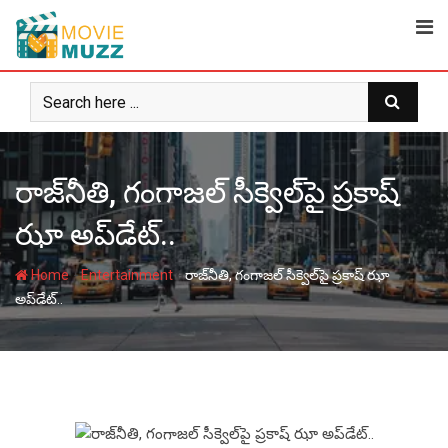
Skip
to
content
రాజ్‌నీతి, గంగాజల్ సీక్వెల్‌పై ప్రకాష్
ఝా అప్‌డేట్‌..
-
-
Home
Entertainment
రాజ్‌నీతి, గంగాజల్ సీక్వెల్‌పై ప్రకాష్ ఝా
అప్‌డేట్‌..