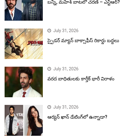
బన్నీ, మహేశ్ బాటలో చరణ్ – ఎన్టీఆర్?
July 31, 2026
స్పైడర్ మ్యాన్ బాక్సాఫీస్ రికార్డు బద్దలు
July 31, 2026
వరద బాధితులకు కార్తీక్ భారీ విరాళం
July 31, 2026
ఆర్యన్ ఖాన్ డేటింగ్‌లో ఉన్నాడా?