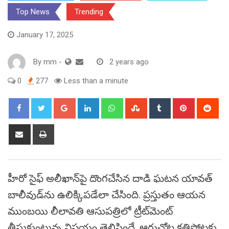
Top News
Trending
January 17, 2025
By
mm
-
2 years ago
0
277
Less than a minute
Google+
LinkedIn
Whatsapp
StumbleUpon
Tumblr
Pinterest
Red
Share
Print
via
Email
హీరో సైఫ్‌ అలీఖాన్‌పై దొంగచేసిన దాడి ఘటన యావత్‌
బాలీవుడ్‌ను ఉలిక్కిపడేలా చేసింది. ప్రస్తుతం ఆయన
ముంబయి లీలావతి ఆసుపత్రిలో ట్రీట్‌మెంట్
తీసుకుంటున్న విషయం తెలిసిందే. ఆరుచోట్ల కత్తిపోట్లకు