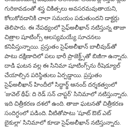
గురికావడంతో శస్త్ర చికిత్సలు అవసరమవుతాయని,
కోలుకోవడానికి చాలా సమయం పడుతుందని డాక్టర్లు
తెలిపారు. ఈ నేపథ్యంలో సైఫ్‌అలీఖాన్‌ నటిస్తున్న తాజా
చిత్రాల షూటింగ్స్‌ ఆలస్యమయ్యే సూచనలు
కనిపిస్తున్నాయి. ప్రస్తుతం సైఫ్‌అలీఖాన్‌ బాలీవుడ్‌తో
పాటు దక్షిణాదిలో పలు భారీ ప్రాజెక్ట్స్‌తో బిజీగా ఉన్నారు.
దాడి ఘటన వల్ల ఈ సినిమా షూటింగ్స్‌ను రీషెడ్యూల్‌
చేయాల్సిన పరిస్థితులు ఏర్పడ్డాయి. ప్రస్తుతం
సైఫ్‌అలీఖాన్‌ హిందీలో సిద్ధార్థ్‌ ఆనంద్‌ దర్శకత్వంలో
‘జువెల్‌ థీఫ్‌: ది రెడ్‌ సన్‌ చాప్టర్‌’ సినిమాలో నటిస్తున్నారు.
ఇది చిత్రీకరణ దశలో ఉంది. తాజా ఘటనతో చిత్రీకరణ
సందిగ్ధంలో పడింది. వీటితోపాటు ‘షూట్‌ ఔట్‌ ఎట్‌
బైకుల్లా’ సినిమాలో కూడా సైఫ్‌అలీఖాన్‌ నటిస్తున్నారు.