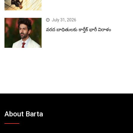
July 31, 2026
వరద బాధితులకు కార్తీక్ భారీ విరాళం
About Barta