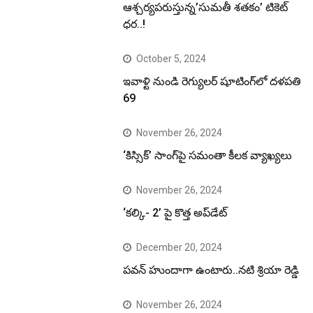
ఆశ్చర్యపరుస్తున్న’సుమతీ శతకం’ టికెట్
ధర..!
October 5, 2024
ఇవాళ్టి నుండి రెగ్యులర్ షూటింగ్‌లో దళపతి
69
November 26, 2024
‘కిస్సిక్’ సాంగ్‌పై సమంతా కీలక వ్యాఖ్యలు
November 26, 2024
‘కల్కి- 2’ పై కొత్త అప్‌డేట్
December 20, 2024
పవన్ హుందాగా ఉంటారు..నటి శ్రియా రెడ్డి
November 26, 2024