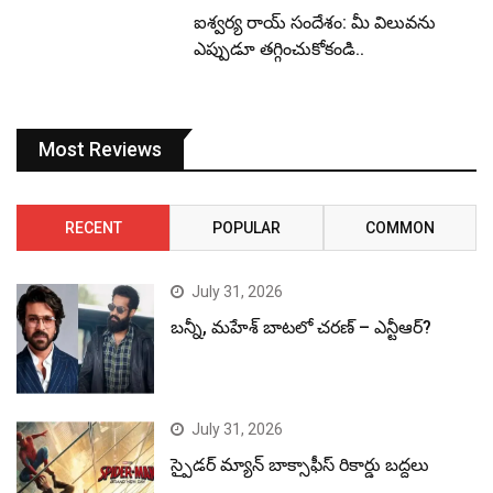
ఐశ్వర్య రాయ్ సందేశం: మీ విలువను
ఎప్పుడూ తగ్గించుకోకండి..
Most Reviews
RECENT
POPULAR
COMMON
July 31, 2026
బన్నీ, మహేశ్ బాటలో చరణ్ – ఎన్టీఆర్?
July 31, 2026
స్పైడర్ మ్యాన్ బాక్సాఫీస్ రికార్డు బద్దలు