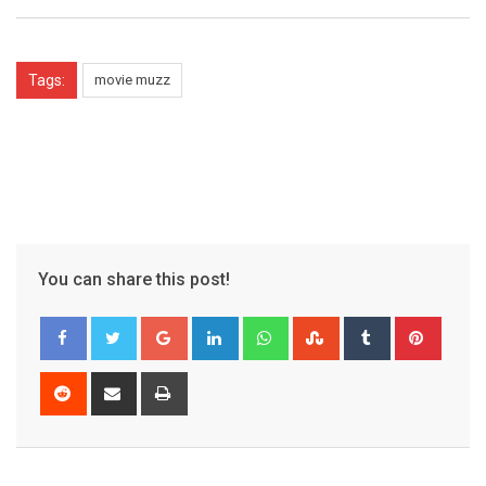
Tags:
movie muzz
You can share this post!
Google+
LinkedIn
Whatsapp
StumbleUpon
Tumblr
Pinter
Reddit
Share
Print
via
Email