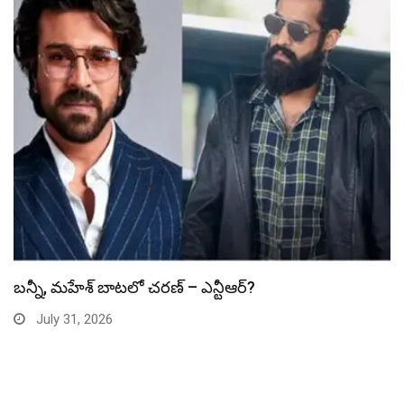
స్పైడర్ మ్యాన్ బాక్సాఫీస్ రికార్డు బద్దలు
July 31, 2026