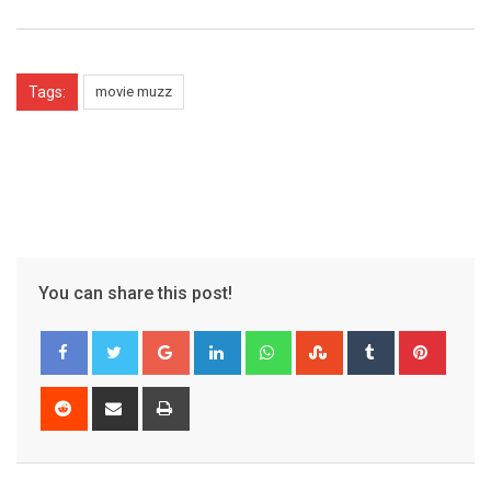
Tags:
movie muzz
You can share this post!
Google+
LinkedIn
Whatsapp
StumbleUpon
Tumblr
Pinter
Reddit
Share
Print
via
Email