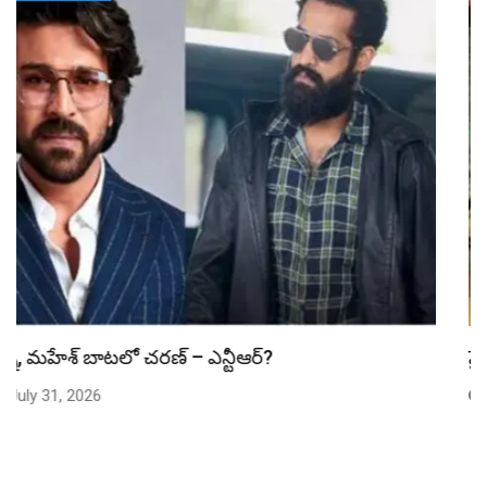
స్పైడర్ మ్యాన్ బాక్సాఫీస్ రికార్డు బద్దలు
July 31, 2026