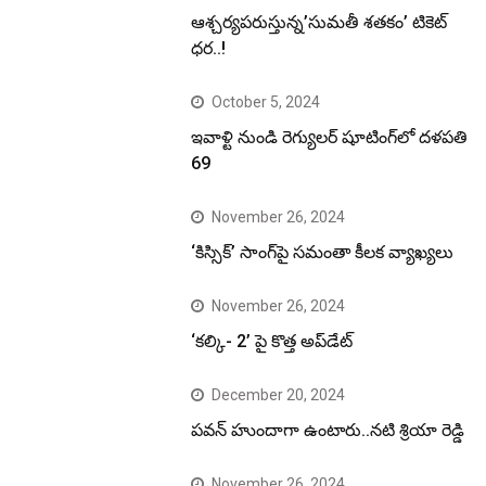
ఆశ్చర్యపరుస్తున్న’సుమతీ శతకం’ టికెట్
ధర..!
October 5, 2024
ఇవాళ్టి నుండి రెగ్యులర్ షూటింగ్‌లో దళపతి
69
November 26, 2024
‘కిస్సిక్’ సాంగ్‌పై సమంతా కీలక వ్యాఖ్యలు
November 26, 2024
‘కల్కి- 2’ పై కొత్త అప్‌డేట్
December 20, 2024
పవన్ హుందాగా ఉంటారు..నటి శ్రియా రెడ్డి
November 26, 2024