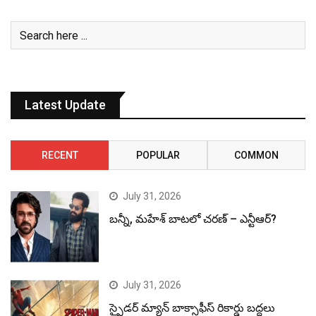
Latest Update
RECENT
POPULAR
COMMON
July 31, 2026
బన్నీ, మహేశ్ బాటలో చరణ్ – ఎన్టీఆర్?
July 31, 2026
స్పైడర్ మ్యాన్ బాక్సాఫీస్ రికార్డు బద్దలు