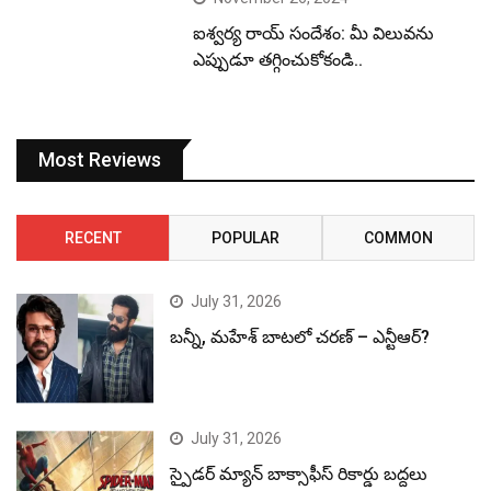
ఐశ్వర్య రాయ్ సందేశం: మీ విలువను
ఎప్పుడూ తగ్గించుకోకండి..
Most Reviews
RECENT
POPULAR
COMMON
July 31, 2026
బన్నీ, మహేశ్ బాటలో చరణ్ – ఎన్టీఆర్?
July 31, 2026
స్పైడర్ మ్యాన్ బాక్సాఫీస్ రికార్డు బద్దలు