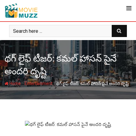
Skip
to
content
థగ్ లైఫ్ టీజర్: కమల్ హాసన్ పైనే
అందరి దృష్టి
-
-
Home
Entertainment
థగ్ లైఫ్ టీజర్: కమల్ హాసన్ పైనే అందరి దృష్టి