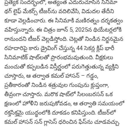
ప్రత్యేక సందర్భంలో, అత్యంత ఎదురుచూసిన సినిమా
థగ్ లైఫ్ మేకర్స్ టీజర్‌ను వదిలివేసి, విడుదల తేదీని
కూడా వెల్లడించారు. ఈ సినిమాకి మణిరత్నం దర్శకత్వం
వహిస్తున్నారు. ఈ చిత్రం జూన్ 5, 2025న థియేటర్లలోకి
రానుందని టీజర్ వెల్లడిస్తోంది. చెట్లతో నిండిన నిర్జనమైన
రహదారిపై కారు డ్రైవింగ్ చేస్తున్న 44 సెకన్ల క్లిప్ భారీ
సినిమాటిక్ షాట్‌లతో ప్రారంభమవుతుంది. వీక్షకులు
మంచుతో కప్పబడిన విస్తీర్ణంలో పరుగెత్తుతున్న వ్యక్తిని
చూస్తారు, ఆ తర్వాత కమల్ హాసన్ – గడ్డం,
ప్రతీకారంతో నిండిన శత్రువుల గుంపును క్లుప్తంగా,
తీవ్రంగా చూస్తారు. మరొక షాట్‌లో సిలంబరసన్ ఒక
క్షణంలో హోళీని జరుపుకోవడం, ఆ తర్వాతి సమయంలో
రక్తసిక్తమై యుద్ధంలోకి దూకడం కనిపిస్తుంది. టీజర్‌లో
కమల్ హాసన్ సన్ గ్లాసెస్ ధరించిన ఫేస్‌ను చూడవచ్చు.