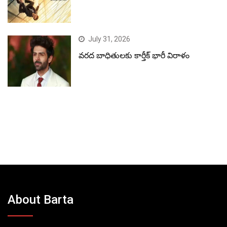
July 31, 2026
వరద బాధితులకు కార్తీక్ భారీ విరాళం
About Barta