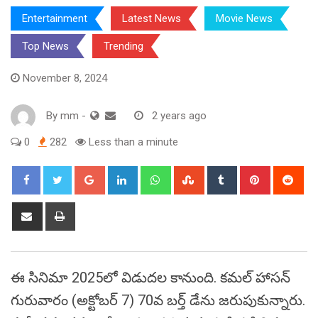
Entertainment
Latest News
Movie News
Top News
Trending
November 8, 2024
By
mm
-
2 years ago
0
282
Less than a minute
Google+
LinkedIn
Whatsapp
StumbleUpon
Tumblr
Pinterest
Red
Share
Print
via
Email
ఈ సినిమా 2025లో విడుదల కానుంది. కమల్ హాసన్
గురువారం (అక్టోబర్ 7) 70వ బర్త్ డేను జరుపుకున్నారు.