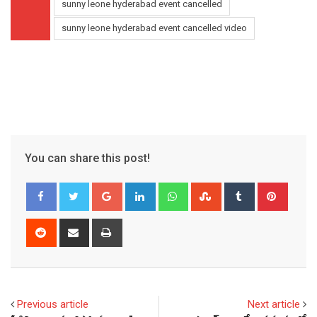
sunny leone hyderabad event cancelled
sunny leone hyderabad event cancelled video
You can share this post!
Google+
LinkedIn
Whatsapp
StumbleUpon
Tumblr
Pinter
Reddit
Share
Print
via
Email
Previous article
Next article