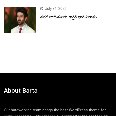
July 31, 2026
వరద బాధితులకు కార్తీక్ భారీ విరాళం
About Barta
Our hardworking team brings the best WordPress theme for