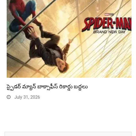
స్పైడర్ మ్యాన్ బాక్సాఫీస్ రికార్డు బద్దలు
July 31, 2026