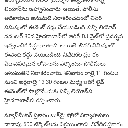
లియోన్‌ను ఆహ్వానించారు. అయితే, పోలీసు
అధికారులు అనుమతి నిరాకరించడంతో చివరి
నిమిషంలో ఈవెంట్ రద్దు చేయబడింది. సన్నీ లియోన్
నవంబర్ 30న హైదరాబాద్‌లో జరిగే DJ నైట్‌లో ప్రదర్శన
ఇవ్వడానికి సిద్ధంగా ఉంది. అయితే, చివరి నిమిషంలో
ఈవెంట్ రద్దు చేయబడింది. నివేదికల ప్రకారం,
విధానపరమైన లోపాలను పేర్కొంటూ పోలీసులు
అనుమతిని నిరాకరించారు. శనివారం రాత్రి 11 గంటల
నుంచి అర్ధరాత్రి 12:30 గంటల మధ్య జరిగే లైవ్
ఈవెంట్‌లో పాల్గొనేందుకు సన్నీ లియోన్‌ని
హైదరాబాద్‌కు రప్పించారు.
న్యూస్‌మీటర్ ప్రకారం బుక్‌మై షోలో నిర్వాహకులు
దాదాపు 500 టిక్కెట్‌లను విక్రయించారు. నివేదిక ప్రకారం,