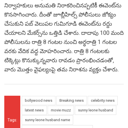
నిర్వాహకులు అనుమతి నిరాకరించినప్పటికీ ఈవెంట్‌ను
కొనసాగించారు. దీంతో జూబ్లీహిల్స్ పోలీసులు జోక్యం
చేసుకుని పబ్ వెలుపల గుమిగూడి ఈవెంట్‌ను రద్దు
చేయాలని మేకర్స్‌ను ఒత్తిడి చేశారు. దాదాపు 100 మంది
పోలీసులను రాత్రి 8 గంటల నుంచి అర్ధరాత్రి 1 గంటల
వరకు వేదిక వద్ద మోహరించారు. రాత్రి 8 గంటలకు
టిక్కెట్లు కొనుక్కున్నవారు రావడం ప్రారంభించడంతో,
వారు మొత్తం వైఫల్యంపై తమ నిరాశను వ్యక్తం చేశారు.
bollywood news
Breaking news
celebrity news
latest news
movie muzz
sunny leone husband
Tags:
sunny leone husband name