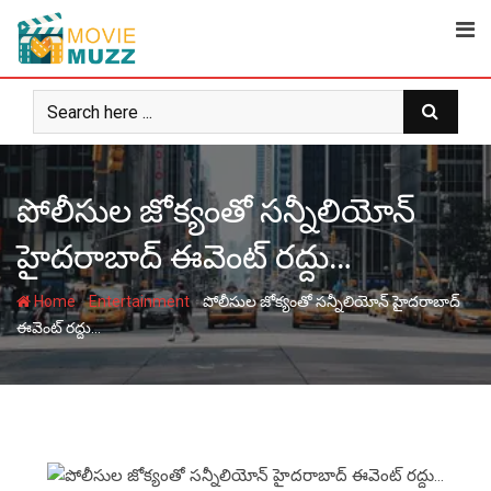
Skip
to
content
పోలీసుల జోక్యంతో సన్నీలియోన్
హైదరాబాద్ ఈవెంట్ రద్దు…
-
-
Home
Entertainment
పోలీసుల జోక్యంతో సన్నీలియోన్ హైదరాబాద్
ఈవెంట్ రద్దు…