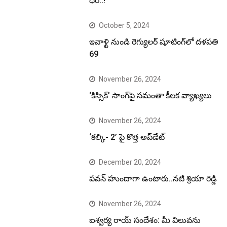
ధర..!
October 5, 2024
ఇవాళ్టి నుండి రెగ్యులర్ షూటింగ్‌లో దళపతి
69
November 26, 2024
‘కిస్సిక్’ సాంగ్‌పై సమంతా కీలక వ్యాఖ్యలు
November 26, 2024
‘కల్కి- 2’ పై కొత్త అప్‌డేట్
December 20, 2024
పవన్ హుందాగా ఉంటారు..నటి శ్రియా రెడ్డి
November 26, 2024
ఐశ్వర్య రాయ్ సందేశం: మీ విలువను