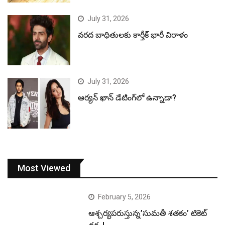
July 31, 2026
వరద బాధితులకు కార్తీక్ భారీ విరాళం
July 31, 2026
ఆర్యన్ ఖాన్ డేటింగ్‌లో ఉన్నాడా?
Most Viewed
February 5, 2026
ఆశ్చర్యపరుస్తున్న’సుమతీ శతకం’ టికెట్