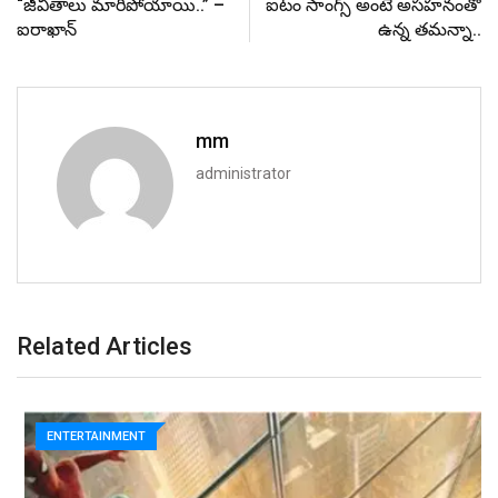
“జీవితాలు మారిపోయాయి..” –
ఐటం సాంగ్స్ అంటే అసహనంతో
ఐరాఖాన్
ఉన్న తమన్నా..
mm
administrator
Related Articles
ENTERTAINMENT