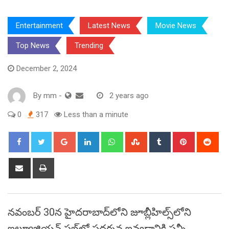
Entertainment
Latest News
Movie News
Top News
Trending
December 2, 2024
By
mm
-
2 years ago
0
317
Less than a minute
Google+
LinkedIn
Whatsapp
StumbleUpon
Tumblr
Pinterest
Red
Share
Print
via
Email
నవంబర్ 30న హైదరాబాద్‌లోని జూబ్లీహిల్స్‌లోని
ఇల్యూజియన్ పబ్‌లో ప్రదర్శన ఇవ్వడానికి సన్నీ