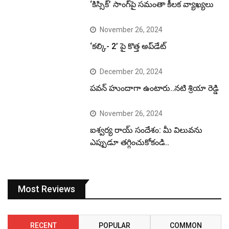
‘కిస్సిక్’ సాంగ్‌పై సమంతా కీలక వ్యాఖ్యలు
November 26, 2024
‘కల్కి- 2’ పై కొత్త అప్‌డేట్
December 20, 2024
పవన్ హుందాగా ఉంటారు..నటి శ్రియా రెడ్డి
November 26, 2024
ఐశ్వర్య రాయ్ సందేశం: మీ విలువను
ఎప్పుడూ తగ్గించుకోకండి..
Most Reviews
RECENT
POPULAR
COMMON