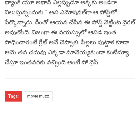
థ్యాంక్ యూ అథాన్ ఎల్లప్పుడూ అక్కకు అండగా
నిలుస్తున్నందుకు ” అని ఎమోషనల్‌గా ఆ పోస్ట్‌లో
పేర్కొన్నారు. దీంతో ఆయన చేసిన ఈ పోస్ట్ నెట్టింట వైరల్
అవుతోంది. నిజంగా ఈ వయస్సులో ఆవిడ ఇంత
సాధించారంటే గ్రేట్ అనే చెప్పాలి. పిల్లలు పుట్టాక కూడా
ఆమె తన చదువు ఎక్కడా మానెయ్యకుండా కంటిన్యూ
చేస్తూ ఇంతవరకు వచ్చింది అంటే సో నైస్..
Tags:
movie muzz