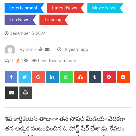
Entertainment
Latest News
Movie News
Top News
Trending
December 5, 2024
By
mm
-
2 years ago
0
288
Less than a minute
Google+
LinkedIn
Whatsapp
StumbleUpon
Tumblr
Pinterest
Red
Share
Print
via
Email
శివ కార్తికేయన్ తాజాగా తన సోషల్ మీడియా వేదికగా
తన అక్కకి సంబంధించిన ఓ పోస్ట్ షేర్ చేశాడు. కేవలం