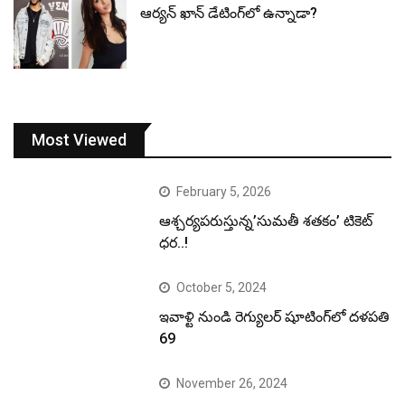
ఆర్యన్ ఖాన్ డేటింగ్‌లో ఉన్నాడా?
Most Viewed
February 5, 2026
ఆశ్చర్యపరుస్తున్న’సుమతీ శతకం’ టికెట్
ధర..!
October 5, 2024
ఇవాళ్టి నుండి రెగ్యులర్ షూటింగ్‌లో దళపతి
69
November 26, 2024