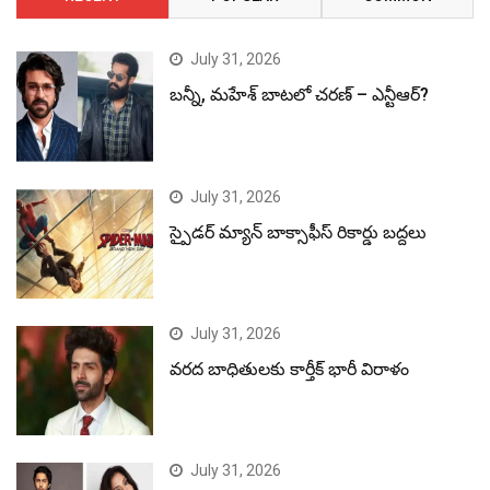
July 31, 2026
బన్నీ, మహేశ్ బాటలో చరణ్ – ఎన్టీఆర్?
July 31, 2026
స్పైడర్ మ్యాన్ బాక్సాఫీస్ రికార్డు బద్దలు
July 31, 2026
వరద బాధితులకు కార్తీక్ భారీ విరాళం
July 31, 2026