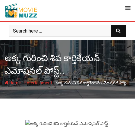
Skip
to
content
అక్క గురించి శివ కార్తికేయన్
ఎమోషనల్ పోస్ట్..
-
-
Home
Entertainment
అక్క గురించి శివ కార్తికేయన్ ఎమోషనల్ పోస్ట్..