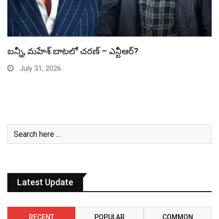
స్పైడర్ మ్యాన్ బాక్సాఫీస్ రికార్డు బద్దలు
July 31, 2026
Latest Update
RECENT
POPULAR
COMMON