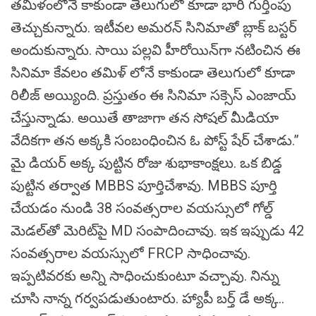
తమిళంలోనే కాకుండా తెలుగులో కూడా భారీ గుర్తింపు
తెచ్చుకున్నారు. ఇటీవల అమరన్ సినిమాతో బ్లాక్ బస్టర్
అందుకున్నారు. సాయి పల్లవి హీరోయిన్‌గా నటించిన ఈ
సినిమా కేవలం తమిళ్ లోనే కాకుండా తెలుగులో కూడా
రిలీజ్ అయ్యింది. ప్రస్తుతం ఈ సినిమా సక్సెస్ ఎంజాయ్
చేస్తున్నాడు. అయితే తాజాగా తన సోషల్ మీడియా
వేదికగా తన అక్కకి సంబంధించిన ఓ పోస్ట్ షేర్ చేశాడు.”
మై డియర్ అక్క పుట్టిన రోజు శుభాకాంక్షలు. ఒక బిడ్డ
పుట్టిన తర్వాత MBBS పూర్తిచేశావు. MBBS పూర్తి
చేయడం నుండి 38 సంవత్సరాల వయస్సులో గోల్డ్
మెడల్‌తో మెరిట్‌పై MD సంపాదించావు. ఇక ఇప్పుడు 42
సంవత్సరాల వయస్సులో FRCP సాధించావు.
ఇప్పటివరకు అన్ని సాధించుకుంటూ వచ్చావు. నిన్ను
చూసి నాన్న గర్వపడుతుంటారు. హ్యాపీ బర్త్ డే అక్క..