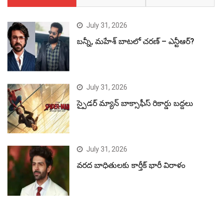
July 31, 2026
బన్నీ, మహేశ్ బాటలో చరణ్ – ఎన్టీఆర్?
July 31, 2026
స్పైడర్ మ్యాన్ బాక్సాఫీస్ రికార్డు బద్దలు
July 31, 2026
వరద బాధితులకు కార్తీక్ భారీ విరాళం