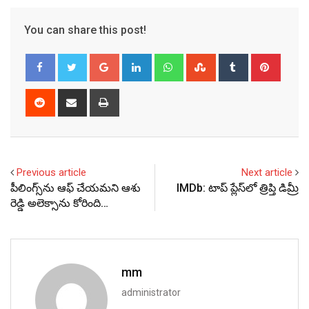
You can share this post!
Google+
LinkedIn
Whatsapp
StumbleUpon
Tumblr
Pinter
Reddit
Share
Print
via
Email
Previous article
Next article
పీలింగ్స్‌ను ఆఫ్ చేయమని ఆశు
IMDb: టాప్ ప్లేస్‌లో త్రిప్తి డిమ్రీ
రెడ్డి అలెక్సాను కోరింది…
mm
administrator