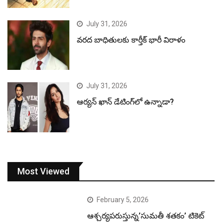
July 31, 2026
వరద బాధితులకు కార్తీక్ భారీ విరాళం
July 31, 2026
ఆర్యన్ ఖాన్ డేటింగ్‌లో ఉన్నాడా?
Most Viewed
February 5, 2026
ఆశ్చర్యపరుస్తున్న’సుమతీ శతకం’ టికెట్