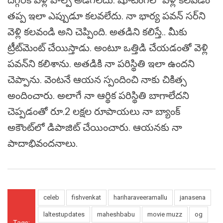
త‌ప్ప ఇలా ఎప్పుడూ క‌ల‌వ‌లేదు. నా భార్య ప‌వ‌న్ స‌ర్‌ని
వెళ్లి క‌ల‌వండి అని చెప్పింది. అత‌డిని క‌లిస్తే.. మీకు
ట్రీట్‌మెంట్ చేయిస్తాడు. అంటూ ఒత్తిడి చేయ‌డంతో వెళ్లి
ప‌వ‌న్‌ని క‌లిశాను. అత‌డికి నా పరిస్థితి ఇలా ఉంద‌ని
చెప్పాను. వెంట‌నే ఆయ‌న స్పందించి నాకు చికిత్స
అందించారు. అలాగే నా ఆర్థిక ప‌రిస్థితి బాగాలేద‌ని
చెప్ప‌డంతో రూ.2 ల‌క్ష‌ల రూపాయ‌లు నా బ్యాంక్
అకౌంట్‌లో డిపాజిట్ చేయించారు. ఆయ‌న‌కు నా
పాదాభివందనాలు.
celeb
fishvenkat
hariharaveeramallu
janasena
laltestupdates
maheshbabu
movie muzz
og
Tags: