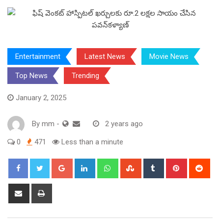
Entertainment
Latest News
Movie News
Top News
Trending
January 2, 2025
By
mm
-
2 years ago
0
471
Less than a minute
Google+
LinkedIn
Whatsapp
StumbleUpon
Tumblr
Pinterest
Red
Share
Print
via
Email