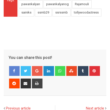
pawankalyan
pawankalyanog
Rajamouli
sainiks
ssmb29
ssrssmb
tollywoodactress
You can share this post!
Google+
LinkedIn
Whatsapp
StumbleUpon
Tumblr
Pinter
Reddit
Share
Print
via
Email
Previous article
Next article