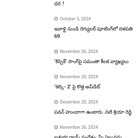
ధర..!
October 5, 2024
ఇవాళ్టి నుండి రెగ్యులర్ షూటింగ్‌లో దళపతి
69
November 26, 2024
‘కిస్సిక్’ సాంగ్‌పై సమంతా కీలక వ్యాఖ్యలు
November 26, 2024
‘కల్కి- 2’ పై కొత్త అప్‌డేట్
December 20, 2024
పవన్ హుందాగా ఉంటారు..నటి శ్రియా రెడ్డి
November 26, 2024
ఐశ్వర్య రాయ్ సందేశం: మీ విలువను