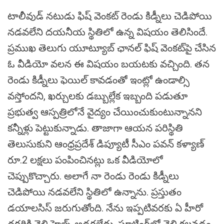
టాలీవుడ్ నటుడు ఫిష్ వెంకట్ రెండు కిడ్నీలు చెడిపోయి
న‌డవలేని దయనీయ స్థితిలో ఉన్న విష‌యం తెలిసిందే.
ప్ర‌ముఖ తెలుగు యూట్యూబ్ ఛాన‌ల్ ఫిష్ వెంక‌ట్‌పై చేసిన
ఓ వీడియో వ‌ల‌న ఈ విష‌యం బ‌య‌ట‌కు వ‌చ్చింది. త‌న
రెండు కిడ్నీలు ఫెయిల్ కావడంతో ఇంట్లో ఉండాల్సి
వస్తోందని, ఖర్చులకు డబ్బుల్లేక ఇబ్బంది పడుతూ
ప్రభుత్వ ఆస్పత్రిలోనే వైద్యం చేయించుకుంటున్నానని
కన్నీళ్లు పెట్టుకున్నాడు. తాజాగా ఆయ‌న ప‌రిస్థితి
తెలుసుకుని ఆంధ్రప్రదేశ్ డిప్యూటీ సీఎం ప‌వ‌న్ క‌ళ్యాణ్
రూ.2 ల‌క్ష‌లు పంపించిన‌ట్లు ఒక వీడియోలో
చెప్పుకొచ్చారు. అలాగే నా రెండు రెండు కిడ్నీలు
చెడిపోయి న‌డ‌వ‌లేని స్థితిలో ఉన్నాను. ప్ర‌స్తుతం
డయాలసిస్ జ‌రుగుతోంది. నేను ఇప్పటివ‌ర‌కు ఏ హీరో
ద‌గ్గ‌రికి వెళ్లి హెల్ప్ అడగలేదు. షూటింగ్‌లో వెళ్లి క‌ల‌వ‌డం