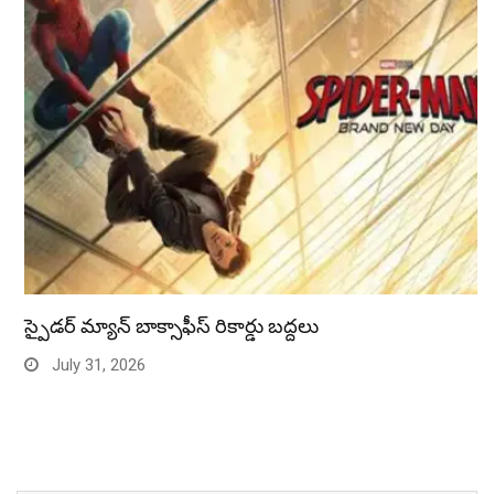
స్పైడర్ మ్యాన్ బాక్సాఫీస్ రికార్డు బద్దలు
July 31, 2026