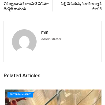
7జీ బృందావన కాలనీ-2 సినిమా
పెళ్లి చేసుకున్న సింగర్ అర్మాన్
తెరపైకి రానుంది..
మాలిక్
mm
administrator
Related Articles
ENTERTAINMENT