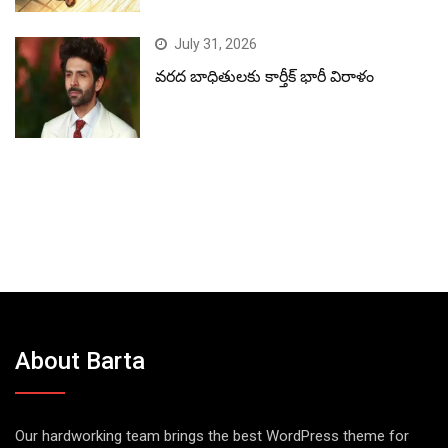
July 31, 2026
వరద బాధితులకు కార్తీక్ భారీ విరాళం
About Barta
Our hardworking team brings the best WordPress theme for