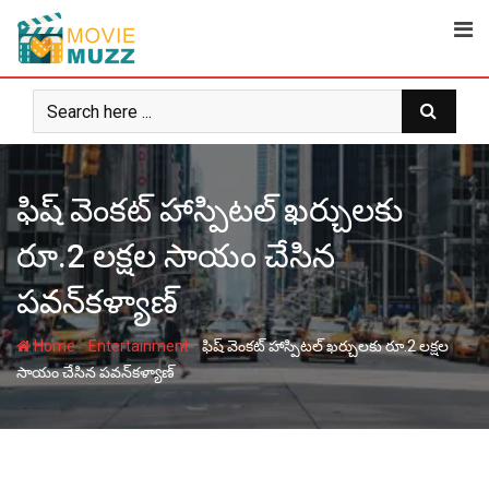
Skip
to
content
ఫిష్ వెంకట్ హాస్పిటల్ ఖర్చులకు
రూ.2 లక్షల సాయం చేసిన
పవన్‌కళ్యాణ్
-
-
Home
Entertainment
ఫిష్ వెంకట్ హాస్పిటల్ ఖర్చులకు రూ.2 లక్షల
సాయం చేసిన పవన్‌కళ్యాణ్