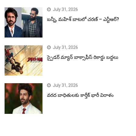
July 31, 2026
బన్నీ, మహేశ్ బాటలో చరణ్ – ఎన్టీఆర్?
July 31, 2026
స్పైడర్ మ్యాన్ బాక్సాఫీస్ రికార్డు బద్దలు
July 31, 2026
వరద బాధితులకు కార్తీక్ భారీ విరాళం