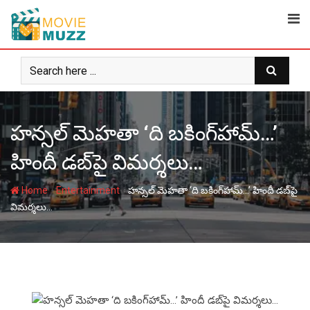
Skip
to
content
హన్సల్ మెహతా ‘ది బకింగ్‌హామ్…’
హిందీ డబ్‌పై విమర్శలు…
-
-
Home
Entertainment
హన్సల్ మెహతా ‘ది బకింగ్‌హామ్…’ హిందీ డబ్‌పై
విమర్శలు…