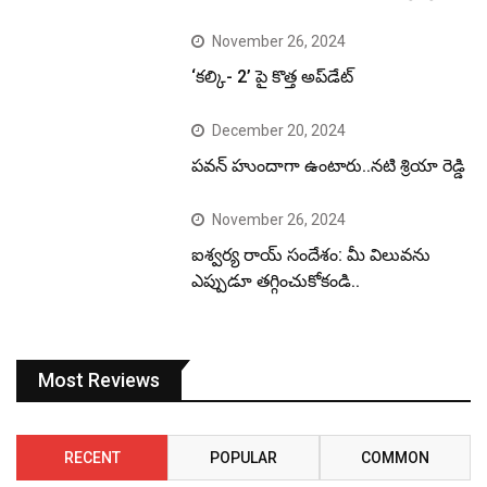
November 26, 2024
‘కల్కి- 2’ పై కొత్త అప్‌డేట్
December 20, 2024
పవన్ హుందాగా ఉంటారు..నటి శ్రియా రెడ్డి
November 26, 2024
ఐశ్వర్య రాయ్ సందేశం: మీ విలువను
ఎప్పుడూ తగ్గించుకోకండి..
Most Reviews
RECENT
POPULAR
COMMON