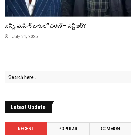
స్పైడర్ మ్యాన్ బాక్సాఫీస్ రికార్డు బద్దలు
July 31, 2026
Latest Update
RECENT
POPULAR
COMMON