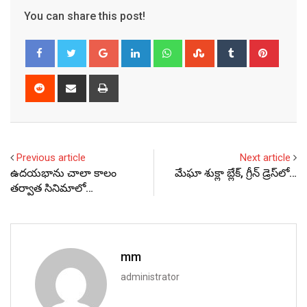
You can share this post!
Google+
LinkedIn
Whatsapp
StumbleUpon
Tumblr
Pinter
Reddit
Share
Print
via
Email
Previous article
Next article
ఉదయభాను చాలా కాలం
మేఘా శుక్లా బ్లేక్, గ్రీన్ డ్రెస్‌లో…
తర్వాత సినిమాలో…
mm
administrator