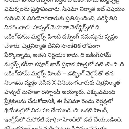
విమర్శలను ప్రస్తావించారు. సినిమా నిర్మాత ఇదే విషయం
గురించి X వినియోగదారుకు ప్రతిస్పందించి, పరిస్థితిని
వివరించారు. హన్సల్ మెహతా నెట్‌ఫ్లిక్స్‌లో ది
బకింగ్‌హామ్ మర్డర్స్ హిందీ డబ్బింగ్ సమస్యను స్పష్టం
చేశారు. చిత్రనిర్మాత దీనిని సాంకేతిక లోపంగా
పేర్కొన్నాడు, అతని నిర్ణయం కాదు. ది బకింగ్‌హామ్
మర్డర్స్ కరీనా కపూర్ ఖాన్ ప్రధాన పాత్రలో నటించింది. ది
బకింగ్‌హామ్ మర్డర్స్ హిందీ – డబ్బింగ్ వెర్షన్‌తో తన
నిరాశను వ్యక్తం చేసిన X వినియోగదారుకు చిత్రనిర్మాత
హన్సల్ మెహతా రెస్పాండ్ అయ్యారు. ఎక్కువమంది
ప్రేక్షకులను చేరుకోడానికి, ఈ సినిమా రెండు వెర్షన్లలో
థియేటర్లలో విడుదల చేయబడింది: ఒకటి హిందీ,
ఇంగ్లీష్‌లో మరొకటి పూర్తిగా హిందీలో డబ్ చేయబడింది.
కరీనాకపూర్ ఖాన్ నటించిన ఈ సినిమా ప్రస్తుతం