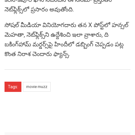
నెట్‌ఫ్లిక్స్‌లో ప్రసారం అవుతోంది.
సోషల్ మీడియా వినియోగదారు తన X పోస్ట్‌లో హన్సల్
మెహతా, నెట్‌ఫ్లిక్స్‌ని ఉద్దేశించి ఇలా వ్రాశారు, ది
బకింగ్‌హామ్ మర్డర్స్‌పై హిందీలో డబ్బింగ్ చెప్పడం పట్ల
కొంత నిరాశ చెందారు ఫ్యాన్స్.
Tags:
movie muzz