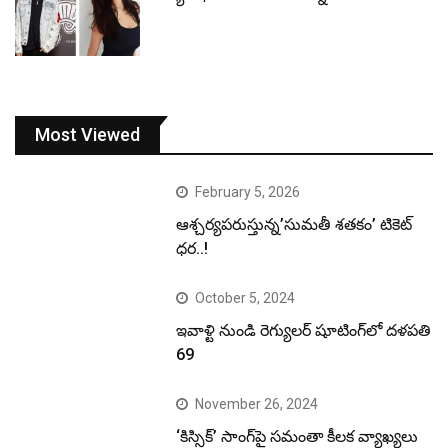
Most Viewed
February 5, 2026
ఆశ్చర్యపరుస్తున్న’సుమతీ శతకం’ టికెట్
ధర..!
October 5, 2024
ఇవాళ్టి నుండి రెగ్యులర్ షూటింగ్‌లో దళపతి
69
November 26, 2024
‘కిస్సిక్’ సాంగ్‌పై సమంతా కీలక వ్యాఖ్యలు