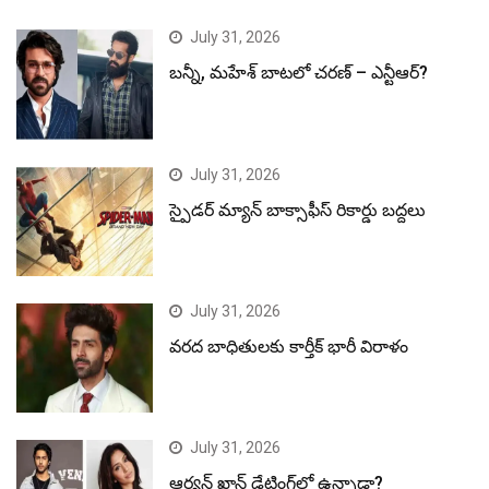
July 31, 2026
బన్నీ, మహేశ్ బాటలో చరణ్ – ఎన్టీఆర్?
July 31, 2026
స్పైడర్ మ్యాన్ బాక్సాఫీస్ రికార్డు బద్దలు
July 31, 2026
వరద బాధితులకు కార్తీక్ భారీ విరాళం
July 31, 2026
ఆర్యన్ ఖాన్ డేటింగ్‌లో ఉన్నాడా?