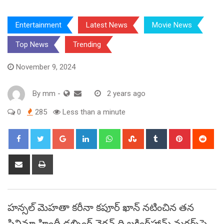
Entertainment
Latest News
Movie News
Top News
Trending
November 9, 2024
By
mm
-
2 years ago
0
285
Less than a minute
Google+
LinkedIn
Whatsapp
StumbleUpon
Tumblr
Pinterest
Red
Share
Print
via
Email
హన్సల్ మెహతా కరీనా కపూర్ ఖాన్ నటించిన తన
సినిమా హిందీ డబ్బింగ్ వెర్షన్ ది బకింగ్‌హామ్ మర్డర్స్‌పై