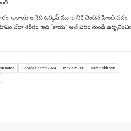
ంది.
్రకారం, అకాయ్ అనేది టర్కిష్ మూలానికి చెందిన హిందీ పదం.
-రూపం లేదా శరీరం. ఇది “కాయ” అనే పదం నుండి ఉద్భవించిం
son name
Google Search 2024
movie muzz
Virat Kohli son