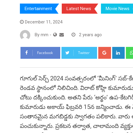
Entertainment
Latest News
Movie News
December 11, 2024
By
mm
-
2 years ago
Google+
Link
Facebook
Twitter
గూగుల్ సెర్చ్ 2024 సంవత్సరంలో ‘మీనింగ్’ సబ్-కే
రెండవ స్థానంలో నిలిచింది. విరాట్ కోహ్లి కుమార
చోటు దక్కించుకుంది. అతని పేరు ‘అర్థం’ ఉప-కేటగి
కుమారుడు అకాయ్ ఫిబ్రవరి 15న జన్మించాడు. ఈ ఏడ
సంతానమైన మగబిడ్డకు స్వాగతం పలికారు. వారు అ
పంచుకున్నారు. ప్రకటన తర్వాత, చాలామంది వ్యక్తు