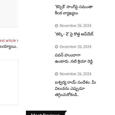
‘కిస్సిక్’ సాంగ్‌పై సమంతా
కీలక వ్యాఖ్యలు
November 26, 2024
‘కల్కి- 2’ పై కొత్త అప్‌డేట్
ext article
మొదలయ్యాయి..
December 20, 2024
పవన్ హుందాగా
ఉంటారు..నటి శ్రియా రెడ్డి
November 26, 2024
ఐశ్వర్య రాయ్ సందేశం: మీ
విలువను ఎప్పుడూ
తగ్గించుకోకండి..