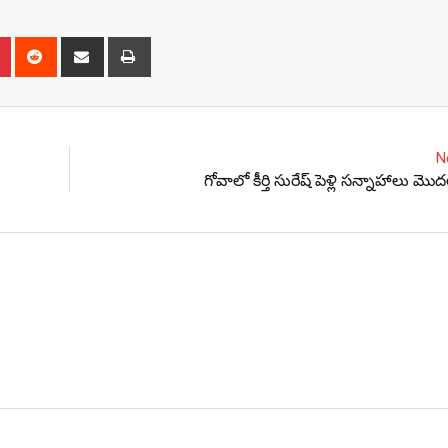
n
r
Pinterest
Reddit
Share
Print
via
Email
N
గోవాలో కీర్తి సురేష్ పెళ్లి సన్నాహాలు 