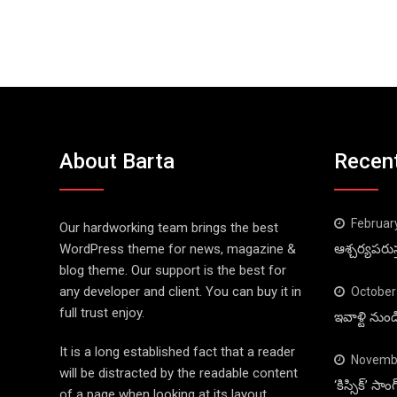
About Barta
Recen
Februar
Our hardworking team brings the best
WordPress theme for news, magazine &
ఆశ్చర్యపరుస
blog theme. Our support is the best for
any developer and client. You can buy it in
October
full trust enjoy.
ఇవాళ్టి నుం
It is a long established fact that a reader
Novembe
will be distracted by the readable content
‘కిస్సిక్’ స
of a page when looking at its layout.