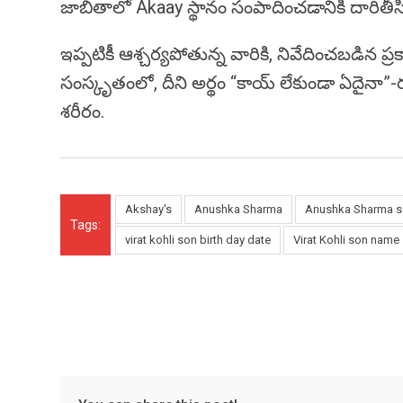
జాబితాలో Akaay స్థానం సంపాదించడానికి దారితీసి
ఇప్పటికీ ఆశ్చర్యపోతున్న వారికి, నివేదించబడిన ప
సంస్కృతంలో, దీని అర్థం “కాయ్ లేకుండా ఏదైనా”
శరీరం.
Akshay's
Anushka Sharma
Anushka Sharma 
Tags:
virat kohli son birth day date
Virat Kohli son name