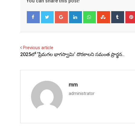
You can share this post!
Google+
LinkedIn
Whatsapp
StumbleUpo
Tumbl
Facebook
Twitter
Previous article
2025లో ‘ప్రేమగల భాగస్వామి’ దొరకాలని సమంత ప్రార్థన..
mm
administrator