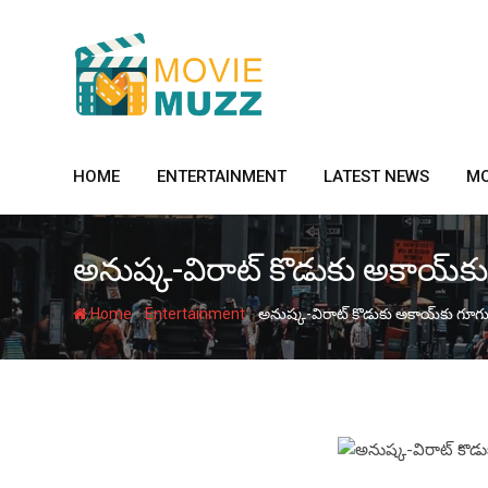
Skip
to
content
HOME
ENTERTAINMENT
LATEST NEWS
MO
అనుష్క-విరాట్ కొడుకు అకాయ్‌కు
-
-
Home
Entertainment
అనుష్క-విరాట్ కొడుకు అకాయ్‌కు గూగుల