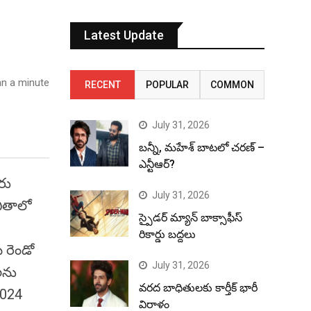
Latest Update
n a minute
RECENT
POPULAR
COMMON
July 31, 2026
బన్నీ, మహేశ్ బాటలో చరణ్ –
ఎన్టీఆర్?
రు
July 31, 2026
బితాలో
స్పైడర్ మ్యాన్ బాక్సాఫీస్
రికార్డు బద్దలు
 రెండో
July 31, 2026
లను
వరద బాధితులకు కార్తీక్ భారీ
2024
విరాళం