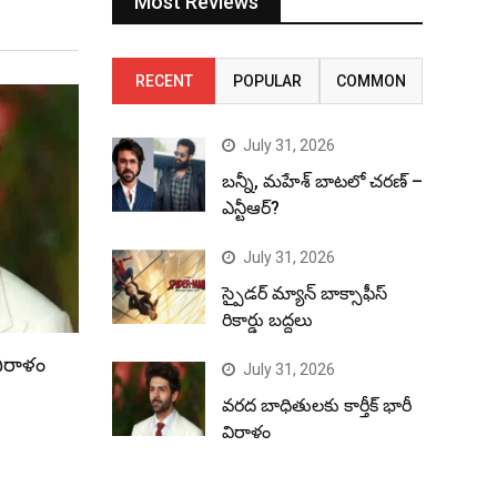
Most Reviews
RECENT
POPULAR
COMMON
July 31, 2026
బన్నీ, మహేశ్ బాటలో చరణ్ –
ఎన్టీఆర్?
July 31, 2026
స్పైడర్ మ్యాన్ బాక్సాఫీస్
రికార్డు బద్దలు
విరాళం
July 31, 2026
వరద బాధితులకు కార్తీక్ భారీ
విరాళం