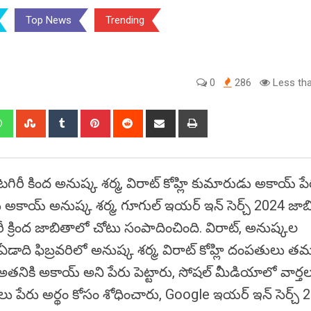
Top News
Trending
0
286
Less tha
edIn
Whatsapp
StumbleUpon
Tumblr
Pinterest
Reddit
Share
Print
via
Email
టగిరీ కింద అనుష్క శర్మ, విరాట్ కోహ్లి కుమారుడు అకాయ్ పే
ుడు అకాయ్ అనుష్క శర్మ, గూగుల్ ఇయర్ ఇన్ సెర్చ్ 2024 జా
రీ క్రింద జాబితాలో చోటు సంపాదించింది. విరాట్, అనుష్కల
ాది ఫిబ్రవరిలో అనుష్క శర్మ, విరాట్ కోహ్లి దంపతులు తమ
తనికి అకాయ్ అని పేరు పెట్టారు, సోషల్ మీడియాలో వార్త
లు పేరు అర్థం కోసం శోధించారు, Google ఇయర్ ఇన్ సెర్చ్ 