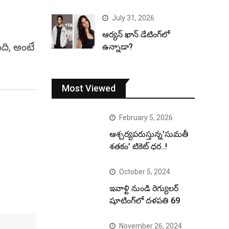
July 31, 2026
ఆర్యన్ ఖాన్ డేటింగ్‌లో
ది, అంటే
ఉన్నాడా?
Most Viewed
February 5, 2026
ఆశ్చర్యపరుస్తున్న’సుమతీ
శతకం’ టికెట్ ధర..!
October 5, 2024
ఇవాళ్టి నుండి రెగ్యులర్
షూటింగ్‌లో దళపతి 69
November 26, 2024