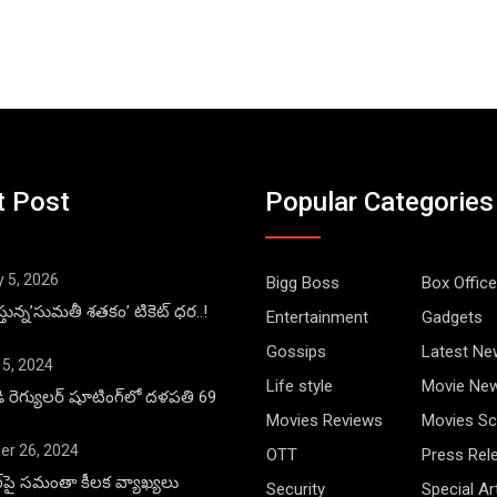
t Post
Popular Categories
y 5, 2026
Bigg Boss
Box Office
్తున్న’సుమతీ శతకం’ టికెట్ ధర..!
Entertainment
Gadgets
Gossips
Latest Ne
 5, 2024
Life style
Movie Ne
డి రెగ్యులర్ షూటింగ్‌లో దళపతి 69
Movies Reviews
Movies Sc
r 26, 2024
OTT
Press Rel
ాంగ్‌పై సమంతా కీలక వ్యాఖ్యలు
Security
Special Ar