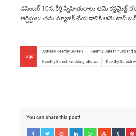
డిసెంబర్ 10న, కీర్తి స్నేహితురాలు ఆమె కస్టమైజ్డ్ రోబ్‌
ఆర్టిస్టులు తమ మ్యాజిక్ చేయడానికి ఆమె టాప్ బన్‌న
Actress Keerthy Suresh
Keerthy Suresh husband 
Tags:
Keerthy Suresh wedding photos
Keerthy Suresh 
You can share this post!
Google+
LinkedIn
Whatsapp
StumbleUpo
Tumbl