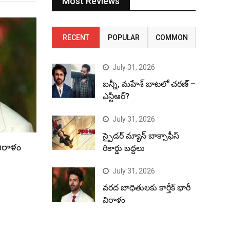
Most Reviews
RECENT
POPULAR
COMMON
July 31, 2026
బన్నీ, మహేశ్ బాటలో చరణ్ –
ఎన్టీఆర్?
July 31, 2026
స్పైడర్ మ్యాన్ బాక్సాఫీస్
విరాళం
రికార్డు బద్దలు
July 31, 2026
వరద బాధితులకు కార్తీక్ భారీ
విరాళం