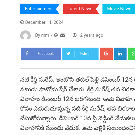
Entertainment
Latest News
Movie News
December 11, 2024
By
mm
-
2 years ago
Google+
Link
Facebook
Twitter
నటి కీర్తి సురేష్, ఆంటోని తటిల్ పెళ్లి డిసెంబర
నటుడు ఫొటోను షేర్ చేశారు. కీర్తి సురేష్ తన చిర
వివాహం డిసెంబర్ 12న జరగనుంది. ఆమె వివాహ వేడుక
కోసం ఎదురుచూస్తున్న నటి కీర్తి సురేష్, తన చిర
చేసుకోనున్నారు. డిసెంబర్ 10న ప్రీ వెడ్డింగ్ వేడుకల
వివాహానికి ముందు వేడుక. ఆమె పెళ్లికి సంబంధించిన వ