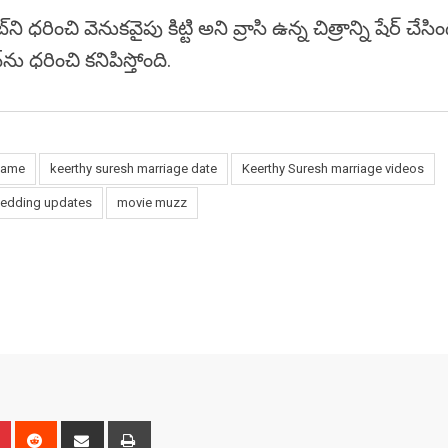
ని ధరించి వెనుకవైపు కిట్టి అని వ్రాసి ఉన్న చిత్రాన్ని షేర్ చేసి
ు ధరించి కనిపిస్తోంది.
name
keerthy suresh marriage date
Keerthy Suresh marriage videos
wedding updates
movie muzz
n
r
Pinterest
Reddit
Share
Print