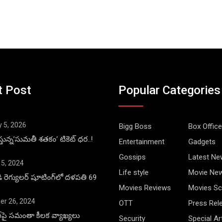
t Post
Popular Categories
y 5, 2026
Bigg Boss
Box Office
్తున్న’సుమతీ శతకం’ టికెట్ ధర..!
Entertainment
Gadgets
Gossips
Latest Ne
 5, 2024
Life style
Movie Ne
డి రెగ్యులర్ షూటింగ్‌లో దళపతి 69
Movies Reviews
Movies Sc
r 26, 2024
OTT
Press Rel
ాంగ్‌పై సమంతా కీలక వ్యాఖ్యలు
Security
Special Ar