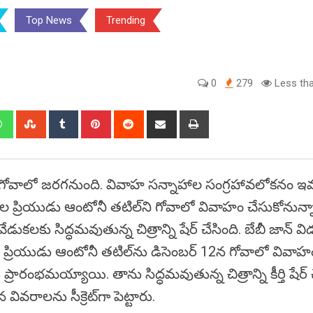
Top News
Trending
0
279
Less tha
edIn
Whatsapp
StumbleUpon
Tumblr
Pinterest
Reddit
Share
Print
via
Email
్ 12న గోవాలో జరగనుంది. వివాహ సన్నాహాల సంగ్రహావలోకనం ఇవ్
కాల ప్రియుడు ఆంటోనీ తటిల్‌ని గోవాలో వివాహం చేసుకోనున్నా
లకు సిద్ధమవుతున్న చిత్రాన్ని షేర్ చేసింది. బేబీ జాన్ వ
కాల ప్రియుడు ఆంటోనీ తటిల్‌ను డిసెంబర్ 12న గోవాలో వివాహ
ు ప్రారంభమయ్యాయి. తాను సిద్ధమవుతున్న చిత్రాన్ని కీర్తి షేర్
ివరాలను సీక్రెట్‌గా పెట్టారు.