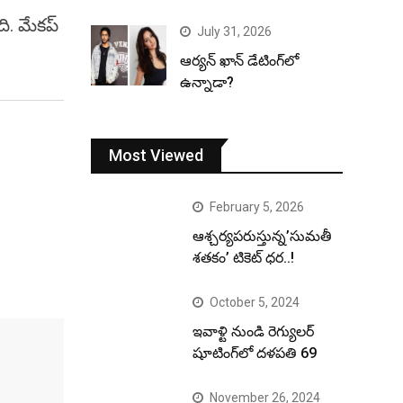
ంది. మేకప్
July 31, 2026
ఆర్యన్ ఖాన్ డేటింగ్‌లో
ఉన్నాడా?
Most Viewed
February 5, 2026
ఆశ్చర్యపరుస్తున్న’సుమతీ
శతకం’ టికెట్ ధర..!
October 5, 2024
ఇవాళ్టి నుండి రెగ్యులర్
షూటింగ్‌లో దళపతి 69
November 26, 2024