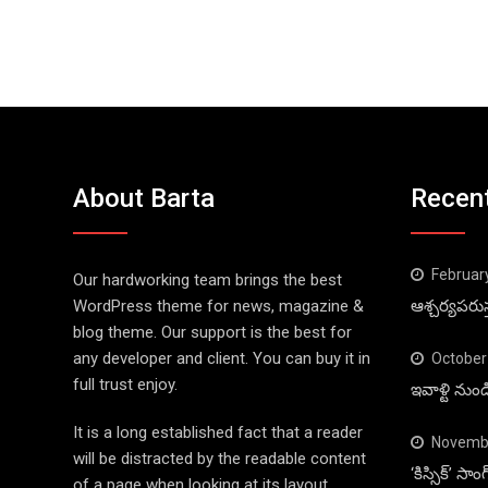
About Barta
Recen
Februar
Our hardworking team brings the best
WordPress theme for news, magazine &
ఆశ్చర్యపరుస
blog theme. Our support is the best for
any developer and client. You can buy it in
October
full trust enjoy.
ఇవాళ్టి నుం
It is a long established fact that a reader
Novembe
will be distracted by the readable content
‘కిస్సిక్’ స
of a page when looking at its layout.