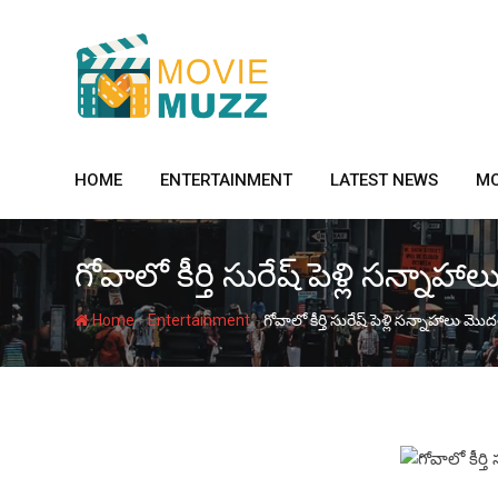
Skip
to
content
HOME
ENTERTAINMENT
LATEST NEWS
MO
గోవాలో కీర్తి సురేష్ పెళ్లి సన్న
-
-
Home
Entertainment
గోవాలో కీర్తి సురేష్ పెళ్లి సన్నాహాలు 