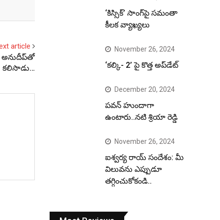
‘కిస్సిక్’ సాంగ్‌పై సమంతా
కీలక వ్యాఖ్యలు
ext article
November 26, 2024
ర్ అనుదీప్‌తో
‘కల్కి- 2’ పై కొత్త అప్‌డేట్
కలిసాడు…
December 20, 2024
పవన్ హుందాగా
ఉంటారు..నటి శ్రియా రెడ్డి
November 26, 2024
ఐశ్వర్య రాయ్ సందేశం: మీ
విలువను ఎప్పుడూ
తగ్గించుకోకండి..