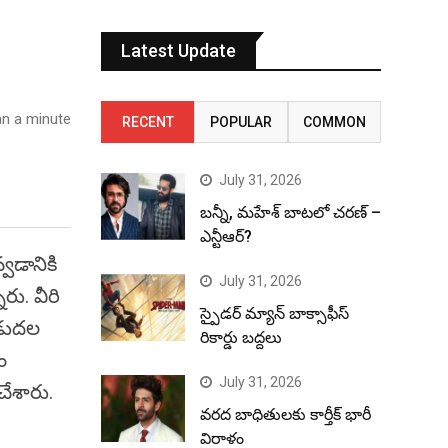
Latest Update
n a minute
RECENT
POPULAR
COMMON
July 31, 2026
బన్నీ, మహేశ్ బాటలో చరణ్ –
ఎన్టీఆర్?
వడానికి
July 31, 2026
రు. వీరి
స్పైడర్ మ్యాన్ బాక్సాఫీస్
ిడుదల
రికార్డు బద్దలు
ం
July 31, 2026
 చేశారు.
వరద బాధితులకు కార్తీక్ భారీ
విరాళం