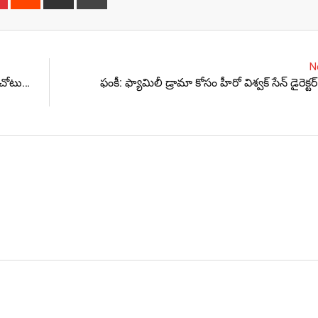
via
Email
N
ో చోటు…
ఫంకీ: ఫ్యామిలీ డ్రామా కోసం హీరో విశ్వక్ సేన్ డైరెక్ట