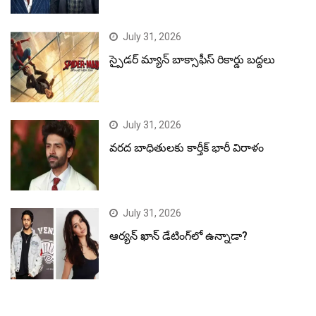
July 31, 2026
స్పైడర్ మ్యాన్ బాక్సాఫీస్ రికార్డు బద్దలు
July 31, 2026
వరద బాధితులకు కార్తీక్ భారీ విరాళం
July 31, 2026
ఆర్యన్ ఖాన్ డేటింగ్‌లో ఉన్నాడా?