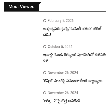
Most Viewed
February 5, 2026
ఆశ్చర్యపరుస్తున్న’సుమతీ శతకం’ టికెట్
ధర..!
October 5, 2024
ఇవాళ్టి నుండి రెగ్యులర్ షూటింగ్‌లో దళపతి
69
November 26, 2024
‘కిస్సిక్’ సాంగ్‌పై సమంతా కీలక వ్యాఖ్యలు
November 26, 2024
‘కల్కి- 2’ పై కొత్త అప్‌డేట్