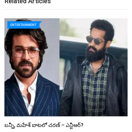
Related Articles
ENTERTAINMENT
స్పైడర్ మ్యాన్ బాక్సాఫీస్ రికార్డు బద్దలు