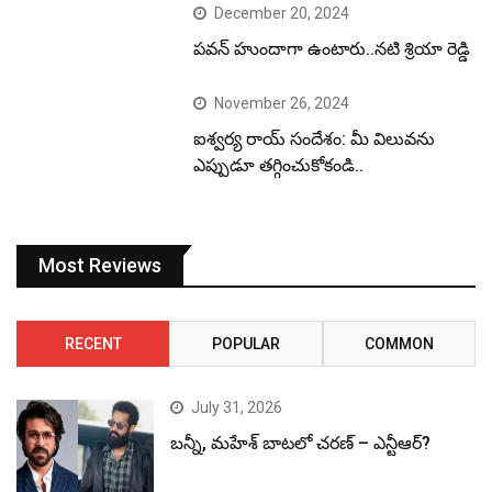
December 20, 2024
పవన్ హుందాగా ఉంటారు..నటి శ్రియా రెడ్డి
November 26, 2024
ఐశ్వర్య రాయ్ సందేశం: మీ విలువను
ఎప్పుడూ తగ్గించుకోకండి..
Most Reviews
RECENT
POPULAR
COMMON
July 31, 2026
బన్నీ, మహేశ్ బాటలో చరణ్ – ఎన్టీఆర్?