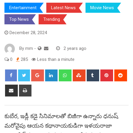
Entertainment
Latest News
Movie News
Top News
Trending
December 28, 2024
By
mm
-
2 years ago
0
285
Less than a minute
Google+
LinkedIn
Whatsapp
StumbleUpon
Tumblr
Pinterest
Red
Share
Print
via
Email
కుబేర, ఇడ్లీ కడై సినిమాలతో బిజీగా ఉన్నారు ధనుష్‌.
మరోవైపు ఆయన కథానాయకుడిగా ఇళయరాజా