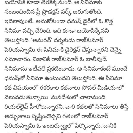
బయోపిక్‌ కూడా తెరకెక్కనుంది. ఆ సినిమాకు
సంబంధించిన ప్రీ ప్రొడక్షన్‌ వర్క్‌ జరుగుతోంది.
ఇదిలావుంటే.. అనుకోకుండా ధనుష్‌ డైరీలో ఓ కొత్త
సినిమా వచ్చి చేరింది. ఇది కూడా బయోపిక్కేనని
తెలుస్తోంది. ‘అమరన్‌’ దర్శకుడు రాజ్‌కుమార్‌
పెరియస్వామి ఈ సినిమాకి డైరెక్షన్ చేస్తున్నారని చెన్నై
సమాచారం. నిజానికి రాజ్‌కుమార్‌ ఓ బాలీవుడ్‌
సినిమాను ఇటీవలే ప్రకటించాడు. ఆ సినిమాకంటే ముందే
ధనుష్‌తో సినిమా ఉంటుందని తెలుస్తోంది. ఈ సినిమా
కథ విషయంలో రకరకాల కథనాలు సోషల్‌ మీడియాలో
వెలువడుతున్నాయి. మనదేశంలో చాలామంది
రియల్‌లైఫ్‌ హీరోలున్నారని, వారి కథలతో సినిమాలు తీస్తే
అద్భుతాలు సృష్టించొచ్చని గతంలో రాజ్‌కుమార్‌
పెరియస్వామి ఓ ఇంటర్వ్యూలో పేర్కొన్నారు. దానికి