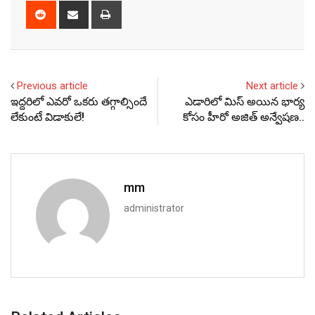
Reddit
Share
Print
via
Email
Previous article
Next article
ఇద్దరిలో ఎవరో ఒకరు తగ్గాల్సిందే
ఎడారిలో మిస్ అయిన భార్య
లేకుంటే విడాకులే!
కోసం హీరో అజిత్ అన్వేషణ..
mm
administrator