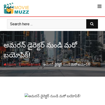
Skip
to
content
అమరన్‌ డైరెక్టర్ నుండి మరో
బయోపిక్‌!
-
-
Home
Entertainment
అమరన్‌ డైరెక్టర్ నుండి మరో బయోపిక్‌!