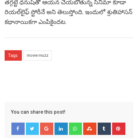
తగ్గట్టే ధనుష్‌తో ఆయన చేయబోతున్న సినిమా కూడా
రియల్‌లైఫ్‌ స్టోరీనే అని తెలుస్తోంది. ఇందులో శ్రుతిహాసన్‌
కథానాయికగా ఎంపికైందట.
Tags:
movie muzz
You can share this post!
Google+
LinkedIn
Whatsapp
StumbleUpon
Tumblr
Pinter