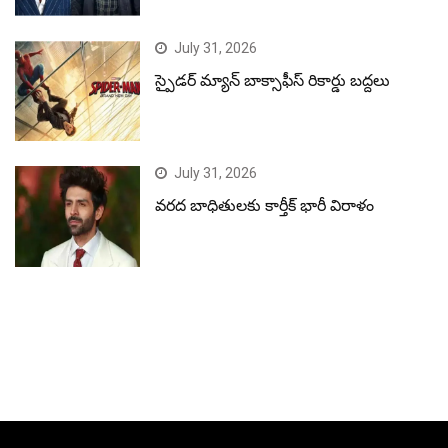
July 31, 2026
స్పైడర్ మ్యాన్ బాక్సాఫీస్ రికార్డు బద్దలు
July 31, 2026
వరద బాధితులకు కార్తీక్ భారీ విరాళం