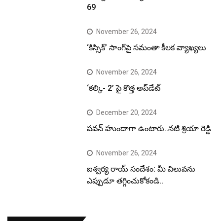
69
November 26, 2024
‘కిస్సిక్’ సాంగ్‌పై సమంతా కీలక వ్యాఖ్యలు
November 26, 2024
‘కల్కి- 2’ పై కొత్త అప్‌డేట్
December 20, 2024
పవన్ హుందాగా ఉంటారు..నటి శ్రియా రెడ్డి
November 26, 2024
ఐశ్వర్య రాయ్ సందేశం: మీ విలువను
ఎప్పుడూ తగ్గించుకోకండి..