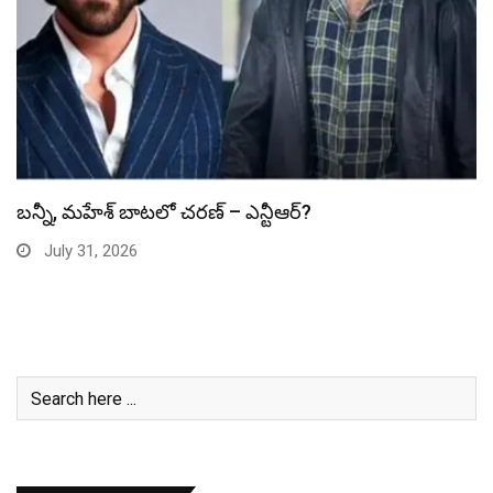
స్పైడర్ మ్యాన్ బాక్సాఫీస్ రికార్డు బద్దలు
July 31, 2026