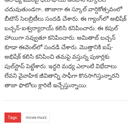
చదువుతుండగా.. తాజాగా ఈ స్కూల్‌ వార్షికోత్సవంలో
బీటౌన్ సెలబ్రిటీలు సందడి చేశారు. ఈ గ్యాంగ్‌లో అభిషేక్‌
బచ్చన్‌-ఐశ్వర్యారాయ్ కలిసి కనిపించారు. ఈ కపుల్‌
హాయిగా నవ్వుతూ కనిపించారు. అమితాబ్‌ బచ్చన్‌
కూడా ఈవెంట్‌లో సందడి చేశారు. మొత్తానికి ఐష్‌-
అభిషేక్‌ కలిసి కనిపించి తమపై వస్తున్న పుకార్లకు
పుల్‌స్టాప్ పెట్టేశారు. ఇద్దరి మధ్య ఎలాంటి విభేదాలు
లేవని వైవాహిక జీవితాన్ని సాఫీగా కొనసాగిస్తున్నారని
తాజా ఫొటోలు క్లారిటీ ఇచ్చేస్తున్నాయి.
Tags:
movie muzz