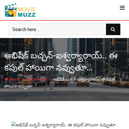
Skip
to
content
అభిషేక్‌ బచ్చన్‌-ఐశ్వర్యారాయ్‌.. ఈ
కపుల్‌ హాయిగా నవ్వుతూ…
-
-
Home
Entertainment
అభిషేక్‌ బచ్చన్‌-ఐశ్వర్యారాయ్‌.. ఈ కపుల్‌
హాయిగా నవ్వుతూ…