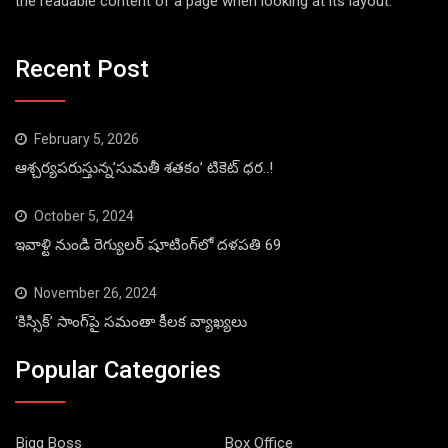
the readable content of a page when looking at its layout.
Recent Post
February 5, 2026
ఆశ్చర్యపరుస్తున్న’సుమతీ శతకం’ టికెట్ ధర..!
October 5, 2024
ఇవాళ్టి నుండి రెగ్యులర్ షూటింగ్‌లో దళపతి 69
November 26, 2024
‘కిస్సిక్’ సాంగ్‌పై సమంతా కీలక వ్యాఖ్యలు
Popular Categories
Bigg Boss
Box Office