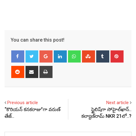
You can share this post!
Google+
LinkedIn
Whatsapp
StumbleUpon
Tumblr
Pinter
Reddit
Share
Print
via
Email
Previous article
Next article
“కొరియన్ కనకరాజు”గా వరుణ్
స్టైలిష్‌గా సోహైల్‌ఖాన్‌..
తేజ్..
క‌ల్యాణ్‌రామ్ NKR 21లో..?