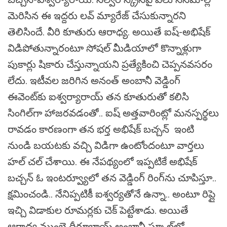
మెరిసిన ఈ ఇద్దరు లవ్‌ మ్యారేజ్‌ చేసుకున్నారని
తెలిసిందే. వీరి కూతురు ఆరాధ్య. అయితే ఐష్‌-అభిషేక్‌ ‌
విడిపోతున్నారంటూ సోషల్ మీడియాలో కొన్నాళ్లుగా
పుకార్లు షికారు చేస్తున్నాయని ప్రత్యేకించి చెప్పనవసరం
లేదు. ఇటీవల జరిగిన అనంత్‌ అంబానీ వెడ్డింగ్‌
ఈవెంట్‌కు ఐశ్వర్యారాయ్‌ తన కూతురుతో కలిసి
సింగిల్‌గా హాజరవడంతో.. ఐష్‌ అత్తవారింట్లో మనస్పర్థలు
రావడం కారణంగా తన భర్త అభిషేక్ బచ్చన్‌ ఇంటి
నుండి బయటకు వచ్చి విడిగా ఉంటోందంటూ వార్తలు
హల్ చల్ చేశాయి. ఈ నేపథ్యంలో ఇప్పటికే అభిషేక్
బచ్చన్ ఓ ఇంటర్వ్యూలో తన వెడ్డింగ్ రింగ్‌ను చూపిస్తూ..
క్షమించండి.. నేనిప్పటికీ ఐశ్వర్యతోనే ఉన్నా.. అంటూ రిప్లై
ఇచ్చి విడాకుల రూమర్లకు చెక్ పెట్టేశాడు. అయితే
ఆరాధ్య ముంబై ధీరూభాయ్‌ అంబానీ స్కూల్‌లో