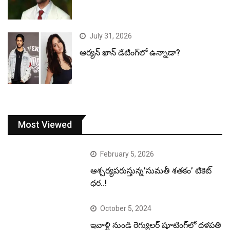
July 31, 2026
ఆర్యన్ ఖాన్ డేటింగ్‌లో ఉన్నాడా?
Most Viewed
February 5, 2026
ఆశ్చర్యపరుస్తున్న’సుమతీ శతకం’ టికెట్
ధర..!
October 5, 2024
ఇవాళ్టి నుండి రెగ్యులర్ షూటింగ్‌లో దళపతి