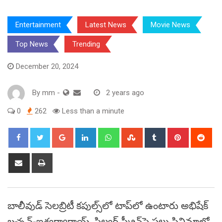
Entertainment
Latest News
Movie News
Top News
Trending
December 20, 2024
By
mm
-
2 years ago
0
262
Less than a minute
Google+
LinkedIn
Whatsapp
StumbleUpon
Tumblr
Pinterest
Red
Share
Print
via
Email
బాలీవుడ్‌ సెలబ్రిటీ కపుల్స్‌లో టాప్‌లో ఉంటారు అభిషేక్‌
బచ్చన్‌-ఐశ్వర్యారాయ్‌. సిల్వర్ స్క్రీన్‌పై పలు సినిమాల్లో