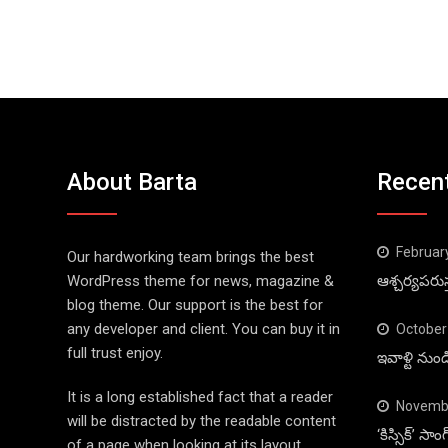
About Barta
Recen
Februar
Our hardworking team brings the best
WordPress theme for news, magazine &
ఆశ్చర్యపరుస
blog theme. Our support is the best for
any developer and client. You can buy it in
October
full trust enjoy.
ఇవాళ్టి నుం
It is a long established fact that a reader
Novembe
will be distracted by the readable content
‘కిస్సిక్’ స
of a page when looking at its layout.