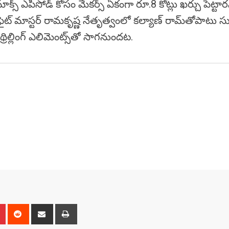
మాక్స్‌ ఎపిసోడ్‌ కోసం మేకర్స్‌ ఏకంగా రూ.8 కోట్లు ఖర్చు పెట్టార
్‌లో ఫైట్‌ మాస్టర్‌ రామకృష్ణ నేతృత్వంలో కల్యాణ్ రామ్‌తోపాటు
 థ్రిల్లింగ్ ఎలిమెంట్స్‌తో సాగనుందట.
n
r
Pinterest
Reddit
Share
Print
via