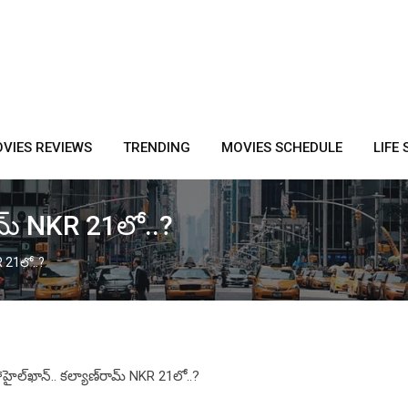
VIES REVIEWS
TRENDING
MOVIES SCHEDULE
LIFE 
్‌రామ్ NKR 21లో..?
KR 21లో..?