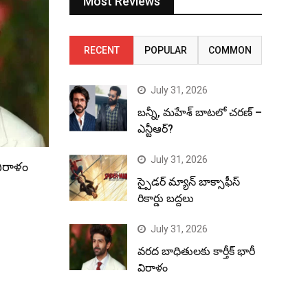
Most Reviews
RECENT
POPULAR
COMMON
July 31, 2026
బన్నీ, మహేశ్ బాటలో చరణ్ –
ఎన్టీఆర్?
July 31, 2026
విరాళం
స్పైడర్ మ్యాన్ బాక్సాఫీస్
రికార్డు బద్దలు
July 31, 2026
వరద బాధితులకు కార్తీక్ భారీ
విరాళం