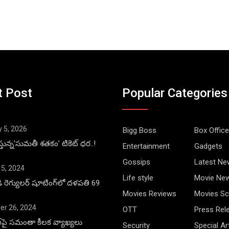
t Post
Popular Categories
y 5, 2026
Bigg Boss
Box Office
్తున్న’సుమతీ శతకం’ టికెట్ ధర..!
Entertainment
Gadgets
Gossips
Latest Ne
 5, 2024
Life style
Movie Ne
డి రెగ్యులర్ షూటింగ్‌లో దళపతి 69
Movies Reviews
Movies Sc
r 26, 2024
OTT
Press Rel
ాంగ్‌పై సమంతా కీలక వ్యాఖ్యలు
Security
Special Ar