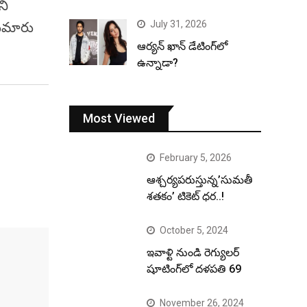
ని
July 31, 2026
 సుమారు
ఆర్యన్ ఖాన్ డేటింగ్‌లో
ఉన్నాడా?
Most Viewed
February 5, 2026
ఆశ్చర్యపరుస్తున్న’సుమతీ
శతకం’ టికెట్ ధర..!
October 5, 2024
ఇవాళ్టి నుండి రెగ్యులర్
షూటింగ్‌లో దళపతి 69
November 26, 2024