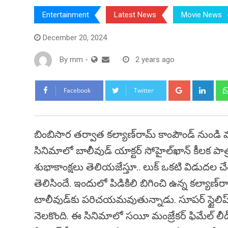
Entertainment
Latest News
Movie News
December 20, 2024
By
mm
-
2 years ago
Google+
Link
Facebook
Twitter
బింబిసార తర్వాత క‌ల్యాణ్‌రామ్ కాంపౌండ్ నుండి వస్తోన
సినిమాలో బాలీవుడ్ యాక్టర్ సోహైల్‌ఖాన్‌ కీలక పాత్ర
శుభాకాంక్షలు తెలియజేస్తూ.. లుక్‌ ఒకటి విడుదల చేశా
తెలిసిందే. ఇందులో పిడికిలి బిగించి ఉన్న కల్యాణ్
టాలీవుడ్‌కు పరిచయమవుతున్నాడు. సూపర్ స్టైలిష్‌గా 
నెలకొంది. ఈ సినిమాలో సయీ మంజ్రేకర్‌ ఫిమేల్ లీడ్