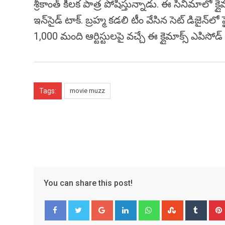
శ్రీకాంత్‌ కీలక పాత్ర పోషిస్తున్నాడు. ఈ సినిమాలో క్లై
ఇన్‌సైడ్‌ టాక్‌. బ్రహ్మ కడలి టీం వేసిన సెట్‌ డిజైన
1,000 మంది ఆర్టిస్టులపై వచ్చే ఈ క్లైమాక్స్‌ ఎపిసోడ్‌
Tags:
movie muzz
You can share this post!
Google+
LinkedIn
Whatsapp
StumbleUpo
Tumbl