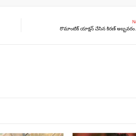
Email
N
రొమాంటిక్‌ యాక్షన్‌ చేసిన కిరణ్‌ అబ్బవరం.