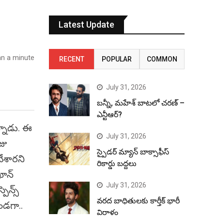
Latest Update
n a minute
RECENT
POPULAR
COMMON
July 31, 2026
బన్నీ, మహేశ్ బాటలో చరణ్ –
ఎన్టీఆర్?
న్నాడు. ఈ
July 31, 2026
జు
స్పైడర్ మ్యాన్ బాక్సాఫీస్
చేశారని
రికార్డు బద్దలు
ాన్‌
July 31, 2026
న్స్‌
వరద బాధితులకు కార్తీక్ భారీ
ండగా..
విరాళం