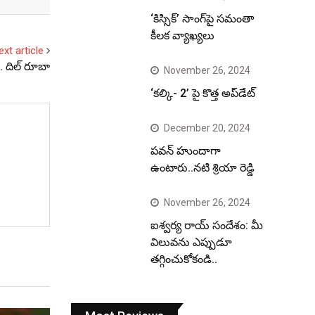
‘కిస్సిక్’ సాంగ్‌పై సమంతా
కీలక వ్యాఖ్యలు
ext article
. దిల్‌ రూబా
November 26, 2024
‘కల్కి- 2’ పై కొత్త అప్‌డేట్
December 20, 2024
పవన్ హుందాగా
ఉంటారు..నటి శ్రియా రెడ్డి
November 26, 2024
ఐశ్వర్య రాయ్ సందేశం: మీ
విలువను ఎప్పుడూ
తగ్గించుకోకండి..