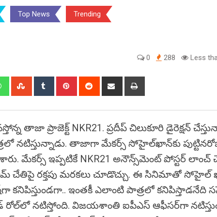
Top News
Trending
0
288
Less tha
edIn
Whatsapp
StumbleUpon
Tumblr
Pinterest
Reddit
Share
Print
via
Email
్న తాజా ప్రాజెక్ట్‌ NKR21. ప్రదీప్ చిలుకూరి డైరెక్షన్ చేస్తు
లో నటిస్తున్నాడు. తాజాగా మేకర్స్‌ సోహైల్‌ఖాన్‌కు పుట్టినరో
రు. మేకర్స్‌ ఇప్పటికే NKR21 అనౌన్స్‌మెంట్‌ పోస్టర్‌ లాంచ్ 
‌రామ్ చేతిపై రక్తపు మరకలు చూడొచ్చు. ఈ సినిమాతో సోహైల్‌ ఖ
కనిపిస్తుండగా.. ఇంతకీ ఎలాంటి పాత్రలో కనిపిస్తాడనేది సస్పె
 రోల్‌లో నటిస్తోంది. విజయశాంతి ఐపీఎస్‌ ఆఫీసర్‌గా నటిస్తు