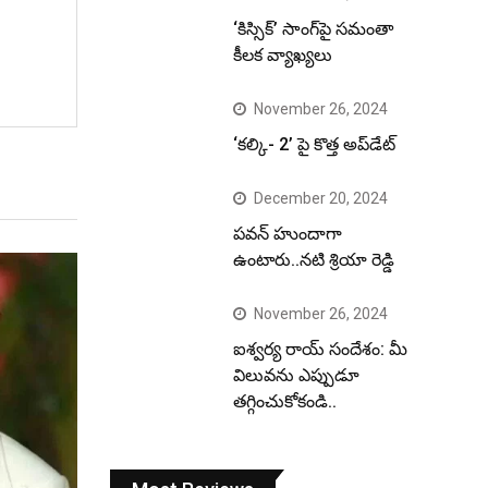
‘కిస్సిక్’ సాంగ్‌పై సమంతా
కీలక వ్యాఖ్యలు
November 26, 2024
‘కల్కి- 2’ పై కొత్త అప్‌డేట్
December 20, 2024
పవన్ హుందాగా
ఉంటారు..నటి శ్రియా రెడ్డి
November 26, 2024
ఐశ్వర్య రాయ్ సందేశం: మీ
విలువను ఎప్పుడూ
తగ్గించుకోకండి..