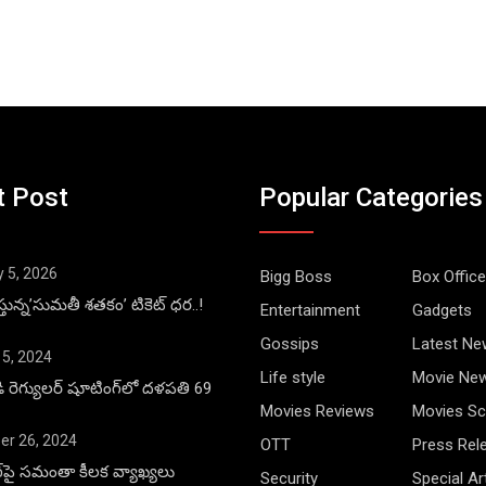
t Post
Popular Categories
y 5, 2026
Bigg Boss
Box Office
్తున్న’సుమతీ శతకం’ టికెట్ ధర..!
Entertainment
Gadgets
Gossips
Latest Ne
 5, 2024
Life style
Movie Ne
డి రెగ్యులర్ షూటింగ్‌లో దళపతి 69
Movies Reviews
Movies Sc
r 26, 2024
OTT
Press Rel
ాంగ్‌పై సమంతా కీలక వ్యాఖ్యలు
Security
Special Ar