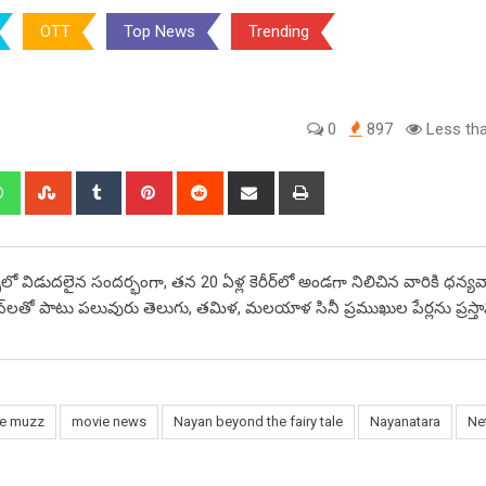
OTT
Top News
Trending
0
897
Less tha
edIn
Whatsapp
StumbleUpon
Tumblr
Pinterest
Reddit
Share
Print
via
Email
స్‌లో విడుదలైన సందర్భంగా, తన 20 ఏళ్ల కెరీర్‌లో అండగా నిలిచిన వారికి ధన్
ఖ్ ఖాన్‌లతో పాటు పలువురు తెలుగు, తమిళ, మలయాళ సినీ ప్రముఖుల పేర్లను ప్రస్త
e muzz
movie news
Nayan beyond the fairy tale
Nayanatara
Net