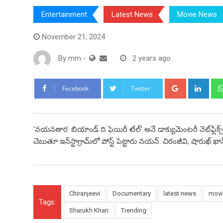
Entertainment
Latest News
Movie News
November 21, 2024
By
mm
-
2 years ago
Google+
Link
Facebook
Twitter
‘నయనతార: బియాండ్ ది ఫెయిరీ టేల్’ అనే డాక్యుమెంటరీ నెట్‌ఫ్లిక్
చెబుతూ ఇన్‌స్టాగ్రామ్‌లో పోస్ట్ పెట్టారు నయన్. చిరంజీవి, షారు
Chiranjeevi
Documentary
latest news
movi
Tags:
Sharukh Khan
Trending