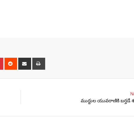
n
r
Pinterest
Reddit
Share
Print
via
Email
N
ముద్దుల యువరాణికి బర్తడే శ