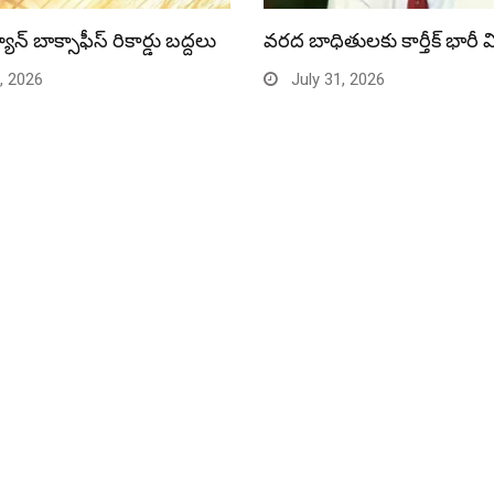
యాన్ బాక్సాఫీస్ రికార్డు బద్దలు
వరద బాధితులకు కార్తీక్ భారీ 
, 2026
July 31, 2026