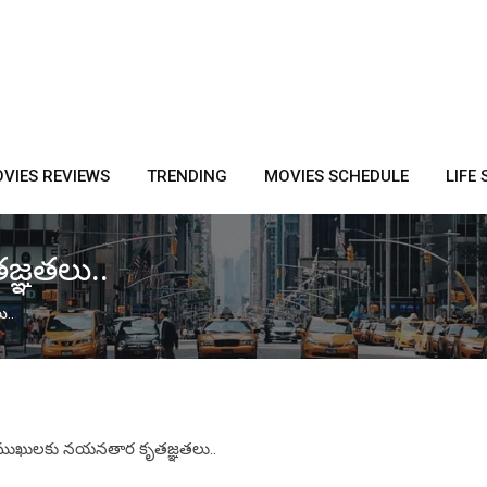
VIES REVIEWS
TRENDING
MOVIES SCHEDULE
LIFE 
జ్ఞతలు..
..