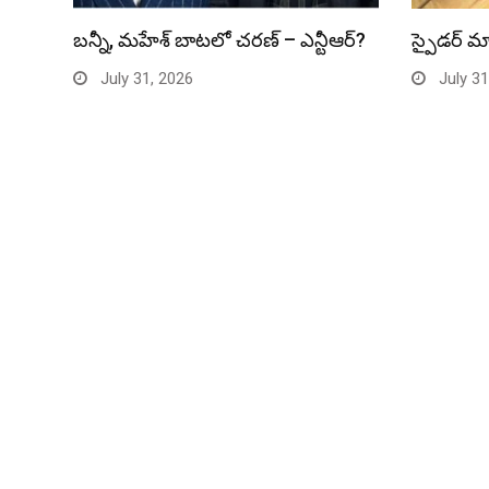
బన్నీ, మహేశ్ బాటలో చరణ్ – ఎన్టీఆర్?
స్పైడర్ మ్
July 31, 2026
July 31