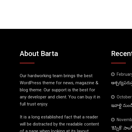
About Barta
Recen
Februar
Our hardworking team brings the best
WordPress theme for news, magazine &
ఆశ్చర్యపరుస
blog theme. Our support is the best for
any developer and client. You can buy it in
October
full trust enjoy.
ఇవాళ్టి నుం
It is a long established fact that a reader
Novembe
will be distracted by the readable content
‘కిస్సిక్’ స
of a page when looking at its layout.