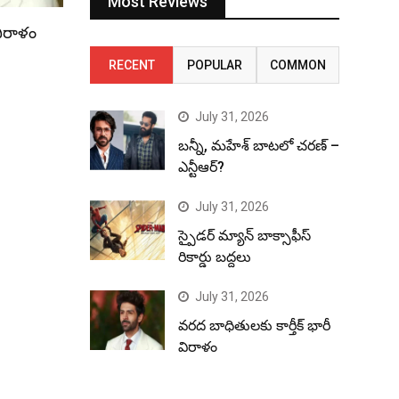
Most Reviews
విరాళం
RECENT
POPULAR
COMMON
July 31, 2026
బన్నీ, మహేశ్ బాటలో చరణ్ –
ఎన్టీఆర్?
July 31, 2026
స్పైడర్ మ్యాన్ బాక్సాఫీస్
రికార్డు బద్దలు
July 31, 2026
వరద బాధితులకు కార్తీక్ భారీ
విరాళం