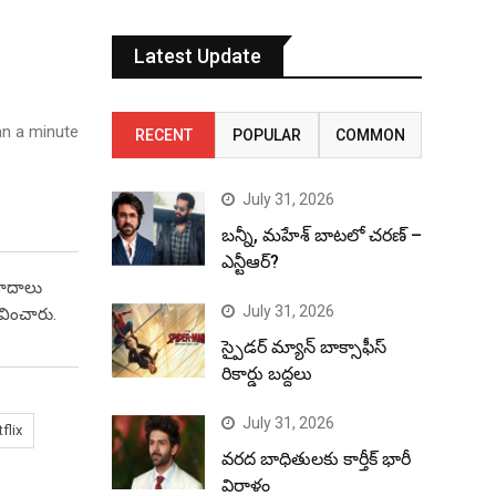
Latest Update
n a minute
RECENT
POPULAR
COMMON
July 31, 2026
బన్నీ, మహేశ్ బాటలో చరణ్ –
ఎన్టీఆర్?
యవాదాలు
July 31, 2026
ావించారు.
స్పైడర్ మ్యాన్ బాక్సాఫీస్
రికార్డు బద్దలు
July 31, 2026
flix
వరద బాధితులకు కార్తీక్ భారీ
విరాళం