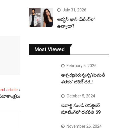
July 31, 2026
ఆర్యన్ ఖాన్ డేటింగ్‌లో
ఉన్నాడా?
Most Viewed
February 5, 2026
ఆశ్చర్యపరుస్తున్న’సుమతీ
శతకం’ టికెట్ ధర..!
ext article
ుభాకాంక్షలు
October 5, 2024
ఇవాళ్టి నుండి రెగ్యులర్
షూటింగ్‌లో దళపతి 69
November 26, 2024