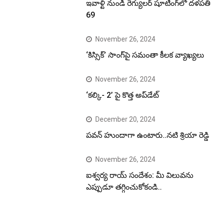
ఇవాళ్టి నుండి రెగ్యులర్ షూటింగ్‌లో దళపతి
69
November 26, 2024
‘కిస్సిక్’ సాంగ్‌పై సమంతా కీలక వ్యాఖ్యలు
November 26, 2024
‘కల్కి- 2’ పై కొత్త అప్‌డేట్
December 20, 2024
పవన్ హుందాగా ఉంటారు..నటి శ్రియా రెడ్డి
November 26, 2024
ఐశ్వర్య రాయ్ సందేశం: మీ విలువను
ఎప్పుడూ తగ్గించుకోకండి..