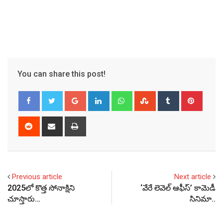
You can share this post!
Google+
LinkedIn
Whatsapp
StumbleUpon
Tumblr
Pinter
Reddit
Share
Print
via
Email
Previous article
Next article
2025లో కొత్త సోనాక్షిని
‘వేరే లెవెల్‌ ఆఫీస్‌’ కామెడీ
చూస్తారు…
సినిమా..