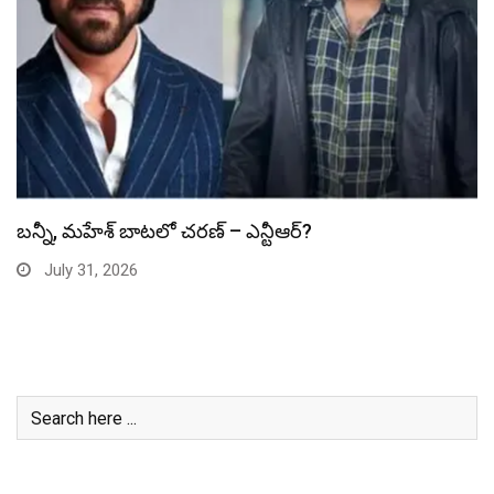
స్పైడర్ మ్యాన్ బాక్సాఫీస్ రికార్డు బద్దలు
July 31, 2026