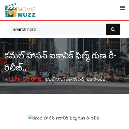
Skip
to
content
కమల్ హాసన్ ఐకానిక్ ఫిల్మ్ గుణ రీ-
రిలీజ్..
-
-
Home
Box Office
కమల్ హాసన్ ఐకానిక్ ఫిల్మ్ గుణ రీ-రిలీజ్..