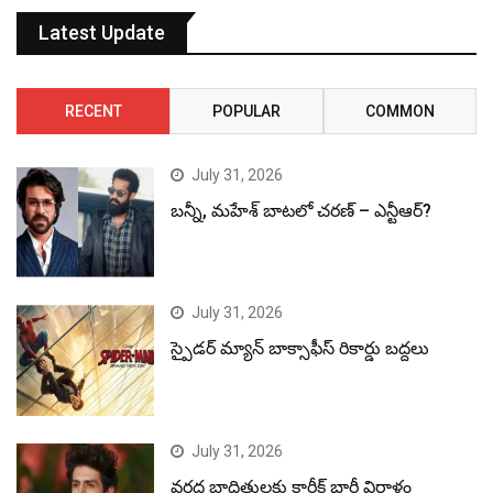
Latest Update
RECENT
POPULAR
COMMON
July 31, 2026
బన్నీ, మహేశ్ బాటలో చరణ్ – ఎన్టీఆర్?
July 31, 2026
స్పైడర్ మ్యాన్ బాక్సాఫీస్ రికార్డు బద్దలు
July 31, 2026
వరద బాధితులకు కార్తీక్ భారీ విరాళం