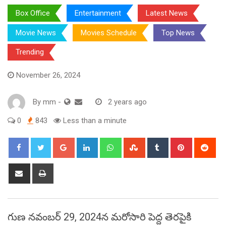
Box Office
Entertainment
Latest News
Movie News
Movies Schedule
Top News
Trending
November 26, 2024
By
mm
-
2 years ago
0
843
Less than a minute
Google+
LinkedIn
Whatsapp
StumbleUpon
Tumblr
Pinterest
Red
Share
Print
via
Email
గుణ నవంబర్ 29, 2024న మరోసారి పెద్ద తెరపైకి