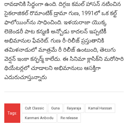
రావడానికి సిద్ధంగా ఉంది. దిగ్గజ కమల్ హాసన్ నటించిన
సైకలాజికల్ రొమాంటిక్ డ్రామా గుణ, 1991లో ఒక కల్ట్
ఫాలోయింగ్‌ను సాధించింది. ఇళయరాజా యొక్క
లెజెండరీ పాట కన్మణి అన్బోడు కాదలన్‌ ఇప్పటికీ
అభిమానుల ఫేవరెట్. గుణ రీ-రిలీజ్ ప్రస్తుతానికి
తమిళనాడులో మాత్రమే రీ రిలీజ్ ఉంటుంది, తెలుగు
వెర్షన్ ఇంకా కన్ఫర్మ్ కాలేదు. ఈ సినిమా క్లాసిక్‌ని మరోసారి
థియేటర్లలో చూడాలని అభిమానులు ఆసక్తిగా
ఎదురుచూస్తున్నారు
Cult Classic
Guna
Ilaiyaraja
Kamal Hassan
Tags:
Kanmani Anbodu
Re release