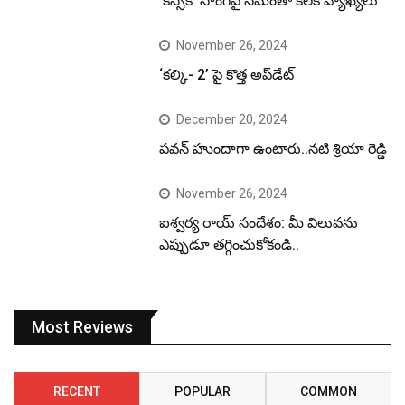
‘కిస్సిక్’ సాంగ్‌పై సమంతా కీలక వ్యాఖ్యలు
November 26, 2024
‘కల్కి- 2’ పై కొత్త అప్‌డేట్
December 20, 2024
పవన్ హుందాగా ఉంటారు..నటి శ్రియా రెడ్డి
November 26, 2024
ఐశ్వర్య రాయ్ సందేశం: మీ విలువను
ఎప్పుడూ తగ్గించుకోకండి..
Most Reviews
RECENT
POPULAR
COMMON