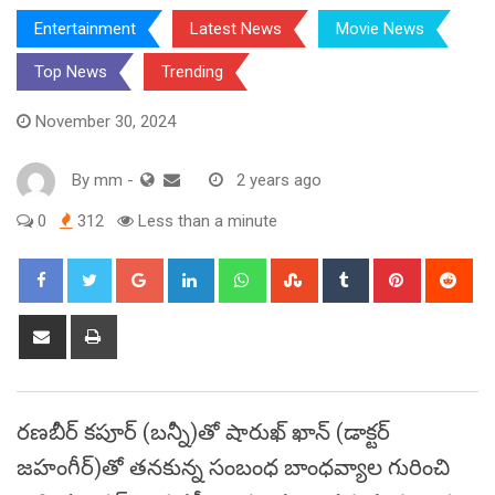
Entertainment
Latest News
Movie News
Top News
Trending
November 30, 2024
By
mm
-
2 years ago
0
312
Less than a minute
Google+
LinkedIn
Whatsapp
StumbleUpon
Tumblr
Pinterest
Red
Share
Print
via
Email
రణబీర్ కపూర్ (బన్నీ)తో షారుఖ్ ఖాన్ (డాక్టర్
జహంగీర్)తో తనకున్న సంబంధ బాంధవ్యాల గురించి