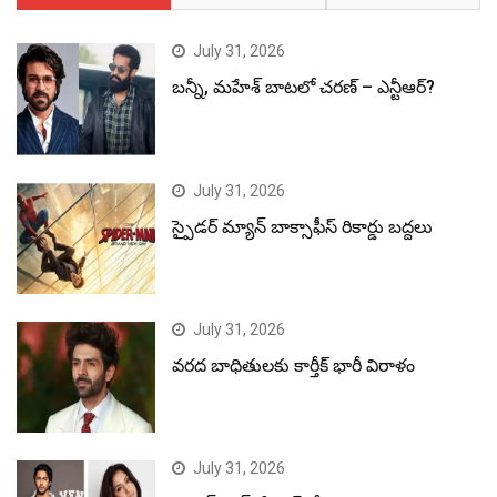
July 31, 2026
బన్నీ, మహేశ్ బాటలో చరణ్ – ఎన్టీఆర్?
July 31, 2026
స్పైడర్ మ్యాన్ బాక్సాఫీస్ రికార్డు బద్దలు
July 31, 2026
వరద బాధితులకు కార్తీక్ భారీ విరాళం
July 31, 2026