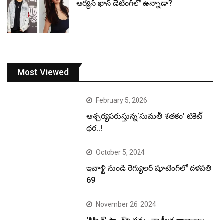
ఆర్యన్ ఖాన్ డేటింగ్‌లో ఉన్నాడా?
Most Viewed
February 5, 2026
ఆశ్చర్యపరుస్తున్న’సుమతీ శతకం’ టికెట్
ధర..!
October 5, 2024
ఇవాళ్టి నుండి రెగ్యులర్ షూటింగ్‌లో దళపతి
69
November 26, 2024