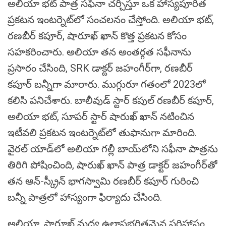
అలియా భట్ పాత్ర సఫీనా చర్చిస్తూ ఒక హాస్యపూరిత
ప్రకటన ఇంటర్నెట్‌లో సంచలనం చేస్తోంది. అలియా భట్,
రణబీర్ కపూర్, షారూఖ్ ఖాన్ కొత్త ప్రకటన కోసం
సహకరించారు. అలియా తన అంతర్గత సఫీనాను
ప్రసారం చేసింది, SRK డాక్టర్ జహంగీర్‌గా, రణబీర్
కపూర్ బన్నీగా మారారు. ముగ్గురూ గతంలో 2023లో
కలిసి పనిచేశారు. బాలీవుడ్ స్టార్ కపుల్ రణబీర్ కపూర్,
అలియా భట్, సూపర్ స్టార్ షారుఖ్ ఖాన్ నటించిన
ఇటీవలి ప్రకటన ఇంటర్నెట్‌లో తుఫానుగా మారింది.
వైరల్ యాడ్‌లో అలియా గల్లీ బాయ్‌లోని సఫీనా పాత్రను
తిరిగి పోషించింది, షారుఖ్ ఖాన్ పాత్ర డాక్టర్ జహంగీర్‌తో
తన ఆన్-స్క్రీన్ భాగస్వామి రణబీర్ కపూర్ గురించి
బన్నీ పాత్రలో హాస్యంగా ఫిర్యాదు చేసింది.
అలియా, షారూఖ్ మధ్య ఉల్లాసభరితమైన పరిహాసం