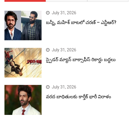
July 31, 2026
బన్నీ, మహేశ్ బాటలో చరణ్ – ఎన్టీఆర్?
July 31, 2026
స్పైడర్ మ్యాన్ బాక్సాఫీస్ రికార్డు బద్దలు
July 31, 2026
వరద బాధితులకు కార్తీక్ భారీ విరాళం