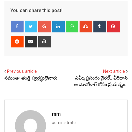
You can share this post!
Google+
LinkedIn
Whatsapp
StumbleUpon
Tumblr
Pinter
Reddit
Share
Print
via
Email
Previous article
Next article
సమంతా తండ్రి స్వర్గస్థులైనారు
ఎమ్మీ ప్రసంగం వైరల్.. వీర్‌దాస్
ఆ మోనోలాగ్ కోసం ప్రయత్నం..
mm
administrator