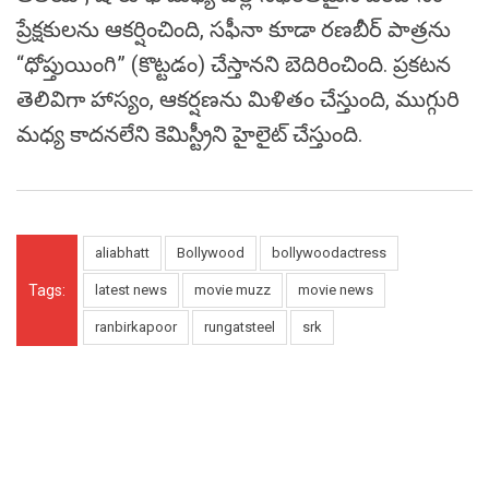
ప్రేక్షకులను ఆకర్షించింది, సఫీనా కూడా రణబీర్ పాత్రను
“ధోప్తుయింగి” (కొట్టడం) చేస్తానని బెదిరించింది. ప్రకటన
తెలివిగా హాస్యం, ఆకర్షణను మిళితం చేస్తుంది, ముగ్గురి
మధ్య కాదనలేని కెమిస్ట్రీని హైలైట్ చేస్తుంది.
aliabhatt
Bollywood
bollywoodactress
Tags:
latest news
movie muzz
movie news
ranbirkapoor
rungatsteel
srk