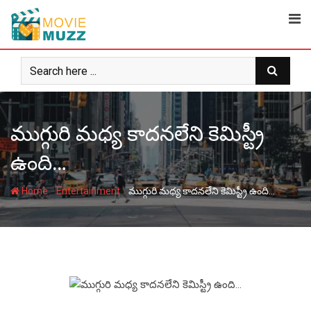
Skip
to
content
ముగ్గురి మధ్య కాదనలేని కెమిస్ట్రీ
ఉంది…
-
-
Home
Entertainment
ముగ్గురి మధ్య కాదనలేని కెమిస్ట్రీ ఉంది…