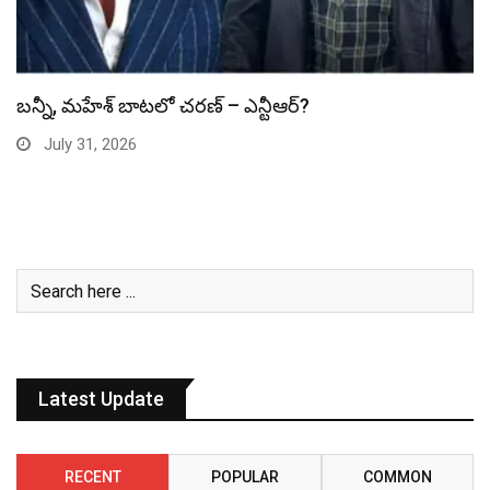
స్పైడర్ మ్యాన్ బాక్సాఫీస్ రికార్డు బద్దలు
July 31, 2026
Latest Update
RECENT
POPULAR
COMMON