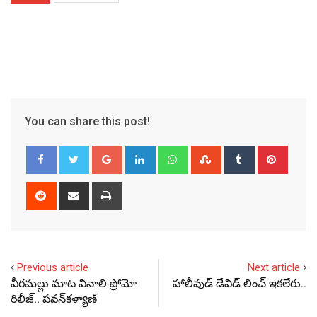
You can share this post!
Google+
LinkedIn
Whatsapp
StumbleUpon
Tumblr
Pinter
Reddit
Share
Print
via
Email
Previous article
Next article
వీరమల్లు మాట వినాలి ప్రోమో
హాలీవుడ్ డేవిడ్ లించ్‌ ఇకలేరు..
రిలీజ్.. పవన్‌కళ్యాణ్