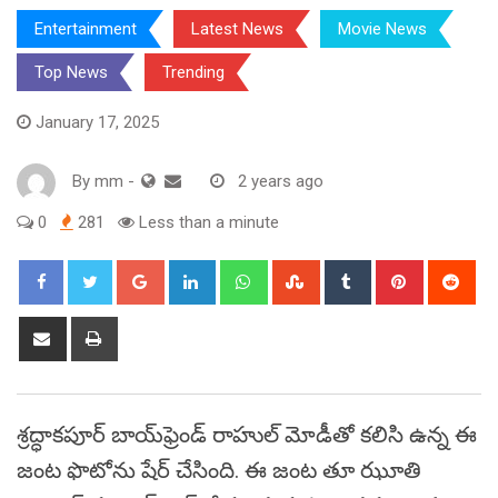
Entertainment
Latest News
Movie News
Top News
Trending
January 17, 2025
By
mm
-
2 years ago
0
281
Less than a minute
Google+
LinkedIn
Whatsapp
StumbleUpon
Tumblr
Pinterest
Red
Share
Print
via
Email
శ్రద్ధాకపూర్ బాయ్‌ఫ్రెండ్ రాహుల్ మోడీతో కలిసి ఉన్న ఈ
జంట ఫొటోను షేర్ చేసింది. ఈ జంట తూ ఝూతి