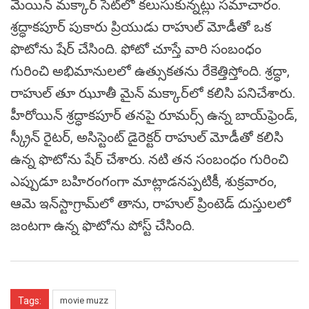
మెయిన్ మక్కార్ సెట్‌లో కలుసుకున్నట్లు సమాచారం.
శ్రద్ధాకపూర్ పుకారు ప్రియుడు రాహుల్ మోడీతో ఒక
ఫొటోను షేర్ చేసింది. ఫోటో చూస్తే వారి సంబంధం
గురించి అభిమానులలో ఉత్సుకతను రేకెత్తిస్తోంది. శ్రద్ధా,
రాహుల్ తూ ఝూతీ మైన్ మక్కార్‌లో కలిసి పనిచేశారు.
హీరోయిన్ శ్రద్ధాకపూర్ తనపై రూమర్స్ ఉన్న బాయ్‌ఫ్రెండ్,
స్క్రీన్ రైటర్, అసిస్టెంట్ డైరెక్టర్ రాహుల్ మోడీతో కలిసి
ఉన్న ఫొటోను షేర్ చేశారు. నటి తన సంబంధం గురించి
ఎప్పుడూ బహిరంగంగా మాట్లాడనప్పటికీ, శుక్రవారం,
ఆమె ఇన్‌స్టాగ్రామ్‌లో తాను, రాహుల్ ప్రింటెడ్ దుస్తులలో
జంటగా ఉన్న ఫొటోను పోస్ట్ చేసింది.
Tags:
movie muzz