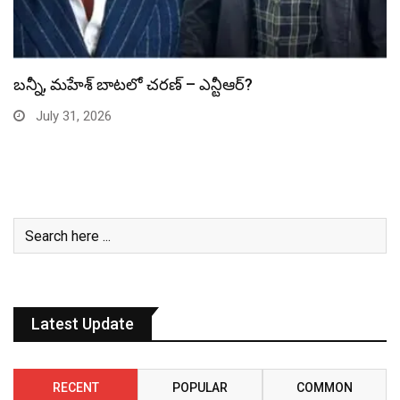
స్పైడర్ మ్యాన్ బాక్సాఫీస్ రికార్డు బద్దలు
July 31, 2026
Latest Update
RECENT
POPULAR
COMMON