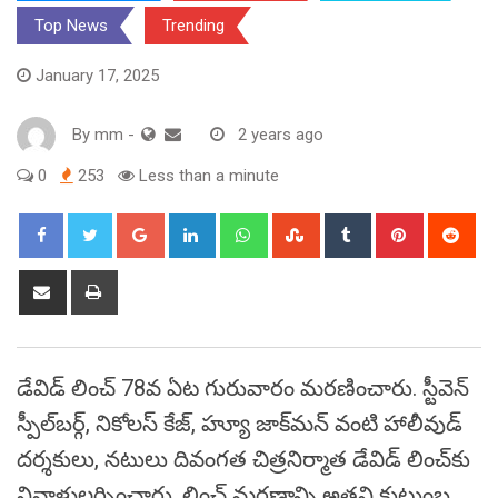
Top News
Trending
January 17, 2025
By
mm
-
2 years ago
0
253
Less than a minute
Google+
LinkedIn
Whatsapp
StumbleUpon
Tumblr
Pinterest
Red
Share
Print
via
Email
డేవిడ్ లించ్ 78వ ఏట గురువారం మరణించారు. స్టీవెన్
స్పీల్‌బర్గ్, నికోలస్ కేజ్, హ్యూ జాక్‌మన్ వంటి హాలీవుడ్
దర్శకులు, నటులు దివంగత చిత్రనిర్మాత డేవిడ్ లించ్‌కు
నివాళులర్పించారు. లించ్ మరణాన్ని అతని కుటుంబ