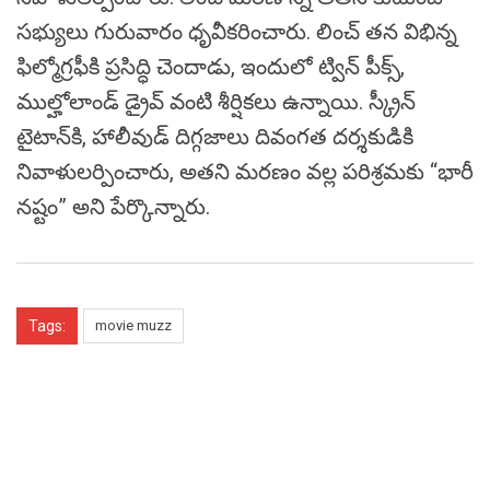
సభ్యులు గురువారం ధృవీకరించారు. లించ్ తన విభిన్న
ఫిల్మోగ్రఫీకి ప్రసిద్ధి చెందాడు, ఇందులో ట్విన్ పీక్స్,
ముల్హోలాండ్ డ్రైవ్ వంటి శీర్షికలు ఉన్నాయి. స్క్రీన్
టైటాన్‌కి, హాలీవుడ్ దిగ్గజాలు దివంగత దర్శకుడికి
నివాళులర్పించారు, అతని మరణం వల్ల పరిశ్రమకు “భారీ
నష్టం” అని పేర్కొన్నారు.
Tags:
movie muzz