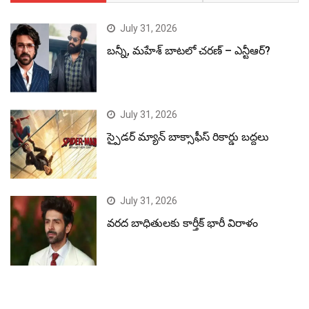
July 31, 2026
బన్నీ, మహేశ్ బాటలో చరణ్ – ఎన్టీఆర్?
July 31, 2026
స్పైడర్ మ్యాన్ బాక్సాఫీస్ రికార్డు బద్దలు
July 31, 2026
వరద బాధితులకు కార్తీక్ భారీ విరాళం