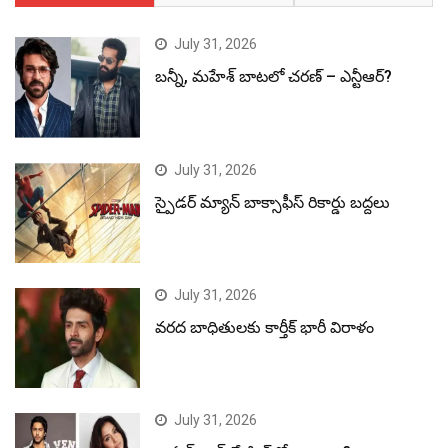
July 31, 2026
బన్నీ, మహేశ్ బాటలో చరణ్ – ఎన్టీఆర్?
July 31, 2026
స్పైడర్ మ్యాన్ బాక్సాఫీస్ రికార్డు బద్దలు
July 31, 2026
వరద బాధితులకు కార్తీక్ భారీ విరాళం
July 31, 2026