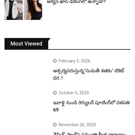
ఆర్యన్ ఖాన్ డేటింగ్‌లో ఉన్నాడా?
Most Viewed
February 5, 2026
ఆశ్చర్యపరుస్తున్న’సుమతీ శతకం’ టికెట్
ధర..!
October 5, 2024
ఇవాళ్టి నుండి రెగ్యులర్ షూటింగ్‌లో దళపతి
69
November 26, 2024
‘కిస్సిక్’ సాంగ్‌పై సమంతా కీలక వ్యాఖ్యలు