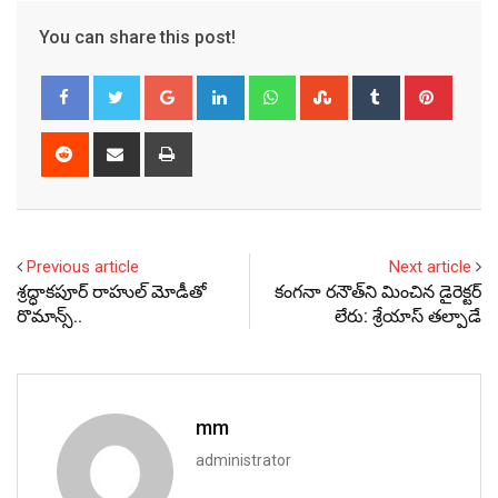
You can share this post!
Google+
LinkedIn
Whatsapp
StumbleUpon
Tumblr
Pinter
Reddit
Share
Print
via
Email
Previous article
Next article
శ్రద్ధాకపూర్ రాహుల్ మోడీతో
కంగనా రనౌత్‌ని మించిన డైరెక్టర్
రొమాన్స్..
లేరు: శ్రేయాస్ తల్పాడే
mm
administrator