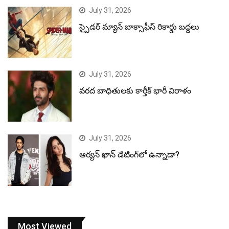
July 31, 2026
స్పైడర్ మ్యాన్ బాక్సాఫీస్ రికార్డు బద్దలు
July 31, 2026
వరద బాధితులకు కార్తీక్ భారీ విరాళం
July 31, 2026
ఆర్యన్ ఖాన్ డేటింగ్‌లో ఉన్నాడా?
Most Viewed