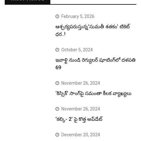
February 5, 2026
ఆశ్చర్యపరుస్తున్న’సుమతీ శతకం’ టికెట్
ధర..!
October 5, 2024
ఇవాళ్టి నుండి రెగ్యులర్ షూటింగ్‌లో దళపతి
69
November 26, 2024
‘కిస్సిక్’ సాంగ్‌పై సమంతా కీలక వ్యాఖ్యలు
November 26, 2024
‘కల్కి- 2’ పై కొత్త అప్‌డేట్
December 20, 2024