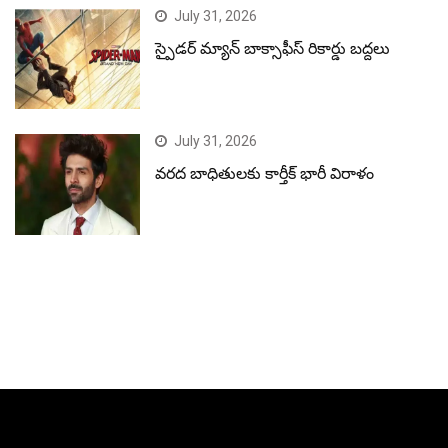
July 31, 2026
స్పైడర్ మ్యాన్ బాక్సాఫీస్ రికార్డు బద్దలు
July 31, 2026
వరద బాధితులకు కార్తీక్ భారీ విరాళం