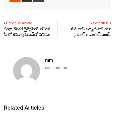
via
Email
Previous article
Next article
సుధా కొంగర డైరెక్షన్‌లో-తమిళ
బిగ్ బాస్ బ్యూటీ సోనియా
హీరో శివకార్తికేయన్‌తో సినిమా
సైలెంట్‌గా ఎంగేజ్‌మెంట్..
mm
administrator
Related Articles