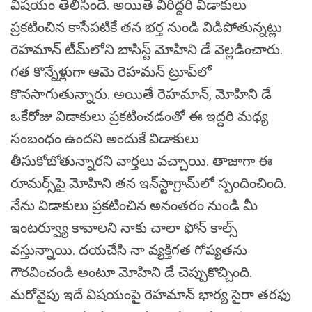
విషయం తెలిసిందే. అయితే వీరిద్ద‌రి విడాకులు
ప్ర‌క‌టించిన కాసేప‌టికే త‌న భర్త నుండి విడిపోతున్న‌ట్లు
రెహమాన్‌ టీమ్​లోని బాసిస్ట్ మోహిని డే వెల్ల‌డించారు.
గ‌త కొన్నేళ్లుగా ఆమె రెహ‌మ‌న్ ట్రూప్‌లో
కొన‌సాగుతున్నారు. అయితే రెహ‌మాన్, మోహిని డే
ఒకేరోజు విడాకులు ప్ర‌క‌టించ‌డంతో ఈ ఇద్ద‌రి మ‌ధ్య
సంబంధం ఉంద‌ని అందుకే విడాకులు
తీసుకోబోతున్నారని వార్త‌లు వ‌చ్చాయి. తాజాగా ఈ
రూమ‌ర్స్‌పై మోహిని త‌న ఇన్‌స్టాగ్రామ్‌లో స్పందించింది.
నేను విడాకులు ప్ర‌క‌టించిన అనంత‌రం నుండి మీ
ఇంట‌ర్వ్యూ కావాల‌ని నాకు చాలా ఫోన్ కాల్స్
వ‌స్తున్నాయి. ద‌య‌చేసి నా వ్య‌క్తిగ‌త‌ గోప్య‌త‌ను
గౌర‌వించండి అంటూ మోహిని డే చెప్పుకొచ్చింది.
మ‌రోవైపు ఇదే విష‌యంపై రెహమాన్ భార్య సైరా తరఫు