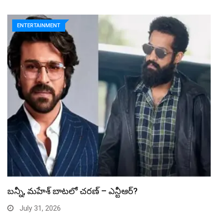
ENTERTAINMENT
స్పైడర్ మ్యాన్ బాక్సాఫీస్ రికార్డు బద్దలు
July 31, 2026