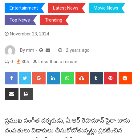
Entertainment
Latest News
Movie News
Top News
Trending
November 23, 2024
By
mm
-
2 years ago
0
306
Less than a minute
Google+
LinkedIn
Whatsapp
StumbleUpon
Tumblr
Pinterest
Red
Share
Print
via
Email
ప్రముఖ సంగీత దర్శకుడు, ఏ.ఆర్ రెహమాన్‌ సైరా బాను
దంపతులు విడాకులు తీసుకోబోతున్నట్లు ప్రకటించిన