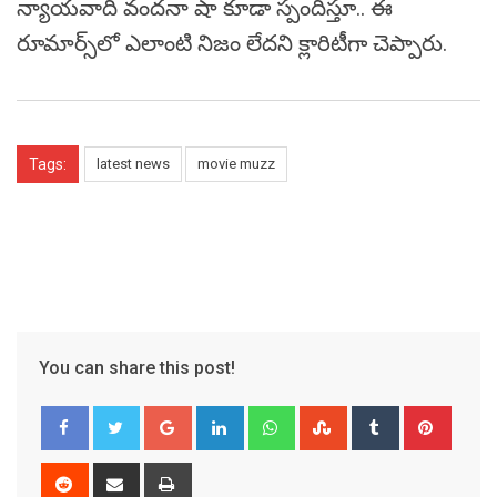
న్యాయవాది వందనా షా కూడా స్పందిస్తూ.. ఈ
రూమార్స్‌లో ఎలాంటి నిజం లేద‌ని క్లారిటీగా చెప్పారు.
Tags:
latest news
movie muzz
You can share this post!
Google+
LinkedIn
Whatsapp
StumbleUpon
Tumblr
Pinter
Reddit
Share
Print