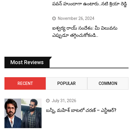
పవన్ హుందాగా ఉంటారు..నటి శ్రియా రెడ్డి
November 26, 2024
ఐశ్వర్య రాయ్ సందేశం: మీ విలువను
ఎప్పుడూ తగ్గించుకోకండి..
Most Reviews
RECENT
POPULAR
COMMON
July 31, 2026
బన్నీ, మహేశ్ బాటలో చరణ్ – ఎన్టీఆర్?