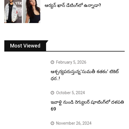
ఆర్యన్ ఖాన్ డేటింగ్‌లో ఉన్నాడా?
Most Viewed
February 5, 2026
ఆశ్చర్యపరుస్తున్న’సుమతీ శతకం’ టికెట్
ధర..!
October 5, 2024
ఇవాళ్టి నుండి రెగ్యులర్ షూటింగ్‌లో దళపతి
69
November 26, 2024