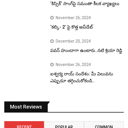
‘కిస్సిక్’ సాంగ్‌పై సమంతా కీలక వ్యాఖ్యలు
November 26, 2024
‘కల్కి- 2’ పై కొత్త అప్‌డేట్
December 20, 2024
పవన్ హుందాగా ఉంటారు..నటి శ్రియా రెడ్డి
November 26, 2024
ఐశ్వర్య రాయ్ సందేశం: మీ విలువను
ఎప్పుడూ తగ్గించుకోకండి..
Most Reviews
RECENT
POPULAR
COMMON