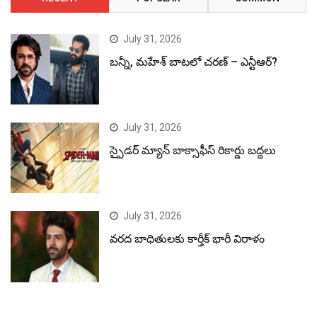
July 31, 2026
బన్నీ, మహేశ్ బాటలో చరణ్ – ఎన్టీఆర్?
July 31, 2026
స్పైడర్ మ్యాన్ బాక్సాఫీస్ రికార్డు బద్దలు
July 31, 2026
వరద బాధితులకు కార్తీక్ భారీ విరాళం