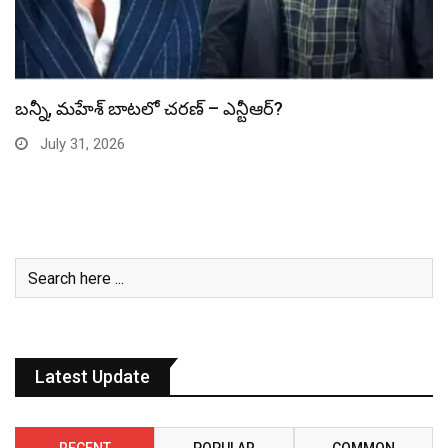
స్పైడర్ మ్యాన్ బాక్సాఫీస్ రికార్డు బద్దలు
July 31, 2026
Latest Update