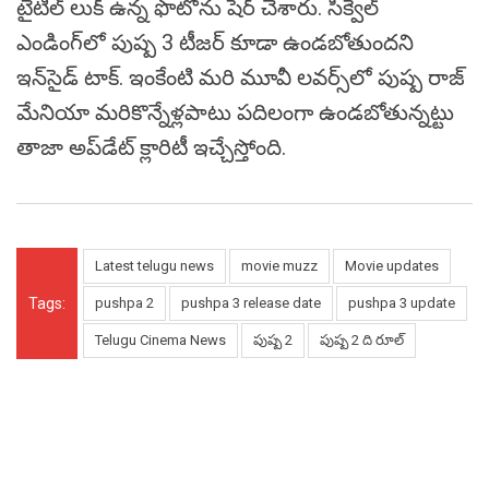
టైటిల్‌ లుక్‌ ఉన్న ఫొటోను షేర్ చేశారు. సీక్వెల్
ఎండింగ్‌లో పుష్ప 3 టీజర్‌ కూడా ఉండబోతుందని
ఇన్‌సైడ్‌ టాక్‌. ఇంకేంటి మరి మూవీ లవర్స్‌లో పుష్ప రాజ్‌
మేనియా మరికొన్నేళ్లపాటు పదిలంగా ఉండబోతున్నట్టు
తాజా అప్‌డేట్ క్లారిటీ ఇచ్చేస్తోంది.
Latest telugu news
movie muzz
Movie updates
Tags:
pushpa 2
pushpa 3 release date
pushpa 3 update
Telugu Cinema News
పుష్ప 2
పుష్ప 2 ది రూల్‌