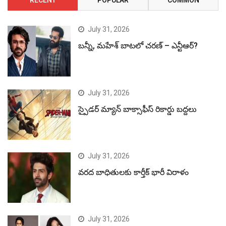
RECENT
POPULAR
COMMON
July 31, 2026
బన్నీ, మహేశ్ బాటలో చరణ్ – ఎన్టీఆర్?
July 31, 2026
స్పైడర్ మ్యాన్ బాక్సాఫీస్ రికార్డు బద్దలు
July 31, 2026
వరద బాధితులకు కార్తీక్ భారీ విరాళం
July 31, 2026