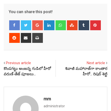
You can share this post!
Google+
LinkedIn
Whatsapp
StumbleUpon
Tumblr
Pinter
Reddit
Share
Print
via
Email
Previous article
Next article
కొండగట్టు అంజన్న గుడిలో హీరో
శివాజీ మహారాజ్‌గా కాంతార
వరుణ్ తేజ్ పూజలు..
హీరో.. రిషబ్‌ శెట్టి
mm
administrator