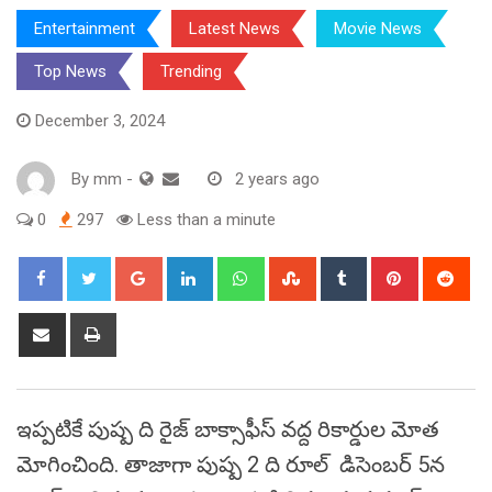
Entertainment
Latest News
Movie News
Top News
Trending
December 3, 2024
By
mm
-
2 years ago
0
297
Less than a minute
Google+
LinkedIn
Whatsapp
StumbleUpon
Tumblr
Pinterest
Red
Share
Print
via
Email
ఇప్పటికే పుష్ప ది రైజ్‌ బాక్సాఫీస్‌ వద్ద రికార్డుల మోత
మోగించింది. తాజాగా పుష్ప 2 ది రూల్‌ డిసెంబర్ 5న