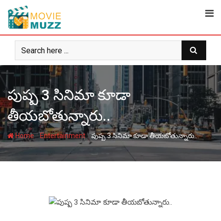
Skip
to
content
పుష్ప 3 సినిమా కూడా
తీయబోతున్నారు..
-
-
Home
Entertainment
పుష్ప 3 సినిమా కూడా తీయబోతున్నారు..