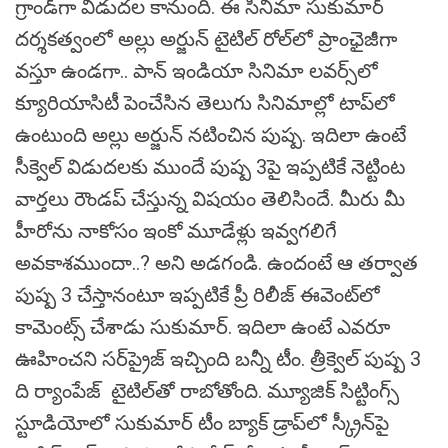
గ్రాండ్‌గా విడుదల కానుంది. ఈ సినిమా సుకుమార్‌
దర్శకత్వంలో అల్లు అర్జున్‌ టైటిల్‌ రోల్‌లో ప్రాంఛైజీగా
వస్తూ ఉండగా.. పాన్ ఇండియా సినిమా లవర్స్‌లో
క్యూరియాసిటీ పెంచేసిన తెలుగు సినిమాల్లో టాప్‌లో
ఉంటుంది అల్లు అర్జున్‌ నటించిన పుష్ప. ఇదిలా ఉంటే
సీక్వెల్‌ విడుదలకు ముందే పుష్ప 3పై ఇప్పటికే నెట్టింట
వార్తలు రౌండప్ చేస్తున్న విషయం తెలిసిందే. మీరు మీ
హీరోను నాకోసం ఇంకో మూడేళ్లు ఇవ్వగలిగే
అవకాశముందా..? అని అడగండి. ఉందంటే ఆ తర్వాత
పుష్ప 3 చేస్తానంటూ ఇప్పటికే ప్రీ రిలీజ్ ఈవెంట్‌లో
కామెంట్స్‌ చేశాడు సుకుమార్‌. ఇదిలా ఉంటే ఎవరూ
ఊహించని సర్‌ప్రైజ్‌ ఇచ్చింది బన్నీ టీం. త్రీక్వెల్‌ పుష్ప 3
ది ర్యాంపేజ్‌ టైటిల్‌తో రాబోతోంది. మ్యూజిక్‌ సిట్టింగ్స్‌
స్టూడియోలో సుకుమార్‌ టీం బ్యాక్‌ డ్రాప్‌లో స్క్రీన్‌పై