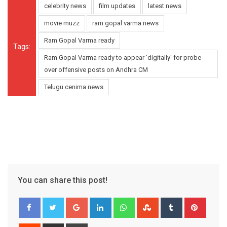
celebrity news
film updates
latest news
movie muzz
ram gopal varma news
Ram Gopal Varma ready
Tags:
Ram Gopal Varma ready to appear 'digitally' for probe
over offensive posts on Andhra CM
Telugu cenima news
You can share this post!
Google+
LinkedIn
Whatsapp
StumbleUpon
Tumblr
Pinter