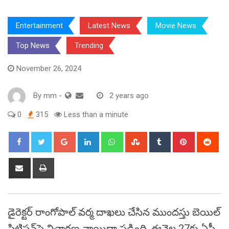
Entertainment
Latest News
Movie News
Top News
Trending
November 26, 2024
By
mm
-
2 years ago
0
315
Less than a minute
Google+
LinkedIn
Whatsapp
StumbleUpon
Tumblr
Pinterest
Red
Share
Print
via
Email
డైరెక్టర్‌ రాంగోపాల్‌ వర్మ దాఖలు చేసిన ముందస్తు బెయిల్‌
పిటిషన్‌పై విచారణ వాయిదా పడింది. ఈనెల 27కు ఏపీ