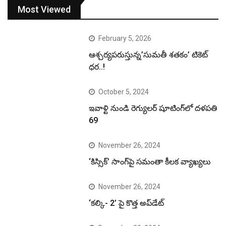
Most Viewed
February 5, 2026
ఆశ్చర్యపరుస్తున్న’సుమతీ శతకం’ టికెట్
ధర..!
October 5, 2024
ఇవాళ్టి నుండి రెగ్యులర్ షూటింగ్‌లో దళపతి
69
November 26, 2024
‘కిస్సిక్’ సాంగ్‌పై సమంతా కీలక వ్యాఖ్యలు
November 26, 2024
‘కల్కి- 2’ పై కొత్త అప్‌డేట్