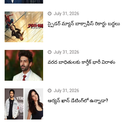
July 31, 2026
స్పైడర్ మ్యాన్ బాక్సాఫీస్ రికార్డు బద్దలు
July 31, 2026
వరద బాధితులకు కార్తీక్ భారీ విరాళం
July 31, 2026
ఆర్యన్ ఖాన్ డేటింగ్‌లో ఉన్నాడా?