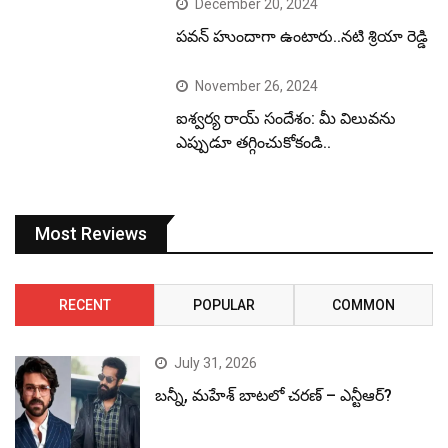
December 20, 2024
పవన్ హుందాగా ఉంటారు..నటి శ్రియా రెడ్డి
November 26, 2024
ఐశ్వర్య రాయ్ సందేశం: మీ విలువను
ఎప్పుడూ తగ్గించుకోకండి..
Most Reviews
RECENT
POPULAR
COMMON
July 31, 2026
బన్నీ, మహేశ్ బాటలో చరణ్ – ఎన్టీఆర్?