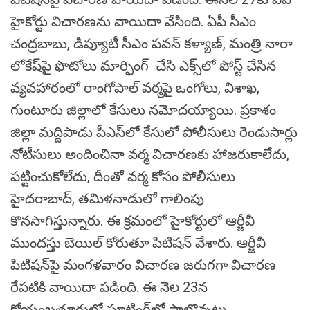
హైకోర్టు విచారణను వాయిదా వేసింది. ఏపీ సీఎం
చంద్రబాబు, డిప్యూటీ సీఎం పవన్ కళ్యాణ్, మంత్రి నారా
లోకేష్‌పై ఫొటోలు మార్ఫింగ్ చేసి ఎక్స్‌లో పోస్ట్ చేసిన
వ్యవహారంలో రాంగోపాల్‌ వర్మపై ఒంగోలు, విశాఖ,
గుంటూరు జిల్లాలో కేసులు నమోదయ్యాయి. ప్రకాశం
జిల్లా మద్దిపాడు పీఎస్‌లో కేసులో పోలీసులు రెండుసార్లు
నోటీసులు అందించినా వర్మ విచారణకు హాజరుకాలేదు,
పట్టించుకోలేదు, దీంతో వర్మ కోసం పోలీసులు
హైదరాబాద్‌, తమిళనాడులో గాలింపు
కొనసాగిస్తున్నారు. ఈ క్రమంలో హైకోర్టులో ఆర్జీవీ
ముందస్తు బెయిల్‌ కోరుతూ పిటిషన్‌ వేశారు. ఆర్జీవీ
పిటిషన్‌పై మంగళవారం విచారణ జరుగగా విచారణ
రేపటికి వాయిదా పడింది. ఈ నెల 23న
కోయంబత్తూరులో షూటింగ్‌లో పాల్గొన్నట్టు