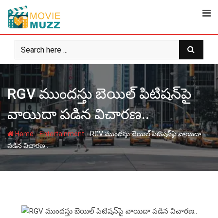
Skip
to
content
RGV ముందస్తు బెయిల్‌ పిటిషన్‌పై
వాయిదా పడిన విచారణ..
-
-
Home
Entertainment
RGV ముందస్తు బెయిల్‌ పిటిషన్‌పై వాయిదా
పడిన విచారణ..