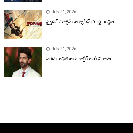
July 31, 2026
స్పైడర్ మ్యాన్ బాక్సాఫీస్ రికార్డు బద్దలు
July 31, 2026
వరద బాధితులకు కార్తీక్ భారీ విరాళం