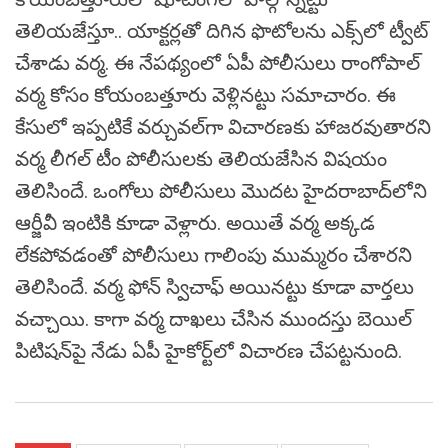
తెలియజేస్తూ.. యాక్టర్లతో దిగిన ఫొటోలను ఎక్స్‌లో ట్వీట్
చేశాడు వర్మ. ఈ నేపథ్యంలో ఏపీ పోలీసులు రాంగోపాల్
వర్మ కోసం కోయంబత్తూరు వెళ్లినట్టు సమాచారం. ఈ
కేసులో ఇప్పటికే వర్చువల్‌గా విచారణకు హాజరవుతారని
వర్మ లీగల్‌ టీం పోలీసులకు తెలియజేసిన విషయం
తెలిసిందే. ఒంగోలు పోలీసులు మొదట హైదరాబాద్‌లోని
ఆర్జీవీ ఇంటికి కూడా వెళ్లారు. అయితే వర్మ అక్కడ
లేకపోవడంతో పోలీసులు గాలింపు ముమ్మరం చేశారని
తెలిసిందే. వర్మ ఫోన్ స్విచాఫ్‌ అయినట్టు కూడా వార్తలు
వచ్చాయి. కాగా వర్మ దాఖలు చేసిన ముందస్తు బెయిల్
పిటిషన్‌పై నేడు ఏపీ హైకోర్ట్‌లో విచారణ చేపట్టనుంది.