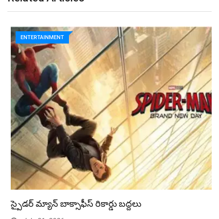
ENTERTAINMENT
స్పైడర్ మ్యాన్ బాక్సాఫీస్ రికార్డు బద్దలు