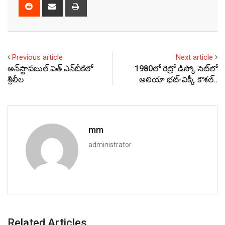
Reddit
Share
Print
via
Email
Previous article
Next article
అన్‌స్టాపబుల్‌ విత్‌ ఎన్‌బీకేలో
1980లో రెట్రో డిస్కో సెట్‌లో
శ్రీలీల
అలియా భట్-విక్కీ కౌశల్..
mm
administrator
Related Articles