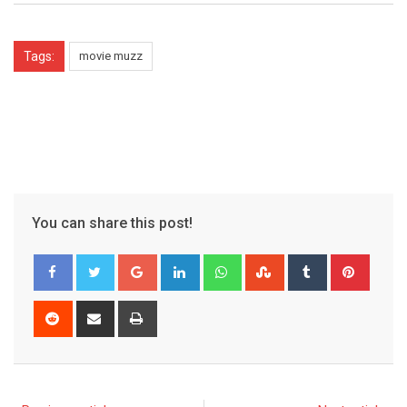
Tags:
movie muzz
You can share this post!
Google+
LinkedIn
Whatsapp
StumbleUpon
Tumblr
Pinter
Reddit
Share
Print
via
Email