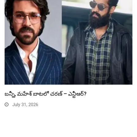
స్పైడర్ మ్యాన్ బాక్సాఫీస్ రికార్డు బద్దలు
July 31, 2026