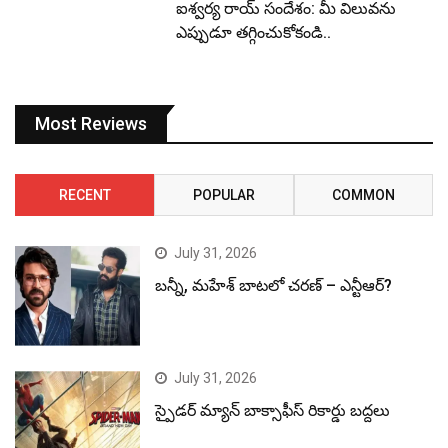
ఐశ్వర్య రాయ్ సందేశం: మీ విలువను
ఎప్పుడూ తగ్గించుకోకండి..
Most Reviews
RECENT
POPULAR
COMMON
July 31, 2026
బన్నీ, మహేశ్ బాటలో చరణ్ – ఎన్టీఆర్?
July 31, 2026
స్పైడర్ మ్యాన్ బాక్సాఫీస్ రికార్డు బద్దలు