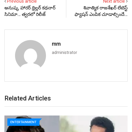
Previous article
Next article
అనుష్క హారర్ థ్రిల్లర్ కథనార్
శివాత్మిక రాజశేఖర్ లేటెస్ట్
సినిమా… త్వరలో రిలీజ్
ఫ్యాషన్ ఎంపిక చూడాల్సిందే…
mm
administrator
Related Articles
ENTERTAINMENT