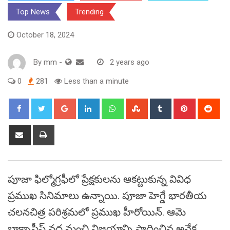
Top News
Trending
October 18, 2024
By
mm
-
2 years ago
0
281
Less than a minute
Google+
LinkedIn
Whatsapp
StumbleUpon
Tumblr
Pinterest
Red
Share
Print
via
Email
పూజా ఫిల్మోగ్రఫీలో ప్రేక్షకులను ఆకట్టుకున్న వివిధ
ప్రముఖ సినిమాలు ఉన్నాయి. పూజా హెగ్డే భారతీయ
చలనచిత్ర పరిశ్రమలో ప్రముఖ హీరోయిన్. ఆమె
బాక్సాఫీస్ వద్ద మంచి విజయాన్ని సాధించిన అనేక