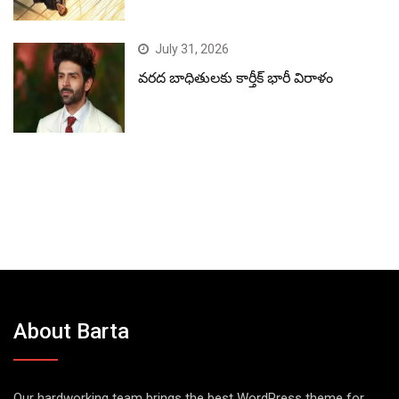
July 31, 2026
వరద బాధితులకు కార్తీక్ భారీ విరాళం
About Barta
Our hardworking team brings the best WordPress theme for