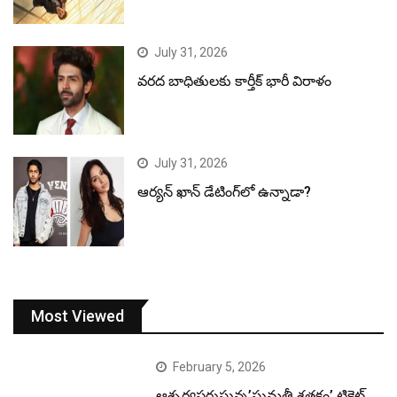
July 31, 2026
వరద బాధితులకు కార్తీక్ భారీ విరాళం
July 31, 2026
ఆర్యన్ ఖాన్ డేటింగ్‌లో ఉన్నాడా?
Most Viewed
February 5, 2026
ఆశ్చర్యపరుస్తున్న’సుమతీ శతకం’ టికెట్