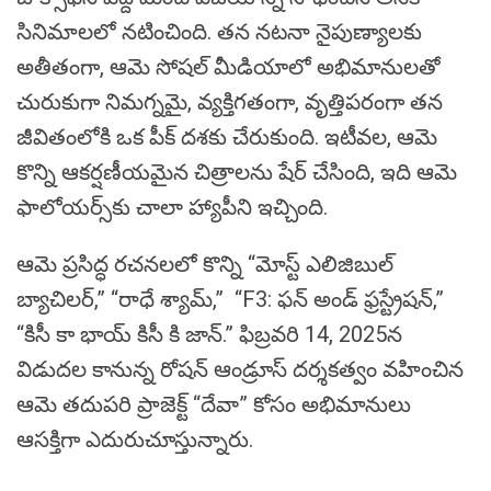
సినిమాలలో నటించింది. తన నటనా నైపుణ్యాలకు
అతీతంగా, ఆమె సోషల్ మీడియాలో అభిమానులతో
చురుకుగా నిమగ్నమై, వ్యక్తిగతంగా, వృత్తిపరంగా తన
జీవితంలోకి ఒక పీక్ దశకు చేరుకుంది. ఇటీవల, ఆమె
కొన్ని ఆకర్షణీయమైన చిత్రాలను షేర్ చేసింది, ఇది ఆమె
ఫాలోయర్స్‌కు చాలా హ్యాపీని ఇచ్చింది.
ఆమె ప్రసిద్ధ రచనలలో కొన్ని “మోస్ట్ ఎలిజిబుల్
బ్యాచిలర్,” “రాధే శ్యామ్,” “F3: ఫన్ అండ్ ఫ్రస్ట్రేషన్,”
“కిసీ కా భాయ్ కిసీ కి జాన్.” ఫిబ్రవరి 14, 2025న
విడుదల కానున్న రోషన్ ఆండ్రూస్ దర్శకత్వం వహించిన
ఆమె తదుపరి ప్రాజెక్ట్ “దేవా” కోసం అభిమానులు
ఆసక్తిగా ఎదురుచూస్తున్నారు.