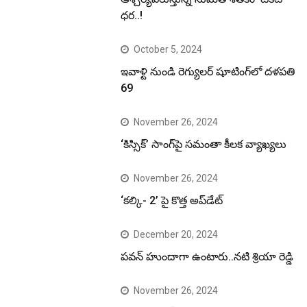
ధర..!
October 5, 2024
ఇవాళ్టి నుండి రెగ్యులర్ షూటింగ్‌లో దళపతి
69
November 26, 2024
‘కిస్సిక్’ సాంగ్‌పై సమంతా కీలక వ్యాఖ్యలు
November 26, 2024
‘కల్కి- 2’ పై కొత్త అప్‌డేట్
December 20, 2024
పవన్ హుందాగా ఉంటారు..నటి శ్రియా రెడ్డి
November 26, 2024