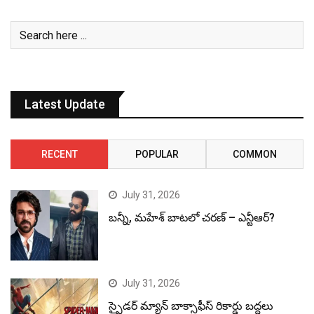
Latest Update
RECENT
POPULAR
COMMON
July 31, 2026
బన్నీ, మహేశ్ బాటలో చరణ్ – ఎన్టీఆర్?
July 31, 2026
స్పైడర్ మ్యాన్ బాక్సాఫీస్ రికార్డు బద్దలు