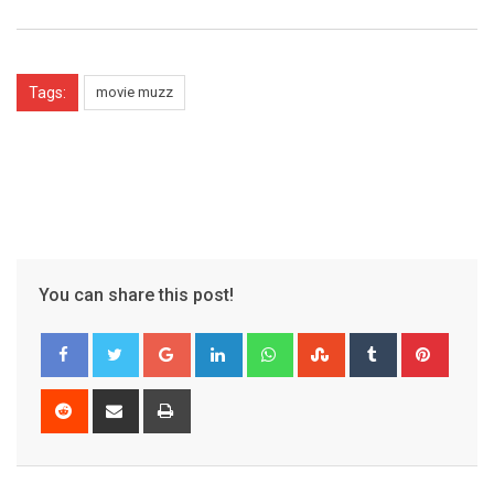
Tags:
movie muzz
You can share this post!
Google+
LinkedIn
Whatsapp
StumbleUpon
Tumblr
Pinter
Reddit
Share
Print
via
Email