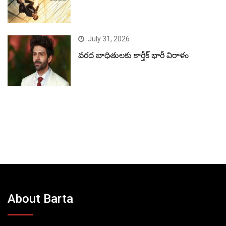
July 31, 2026
వరద బాధితులకు కార్తీక్ భారీ విరాళం
About Barta