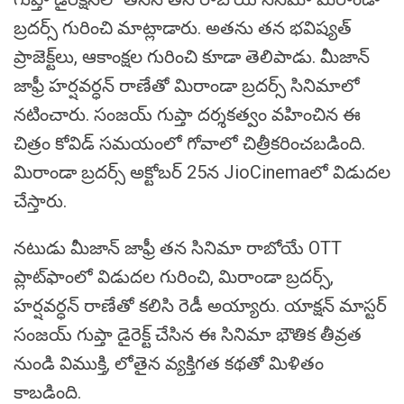
బ్రదర్స్ గురించి మాట్లాడారు. అతను తన భవిష్యత్
ప్రాజెక్ట్‌లు, ఆకాంక్షల గురించి కూడా తెలిపాడు. మీజాన్
జాఫ్రీ హర్షవర్ధన్ రాణేతో మిరాండా బ్రదర్స్‌ సినిమాలో
నటించారు. సంజయ్ గుప్తా దర్శకత్వం వహించిన ఈ
చిత్రం కోవిడ్ సమయంలో గోవాలో చిత్రీకరించబడింది.
మిరాండా బ్రదర్స్ అక్టోబర్ 25న JioCinemaలో విడుదల
చేస్తారు.
నటుడు మీజాన్ జాఫ్రీ తన సినిమా రాబోయే OTT
ప్లాట్‌ఫాంలో విడుదల గురించి, మిరాండా బ్రదర్స్,
హర్షవర్ధన్ రాణేతో కలిసి రెడీ అయ్యారు. యాక్షన్ మాస్టర్
సంజయ్ గుప్తా డైరెక్ట్ చేసిన ఈ సినిమా భౌతిక తీవ్రత
నుండి విముక్తి, లోతైన వ్యక్తిగత కథతో మిళితం
కాబడింది.