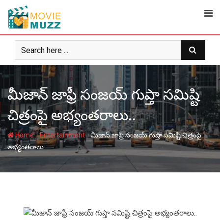
Skip
to
content
మీజాన్ జాఫ్రీ సంజయ్ గుప్తా సమిష్టి
చిత్రంపై అభ్యంతరాలు..
-
-
Home
Entertainment
మీజాన్ జాఫ్రీ సంజయ్ గుప్తా సమిష్టి చిత్రంపై
అభ్యంతరాలు..