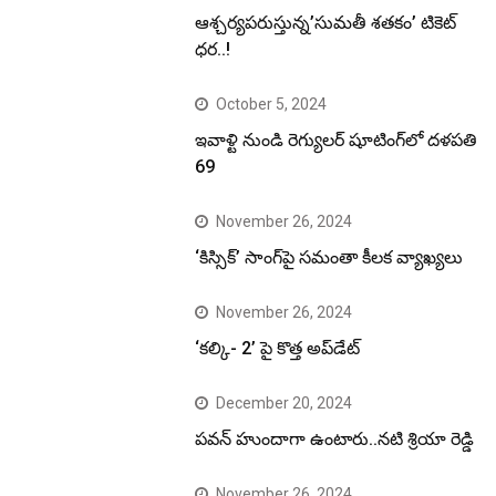
ఆశ్చర్యపరుస్తున్న’సుమతీ శతకం’ టికెట్
ధర..!
October 5, 2024
ఇవాళ్టి నుండి రెగ్యులర్ షూటింగ్‌లో దళపతి
69
November 26, 2024
‘కిస్సిక్’ సాంగ్‌పై సమంతా కీలక వ్యాఖ్యలు
November 26, 2024
‘కల్కి- 2’ పై కొత్త అప్‌డేట్
December 20, 2024
పవన్ హుందాగా ఉంటారు..నటి శ్రియా రెడ్డి
November 26, 2024