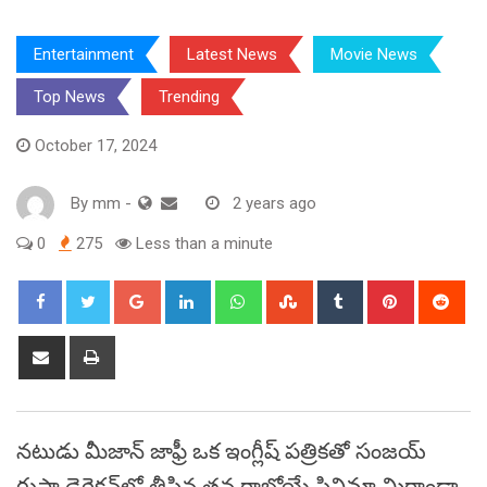
Entertainment
Latest News
Movie News
Top News
Trending
October 17, 2024
By
mm
-
2 years ago
0
275
Less than a minute
Google+
LinkedIn
Whatsapp
StumbleUpon
Tumblr
Pinterest
Red
Share
Print
via
Email
నటుడు మీజాన్ జాఫ్రీ ఒక ఇంగ్లీష్ పత్రికతో సంజయ్
గుప్తా డైరెక్షన్‌లో తీసిన తన రాబోయే సినిమా మిరాండా