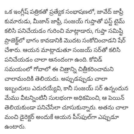
ఒక ఇంగ్లీష్ పత్రికతో ప్రత్యేక సంభాషణలో, జావేద్ జాఫ్రీ
కుమారుడు, మీజాన్ జాఫ్రీ, సంజయ్ గుప్తాతో ఫస్ట్ టైమ్‌
కలిసి పనిచేయడం గురించి మాట్లాడారు, గుప్తా సమిష్టి
ప్రాజెక్ట్‌లో భాగం కావడానికి మొదట సంకోచించాడని షేర్
చేశారు. ఆయన మాట్లాడుతూ సంజయ్ సర్‌తో కలిసి
పనిచేయడం చాలా ఆనందంగా ఉంది. కోవిడ్
సమయంలో గోవాలో ఈ చిత్రాన్ని చిత్రీకరించామని
చాలామందికి తెలియదు. అప్పుడప్పుడు చాలా
ఇబ్బందులు ఎదురయ్యేవి, కానీ సంజయ్ సర్ ఉన్నందున
మేము వీటన్నింటినీ సులభంగా అధికమించి, ఆ పెయిన్
తెలియకుండా పనిచేసేలా చూసుకున్నారు. అతను చాలా
మంచి డైరెక్టర్‌ అందుకే ఆయన పీస్‌ఫుల్‌గా ఎప్పుడూ
ఉంటారు.