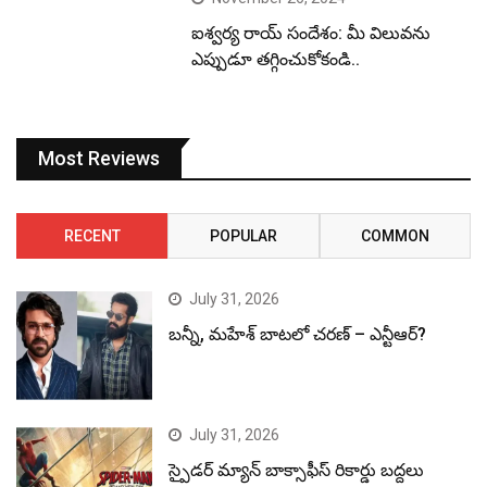
ఐశ్వర్య రాయ్ సందేశం: మీ విలువను
ఎప్పుడూ తగ్గించుకోకండి..
Most Reviews
RECENT
POPULAR
COMMON
July 31, 2026
బన్నీ, మహేశ్ బాటలో చరణ్ – ఎన్టీఆర్?
July 31, 2026
స్పైడర్ మ్యాన్ బాక్సాఫీస్ రికార్డు బద్దలు