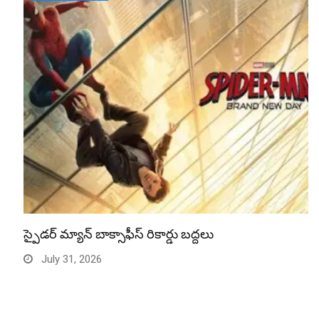
స్పైడర్ మ్యాన్ బాక్సాఫీస్ రికార్డు బద్దలు
July 31, 2026