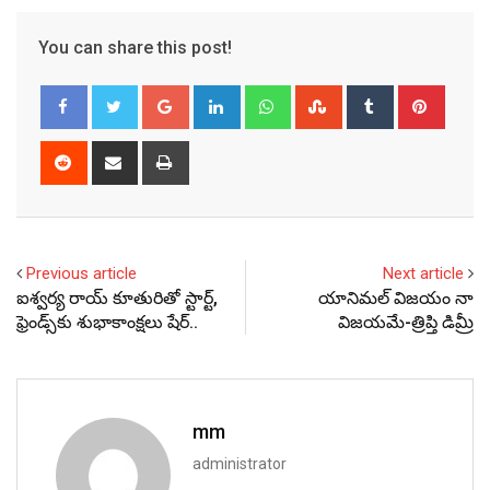
You can share this post!
Google+
LinkedIn
Whatsapp
StumbleUpon
Tumblr
Pinter
Reddit
Share
Print
via
Email
Previous article
Next article
ఐశ్వర్య రాయ్ కూతురితో స్టార్ట్,
యానిమల్ విజయం నా
ఫ్రెండ్స్‌కు శుభాకాంక్షలు షేర్..
విజయమే-త్రిప్తి డిమ్రీ
mm
administrator