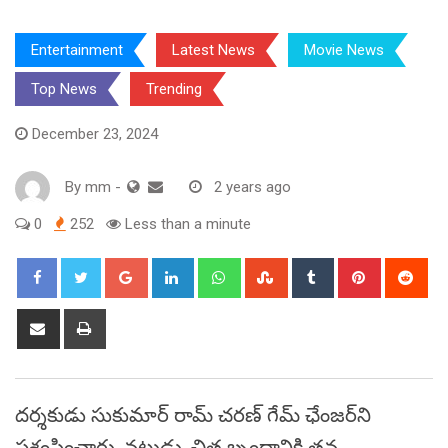
Entertainment
Latest News
Movie News
Top News
Trending
December 23, 2024
By
mm
-
2 years ago
0
252
Less than a minute
Google+
LinkedIn
Whatsapp
StumbleUpon
Tumblr
Pinterest
Red
Share
Print
via
Email
దర్శకుడు సుకుమార్ రామ్ చరణ్ గేమ్ ఛేంజర్‌ని
ప్రశంసించారు, నటుడు, చిత్ర బృందానికి తన