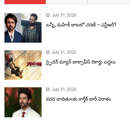
July 31, 2026
బన్నీ, మహేశ్ బాటలో చరణ్ – ఎన్టీఆర్?
July 31, 2026
స్పైడర్ మ్యాన్ బాక్సాఫీస్ రికార్డు బద్దలు
July 31, 2026
వరద బాధితులకు కార్తీక్ భారీ విరాళం