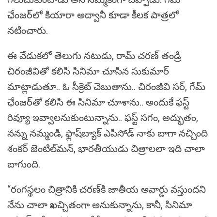
ఛేంజర్‌లో కియారా అద్వానీ కూడా కీలక పాత్రలో
నటించారు.
ఈ వేడుకలో తెలుగు నటుడు, రామ్ చరణ్ తండ్రి
చిరంజీవితో కలిసి సినిమా చూసిన సుకుమార్
మాట్లాడుతూ.. ఓ సీక్రెట్ చెబుతాను.. చిరంజీవి సర్, గేమ్
ఛేంజర్‌తో కలిసి ఈ సినిమా చూశాను.. అందుకే ఫస్ట్
రివ్యూ ఇవ్వాలనుకుంటున్నాను.. ఫస్ట్ సగం, అద్భుతం,
నన్ను నమ్మండి, ఫ్లాష్‌బ్యాక్ ఎపిసోడ్ నాకు బాగా నచ్చింది
శంకర్ జెంటిల్‌మన్, భారతీయుడు చిత్రాలలా ఇది చాలా
బాగుంది.
“రంగస్థలం చిత్రానికి చరణ్‌కి జాతీయ అవార్డు వస్తుందని
నేను చాలా ఖచ్చితంగా అనుకున్నాను, కానీ, సినిమా