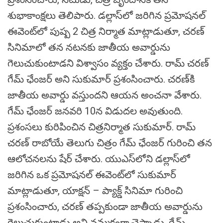
శుభాకాంక్షలు తెలిపారు. డల్లాస్‌లో జరిగిన ప్రమోషనల్
ఈవెంట్‌లో పుష్ప 2 చిత్ర నిర్మాత మాట్లాడుతూ, చరణ్
సినిమాలో తన నటనకు జాతీయ అవార్డును
గెలుచుకుంటాడని విశ్వాసం వ్యక్తం చేశారు. రామ్ చరణ్
గేమ్ ఛేంజర్ అని సుకుమార్ ప్రశంసించారు. చరణ్‌కి
జాతీయ అవార్డు వస్తుందని ఆయన అంచనా వేశారు.
గేమ్ ఛేంజర్ జనవరి 10న విడుదల అవుతుంది.
ప్రశంసలు కురిపించిన చిత్రనిర్మాత సుకుమార్. రామ్
చరణ్ రాబోయే తెలుగు చిత్రం గేమ్ ఛేంజర్ గురించి తన
ఆలోచనలను షేర్ చేశారు. యుఎస్‌లోని డల్లాస్‌లో
జరిగిన ఒక ప్రమోషనల్ ఈవెంట్‌లో సుకుమార్
మాట్లాడుతూ, యాక్షన్ – ప్యాక్డ్ సినిమా గురించి
ప్రశంసించారు, చరణ్ తప్పకుండా జాతీయ అవార్డును
గెలుచుకుంటాడు అని నమ్మకంగా చెప్పాడు. గేమ్