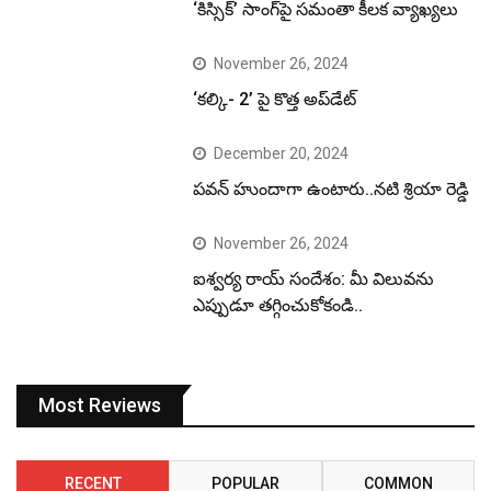
‘కిస్సిక్’ సాంగ్‌పై సమంతా కీలక వ్యాఖ్యలు
November 26, 2024
‘కల్కి- 2’ పై కొత్త అప్‌డేట్
December 20, 2024
పవన్ హుందాగా ఉంటారు..నటి శ్రియా రెడ్డి
November 26, 2024
ఐశ్వర్య రాయ్ సందేశం: మీ విలువను
ఎప్పుడూ తగ్గించుకోకండి..
Most Reviews
RECENT
POPULAR
COMMON