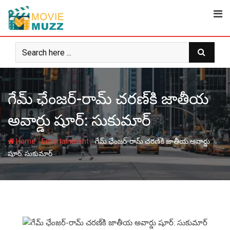
Skip
to
content
గేమ్‌ ఛేంజర్‌-రామ్ చరణ్‌కి జాతీయ
అవార్డు షూర్: సుకుమార్
-
-
Home
Entertainment
గేమ్‌ ఛేంజర్‌-రామ్ చరణ్‌కి జాతీయ అవార్డు
షూర్: సుకుమార్