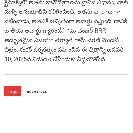
క్లైమాక్స్‌లో అతను భావోద్వేగాలను వ్రాసిన విధానం, నాకు
మళ్ళీ అనుభూతిని కలిగించింది. అతను చాలా బాగా
నటించాడు, అతనికి ఖచ్చితంగా అవార్డు వస్తుంది. దానికి
జాతీయ అవార్డు గ్యారంటీ.” గేమ్ ఛేంజర్ RRR
అద్భుతమైన విజయం తర్వాత రామ్ చరణ్ మొదటి
చిత్రం. శంకర్ దర్శకత్వం వహించిన ఈ చిత్రాన్ని జనవరి
10, 2025న విడుదల చేసేందుకు సిద్ధమౌతోంది.
Tags:
movie muzz