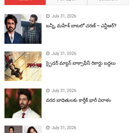
July 31, 2026
బన్నీ, మహేశ్ బాటలో చరణ్ – ఎన్టీఆర్?
July 31, 2026
స్పైడర్ మ్యాన్ బాక్సాఫీస్ రికార్డు బద్దలు
July 31, 2026
వరద బాధితులకు కార్తీక్ భారీ విరాళం
July 31, 2026