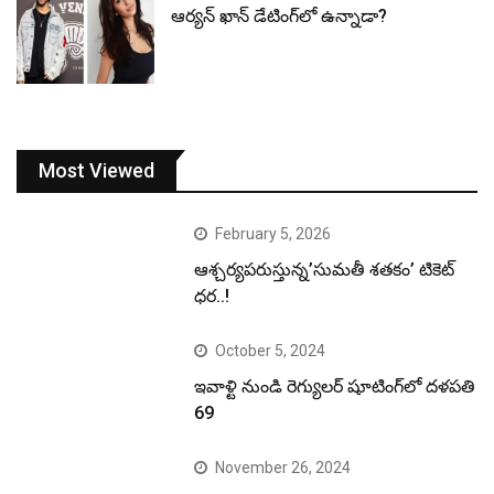
ఆర్యన్ ఖాన్ డేటింగ్‌లో ఉన్నాడా?
Most Viewed
February 5, 2026
ఆశ్చర్యపరుస్తున్న’సుమతీ శతకం’ టికెట్
ధర..!
October 5, 2024
ఇవాళ్టి నుండి రెగ్యులర్ షూటింగ్‌లో దళపతి
69
November 26, 2024