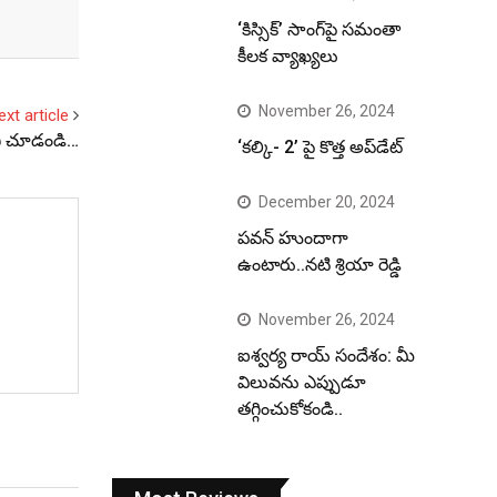
‘కిస్సిక్’ సాంగ్‌పై సమంతా
కీలక వ్యాఖ్యలు
November 26, 2024
ext article
్‌ని చూడండి…
‘కల్కి- 2’ పై కొత్త అప్‌డేట్
December 20, 2024
పవన్ హుందాగా
ఉంటారు..నటి శ్రియా రెడ్డి
November 26, 2024
ఐశ్వర్య రాయ్ సందేశం: మీ
విలువను ఎప్పుడూ
తగ్గించుకోకండి..