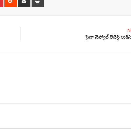
via
Email
N
సైనా నెహ్వాల్ లేటెస్ట్ లుక