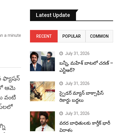
Latest Update
n a minute
RECENT
POPULAR
COMMON
July 31, 2026
బన్నీ, మహేశ్ బాటలో చరణ్ –
ఎన్టీఆర్?
న ఫ్యాషన్
July 31, 2026
ోలో ఆమె
స్పైడర్ మ్యాన్ బాక్సాఫీస్
లు వంటి
రికార్డు బద్దలు
స్‌లలో
July 31, 2026
వరద బాధితులకు కార్తీక్ భారీ
్ని
విరాళం