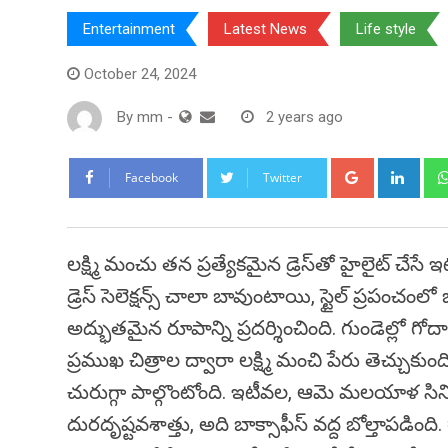
Entertainment
Latest News
Life style
October 24, 2024
By
mm
-
2 years ago
Google+
Link
Facebook
Twitter
లక్ష్మి మంచు తన ప్రత్యేకమైన డ్రెస్‌తో హైలైట్ చేసే
డ్రెస్‌ సెలెక్షన్స్‌ చాలా బావుంటాయి, స్టైల్ ప్రప
అద్భుతమైన రూపాన్ని ప్రదర్శించింది. గుండెల్ల
ప్రముఖ చిత్రాల ద్వారా లక్ష్మి మంచి పేరు తెచ్చుకు
చురుగ్గా పాల్గొంటోంది. ఇటీవల, ఆమె మలయాళ సినిమ
దురదృష్టవశాత్తు, అది బాక్సాఫీస్ వద్ద బోల్తాపడింద