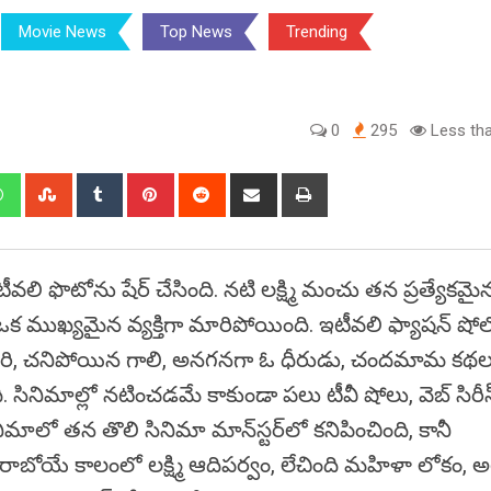
Movie News
Top News
Trending
0
295
Less tha
edIn
Whatsapp
StumbleUpon
Tumblr
Pinterest
Reddit
Share
Print
via
Email
 ఇటీవలి ఫొటోను షేర్ చేసింది. నటి లక్ష్మి మంచు తన ప్రత్యేకమై
ంచంలో ఒక ముఖ్యమైన వ్యక్తిగా మారిపోయింది. ఇటీవలి ఫ్యాషన్‌ ష
ో గోదారి, చనిపోయిన గాలి, అనగనగా ఓ ధీరుడు, చందమామ కథ
ంది. సినిమాల్లో నటించడమే కాకుండా పలు టీవీ షోలు, వెబ్ సిరీ
ాలో తన తొలి సినిమా మాన్‌స్టర్‌లో కనిపించింది, కానీ
ి. రాబోయే కాలంలో లక్ష్మి ఆదిపర్వం, లేచింది మహిళా లోకం, అగ