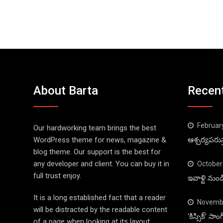
About Barta
Recen
Februar
Our hardworking team brings the best
WordPress theme for news, magazine &
ఆశ్చర్యపరుస
blog theme. Our support is the best for
any developer and client. You can buy it in
October
full trust enjoy.
ఇవాళ్టి నుం
It is a long established fact that a reader
Novembe
will be distracted by the readable content
‘కిస్సిక్’ స
of a page when looking at its layout.