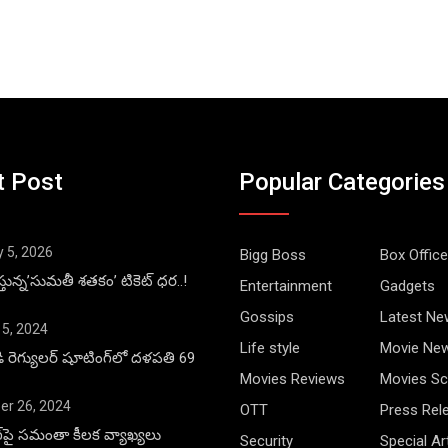
t Post
Popular Categories
y 5, 2026
Bigg Boss
Box Office
్తున్న’సుమతీ శతకం’ టికెట్ ధర..!
Entertainment
Gadgets
Gossips
Latest Ne
 5, 2024
Life style
Movie Ne
డి రెగ్యులర్ షూటింగ్‌లో దళపతి 69
Movies Reviews
Movies Sc
r 26, 2024
OTT
Press Rel
ాంగ్‌పై సమంతా కీలక వ్యాఖ్యలు
Security
Special Ar