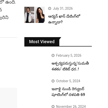
శలో ఉంది.
July 31, 2026
న
ఆర్యన్ ఖాన్ డేటింగ్‌లో
ురిని
ఉన్నాడా?
Most Viewed
February 5, 2026
ఆశ్చర్యపరుస్తున్న’సుమతీ
శతకం’ టికెట్ ధర..!
October 5, 2024
ఇవాళ్టి నుండి రెగ్యులర్
షూటింగ్‌లో దళపతి 69
November 26, 2024