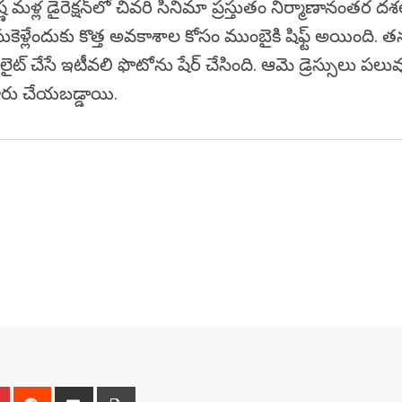
 మళ్ల డైరెక్షన్‌లో చివరి సినిమా ప్రస్తుతం నిర్మాణానంతర ద
ళ్లేందుకు కొత్త అవకాశాల కోసం ముంబైకి షిఫ్ట్ అయింది. త
 హైలైట్ చేసే ఇటీవలి ఫొటోను షేర్ చేసింది. ఆమె డ్రెస్సులు పలువ
తయారు చేయబడ్డాయి.
n
r
Pinterest
Reddit
Share
Print