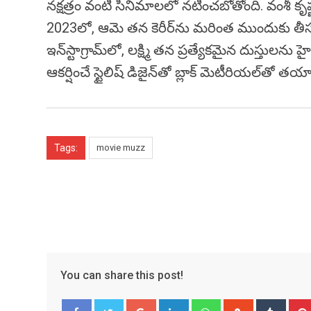
నక్షత్రం వంటి సినిమాలలో నటించబోతోంది. వంశీ కృష్ణ
2023లో, ఆమె తన కెరీర్‌ను మరింత ముందుకు తీసుకె
ఇన్‌స్టాగ్రామ్‌లో, లక్ష్మి తన ప్రత్యేకమైన దుస్తులను
ఆకర్షించే స్టైలిష్ డిజైన్‌తో బ్లాక్ మెటీరియల్‌తో 
Tags:
movie muzz
You can share this post!
Google+
LinkedIn
Whatsapp
StumbleUpo
Tumbl