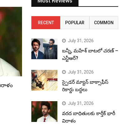
Most Reviews
RECENT
POPULAR
COMMON
July 31, 2026
బన్నీ, మహేశ్ బాటలో చరణ్ –
ఎన్టీఆర్?
July 31, 2026
స్పైడర్ మ్యాన్ బాక్సాఫీస్
విరాళం
రికార్డు బద్దలు
July 31, 2026
వరద బాధితులకు కార్తీక్ భారీ
విరాళం