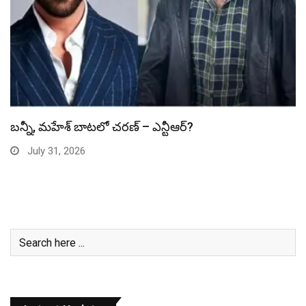
స్పైడర్ మ్యాన్ బాక్సాఫీస్ రికార్డు బద్దలు
July 31, 2026