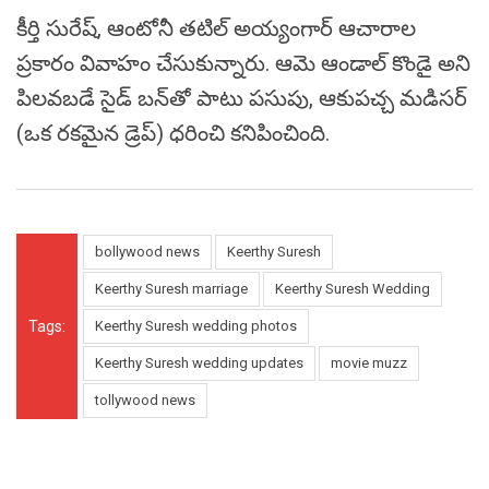
కీర్తి సురేష్, ఆంటోనీ తటిల్ అయ్యంగార్ ఆచారాల
ప్రకారం వివాహం చేసుకున్నారు. ఆమె ఆండాల్ కొండై అని
పిలవబడే సైడ్ బన్‌తో పాటు పసుపు, ఆకుపచ్చ మడిసర్
(ఒక రకమైన డ్రెప్) ధరించి కనిపించింది.
bollywood news
Keerthy Suresh
Keerthy Suresh marriage
Keerthy Suresh Wedding
Tags:
Keerthy Suresh wedding photos
Keerthy Suresh wedding updates
movie muzz
tollywood news