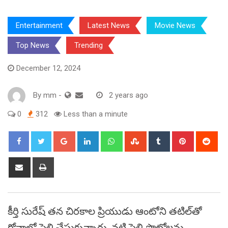
Entertainment
Latest News
Movie News
Top News
Trending
December 12, 2024
By
mm
-
2 years ago
0
312
Less than a minute
Google+
LinkedIn
Whatsapp
StumbleUpon
Tumblr
Pinterest
Red
Share
Print
via
Email
కీర్తి సురేష్ తన చిరకాల ప్రియుడు ఆంటోని తటిల్‌తో
గోవాలో పెళ్లి చేసుకున్నారు. నటి పెళ్లి ఫొటోలను