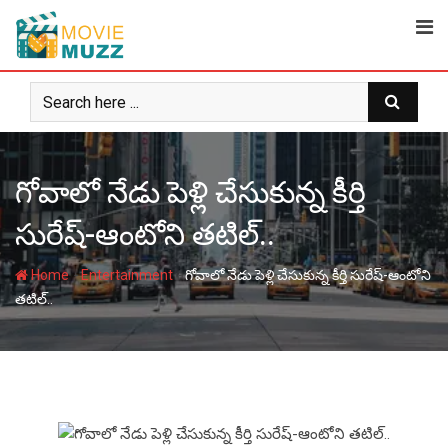
Skip
to
content
గోవాలో నేడు పెళ్లి చేసుకున్న కీర్తి
సురేష్‌-ఆంటోని తటిల్‌..
-
-
Home
Entertainment
గోవాలో నేడు పెళ్లి చేసుకున్న కీర్తి సురేష్‌-ఆంటోని
తటిల్‌..