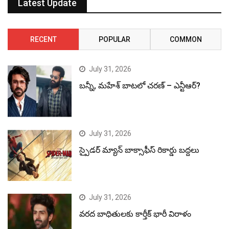
Latest Update
RECENT
POPULAR
COMMON
July 31, 2026
బన్నీ, మహేశ్ బాటలో చరణ్ – ఎన్టీఆర్?
July 31, 2026
స్పైడర్ మ్యాన్ బాక్సాఫీస్ రికార్డు బద్దలు
July 31, 2026
వరద బాధితులకు కార్తీక్ భారీ విరాళం