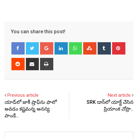
You can share this post!
Google+
LinkedIn
Whatsapp
StumbleUpon
Tumblr
Pinter
Reddit
Share
Print
via
Email
Previous article
Next article
యాడ్‌లో జాకీ ష్రాఫ్‌ను ఫాలో
SRK డాన్‌లో యాక్ట్ చేసిన
అవడం కష్టమన్న అనన్య
ప్రియాంక చోప్రా..
పాండే..