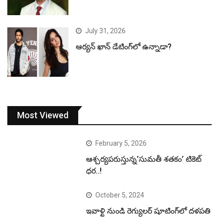
July 31, 2026
ఆర్యన్ ఖాన్ డేటింగ్‌లో ఉన్నాడా?
Most Viewed
February 5, 2026
ఆశ్చర్యపరుస్తున్న’సుమతీ శతకం’ టికెట్
ధర..!
October 5, 2024
ఇవాళ్టి నుండి రెగ్యులర్ షూటింగ్‌లో దళపతి