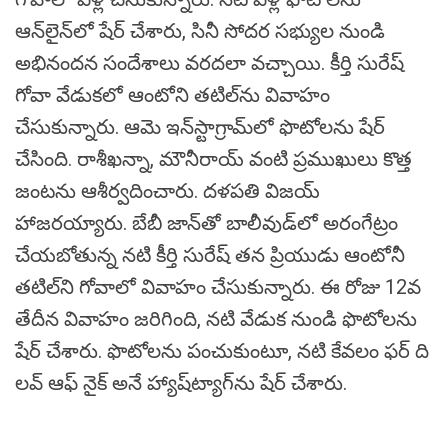
ఆన్‌లైన్‌లో షేర్ చేశారు, సినీ సోదర సభ్యుల నుండి
అభినందన సందేశాలు వరదలా వచ్చాయి. కీర్తి సురేష్
గోవా వేడుకలో ఆంటోని తటిల్‌ను వివాహం
చేసుకున్నారు. ఆమె ఇన్‌స్టాగ్రామ్‌లో ఫొటోలను షేర్
చేసింది. రాశీఖన్నా, మౌనీరాయ్ వంటి ప్రముఖులు కొత్త
జంటను ఆశీర్వదించారు. దళపతి విజయ్
హాజరయ్యారు. బేబీ జాన్‌తో బాలీవుడ్‌లో అరంగేట్రం
చేయబోతున్న నటి కీర్తి సురేష్ తన ప్రియుడు ఆంటోనీ
తటిల్‌ని గోవాలో వివాహం చేసుకున్నారు. ఈ రోజు 12వ
తేదీన వివాహం జరిగింది, నటి వేడుక నుండి ఫొటోలను
షేర్ చేశారు. ఫొటోలను పంచుకుంటూ, నటి కేవలం ఫర్ ది
లవ్ ఆఫ్ నైక్ అనే హ్యాష్‌ట్యాగ్‌ను షేర్ చేశారు.