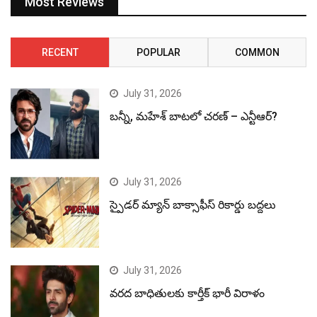
Most Reviews
RECENT
POPULAR
COMMON
July 31, 2026
బన్నీ, మహేశ్ బాటలో చరణ్ – ఎన్టీఆర్?
July 31, 2026
స్పైడర్ మ్యాన్ బాక్సాఫీస్ రికార్డు బద్దలు
July 31, 2026
వరద బాధితులకు కార్తీక్ భారీ విరాళం