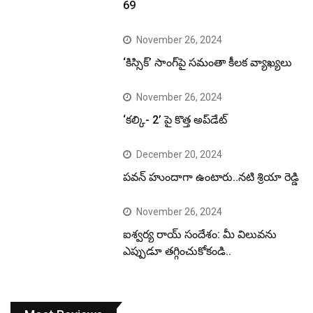
69
November 26, 2024
‘కిస్సిక్’ సాంగ్‌పై సమంతా కీలక వ్యాఖ్యలు
November 26, 2024
‘కల్కి- 2’ పై కొత్త అప్‌డేట్
December 20, 2024
పవన్ హుందాగా ఉంటారు..నటి శ్రియా రెడ్డి
November 26, 2024
ఐశ్వర్య రాయ్ సందేశం: మీ విలువను
ఎప్పుడూ తగ్గించుకోకండి..