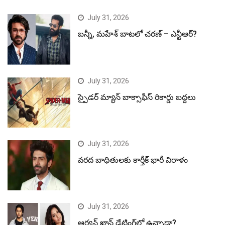
July 31, 2026
బన్నీ, మహేశ్ బాటలో చరణ్ – ఎన్టీఆర్?
July 31, 2026
స్పైడర్ మ్యాన్ బాక్సాఫీస్ రికార్డు బద్దలు
July 31, 2026
వరద బాధితులకు కార్తీక్ భారీ విరాళం
July 31, 2026
ఆర్యన్ ఖాన్ డేటింగ్‌లో ఉన్నాడా?