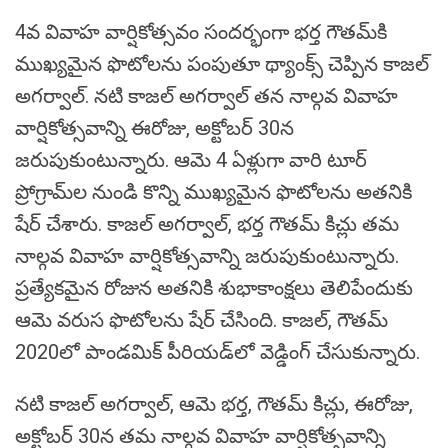
4వ వివాహ వార్షికోత్సవం సందర్భంగా భర్త గౌతమ్‌కి
ముఖ్యమైన ఫొటోలను పంపుతూ థ్యాంక్స్ చెప్పిన కాజల్
అగర్వాల్. నటి కాజల్ అగర్వాల్ తన నాల్గవ వివాహ
వార్షికోత్సవాన్ని ఈరోజు, అక్టోబర్ 30న
జరుపుకుంటున్నారు. ఆమె 4 ఏళ్లుగా వారి టూర్
ప్రోగ్రామ్‌ల నుండి కొన్ని ముఖ్యమైన ఫొటోలను అతనికి
షేర్ చేశారు. కాజల్ అగర్వాల్, భర్త గౌతమ్ కిచ్లు తమ
నాల్గవ వివాహ వార్షికోత్సవాన్ని జరుపుకుంటున్నారు.
ప్రత్యేకమైన రోజున అతనికి శుభాకాంక్షలు తెలిపేందుకు
ఆమె వరుస ఫొటోలను షేర్ చేసింది. కాజల్, గౌతమ్
2020లో పాండమిక్ పీరియడ్‌లో వెడ్డింగ్ చేసుకున్నారు.
నటి కాజల్ అగర్వాల్, ఆమె భర్త, గౌతమ్ కిచ్లు, ఈరోజు,
అక్టోబర్ 30న తమ నాల్గవ వివాహ వార్షికోత్సవాన్ని