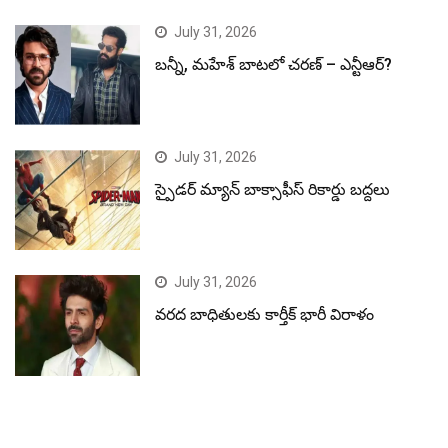
July 31, 2026
బన్నీ, మహేశ్ బాటలో చరణ్ – ఎన్టీఆర్?
July 31, 2026
స్పైడర్ మ్యాన్ బాక్సాఫీస్ రికార్డు బద్దలు
July 31, 2026
వరద బాధితులకు కార్తీక్ భారీ విరాళం