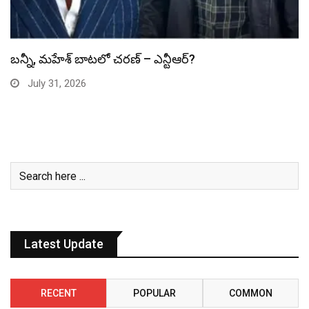
స్పైడర్ మ్యాన్ బాక్సాఫీస్ రికార్డు బద్దలు
July 31, 2026
Latest Update
RECENT
POPULAR
COMMON