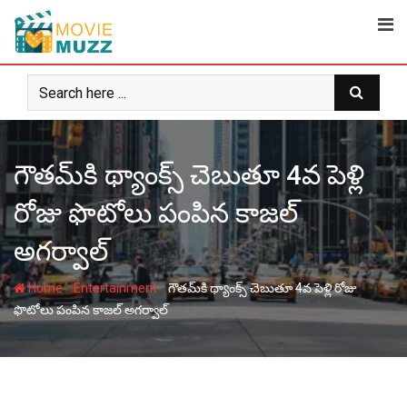
Skip
to
content
గౌతమ్‌కి థ్యాంక్స్ చెబుతూ 4వ పెళ్లి
రోజు ఫొటోలు పంపిన కాజల్
అగర్వాల్
-
-
Home
Entertainment
గౌతమ్‌కి థ్యాంక్స్ చెబుతూ 4వ పెళ్లి రోజు
ఫొటోలు పంపిన కాజల్ అగర్వాల్