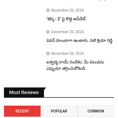
November 26, 2024
‘కల్కి- 2’ పై కొత్త అప్‌డేట్
December 20, 2024
పవన్ హుందాగా ఉంటారు..నటి శ్రియా రెడ్డి
November 26, 2024
ఐశ్వర్య రాయ్ సందేశం: మీ విలువను
ఎప్పుడూ తగ్గించుకోకండి..
Most Reviews
RECENT
POPULAR
COMMON