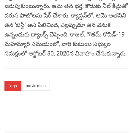
జరుపుకుంటున్నారు. ఆమె తన భర్త, కొడుకు నీల్ కిచ్లుతో
వరుస ఫొటోలను షేర్ చేశారు. క్యాప్షన్‌లో, ఆమె అతనిని
తన ‘బెస్టీ’ అని పిలిచింది, ఎల్లప్పుడూ తన వెనుక
ఉన్నందుకు థ్యాంక్స్ చెప్పింది. కాజల్, గౌతమ్ కోవిడ్-19
మహమ్మారి సమయంలో, వారి కుటుంబ సభ్యుల
సమక్షంలో అక్టోబర్ 30, 2020న వివాహం చేసుకున్నారు.
Tags:
movie muzz