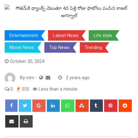
Entertainment
Latest News
Life style
Movie News
Top News
Trending
October 30, 2024
By
mm
-
2 years ago
0
355
Less than a minute
Google+
LinkedIn
Whatsapp
StumbleUpon
Tumblr
Pinterest
Red
Share
Print
via
Email