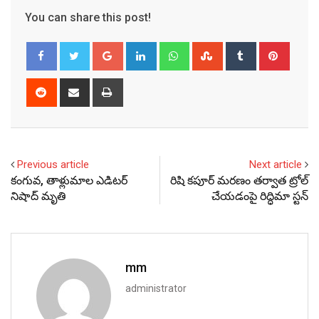
You can share this post!
Google+
LinkedIn
Whatsapp
StumbleUpon
Tumblr
Pinter
Reddit
Share
Print
via
Email
Previous article
Next article
కంగువ, తాళ్లుమాల ఎడిటర్
రిషి కపూర్ మరణం తర్వాత ట్రోల్
నిషాద్ మృతి
చేయడంపై రిద్ధిమా స్టన్
mm
administrator