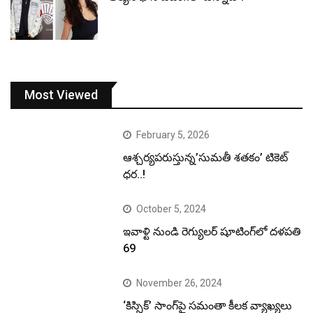
Most Viewed
February 5, 2026
ఆశ్చర్యపరుస్తున్న’సుమతీ శతకం’ టికెట్
ధర..!
October 5, 2024
ఇవాళ్టి నుండి రెగ్యులర్ షూటింగ్‌లో దళపతి
69
November 26, 2024
‘కిస్సిక్’ సాంగ్‌పై సమంతా కీలక వ్యాఖ్యలు