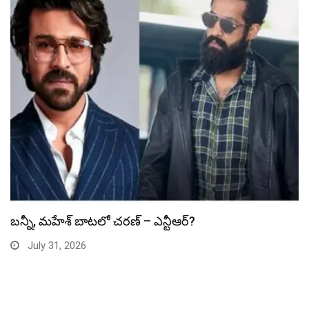
స్పైడర్ మ్యాన్ బాక్సాఫీస్ రికార్డు బద్దలు
July 31, 2026