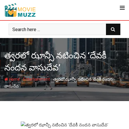
Skip
to
content
త్వరలో ఝాన్సీ నటించిన ‘దేవకీ
నందన వాసుదేవ’
-
-
Home
Entertainment
త్వరలో ఝాన్సీ నటించిన ‘దేవకీ నందన
వాసుదేవ’