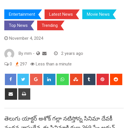
Entertainment
Latest News
Movie News
Top News
Trending
November 4, 2024
By
mm
-
2 years ago
0
297
Less than a minute
Google+
LinkedIn
Whatsapp
StumbleUpon
Tumblr
Pinterest
Red
Share
Print
via
Email
తెలుగు యాక్టర్ అశోక్‌ గల్లా నటిస్తోన్న సినిమా దేవకీ
నందన వాసుదేవ. ఈ సినిమాకి గుణ 369 ఫేం అర్జున్‌