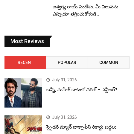
ఐశ్వర్య రాయ్ సందేశం: మీ విలువను
ఎప్పుడూ తగ్గించుకోకండి..
Most Reviews
RECENT
POPULAR
COMMON
July 31, 2026
బన్నీ, మహేశ్ బాటలో చరణ్ – ఎన్టీఆర్?
July 31, 2026
స్పైడర్ మ్యాన్ బాక్సాఫీస్ రికార్డు బద్దలు