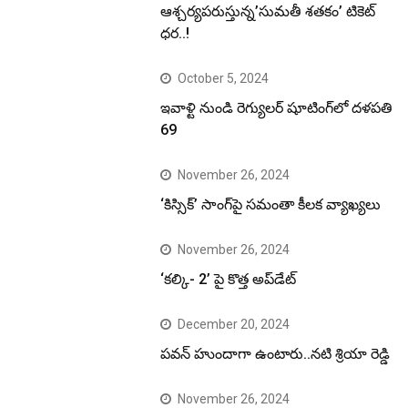
ఆశ్చర్యపరుస్తున్న’సుమతీ శతకం’ టికెట్
ధర..!
October 5, 2024
ఇవాళ్టి నుండి రెగ్యులర్ షూటింగ్‌లో దళపతి
69
November 26, 2024
‘కిస్సిక్’ సాంగ్‌పై సమంతా కీలక వ్యాఖ్యలు
November 26, 2024
‘కల్కి- 2’ పై కొత్త అప్‌డేట్
December 20, 2024
పవన్ హుందాగా ఉంటారు..నటి శ్రియా రెడ్డి
November 26, 2024