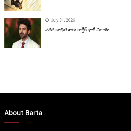
July 31, 2026
వరద బాధితులకు కార్తీక్ భారీ విరాళం
About Barta