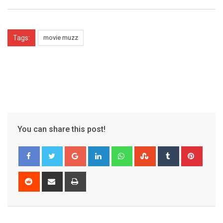
Tags:
movie muzz
You can share this post!
Google+
LinkedIn
Whatsapp
StumbleUpon
Tumblr
Pinter
Reddit
Share
Print
via
Email