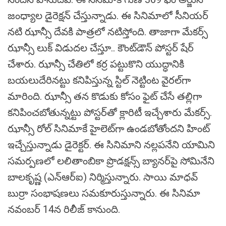
జంధ్యాల డైరెక్షన్ చేస్తున్నాడు. ఈ సినిమాలో సీనియర్
నటి ఝాన్సీ దేవకి పాత్రలో నటిస్తోంది. తాజాగా మేకర్స్‌
ఝాన్సీ లుక్ విడుదల చేస్తూ.. కౌంట్‌డౌన్‌ పోస్టర్‌ షేర్
చేశారు. ఝాన్సీ చేతిలో కర్ర పట్టుకొని యుద్ధానికి
బయలుదేరినట్టు కనిపిస్తున్న స్టిల్ నెట్టింట వైరల్‌గా
మారింది. ఝాన్సీ తన కొడుకు కోసం ఫైట్ చేసే తల్లిగా
కనిపించబోతున్నట్టు పోస్టర్‌తో క్లారిటీ ఇచ్చేశారు మేకర్స్‌.
ఝాన్సీ రోల్‌ సినిమాకే హైలెట్‌గా ఉండబోతోందని హింట్‌
ఇచ్చేస్తున్నాడు డైరెక్టర్‌. ఈ సినిమాని నల్లపనేని యామిని
సమర్పణలో లలితాంబికా ప్రొడక్షన్స్ బ్యానర్‌పై సోమినేని
బాలకృష్ణ (ఎన్‌ఆర్‌ఐ) నిర్మిస్తున్నారు. సాయి మాధవ్‌
బుర్రా సంభాషణలు సమకూరుస్తున్నారు. ఈ సినిమా
నవంబర్ 14న రిలీజ్ కానుంది.