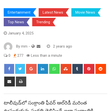
Entertainment
Latest News
Movie News
Top News
Trending
January 4, 2025
By
mm
-
2 years ago
0
277
Less than a minute
Google+
LinkedIn
Whatsapp
StumbleUpon
Tumblr
Pinterest
Red
Share
Print
via
Email
టాలీవుడ్‌లో సంక్రాంతి ఫీవర్ ఆల్‌రెడీ మరింత
ఊపందుకున్న సంగతి తెలిసిందే. ఇలా సంక్రాంతికి