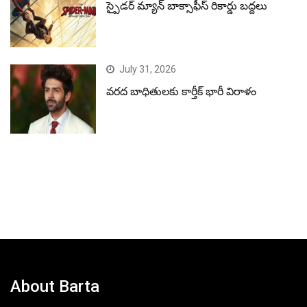
స్పైడర్ మ్యాన్ బాక్సాఫీస్ రికార్డు బద్దలు
July 31, 2026
వరద బాధితులకు కార్తీక్ భారీ విరాళం
About Barta