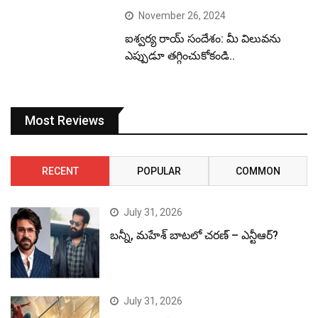
November 26, 2024
ఐశ్వర్య రాయ్ సందేశం: మీ విలువను
ఎప్పుడూ తగ్గించుకోకండి..
Most Reviews
RECENT
POPULAR
COMMON
July 31, 2026
బన్నీ, మహేశ్ బాటలో చరణ్ – ఎన్టీఆర్?
July 31, 2026