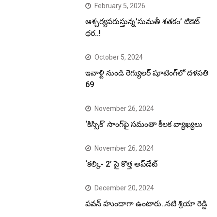
February 5, 2026
ఆశ్చర్యపరుస్తున్న’సుమతీ శతకం’ టికెట్
ధర..!
October 5, 2024
ఇవాళ్టి నుండి రెగ్యులర్ షూటింగ్‌లో దళపతి
69
November 26, 2024
‘కిస్సిక్’ సాంగ్‌పై సమంతా కీలక వ్యాఖ్యలు
November 26, 2024
‘కల్కి- 2’ పై కొత్త అప్‌డేట్
December 20, 2024
పవన్ హుందాగా ఉంటారు..నటి శ్రియా రెడ్డి