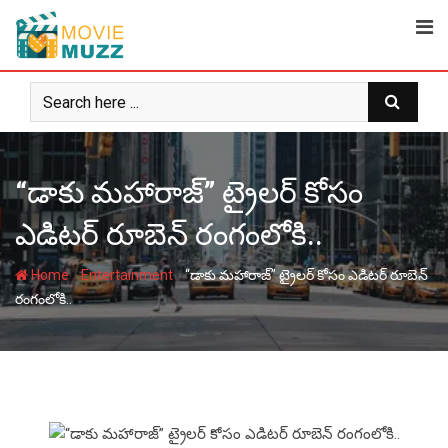
Skip
to
content
“డాకు మహారాజ్” ట్రైలర్ కోసం
ఎడిటర్ రూబెన్ రంగంలోకి..
-
-
Home
Entertainment
“డాకు మహారాజ్” ట్రైలర్ కోసం ఎడిటర్ రూబెన్
రంగంలోకి..