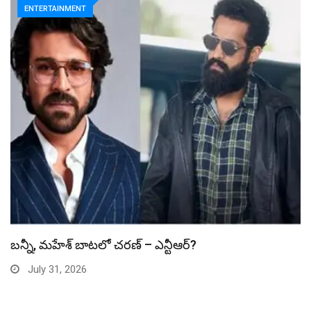
ENTERTAINMENT
స్పైడర్ మ్యాన్ బాక్సాఫీస్ రికార్డు బద్దలు
July 31, 2026