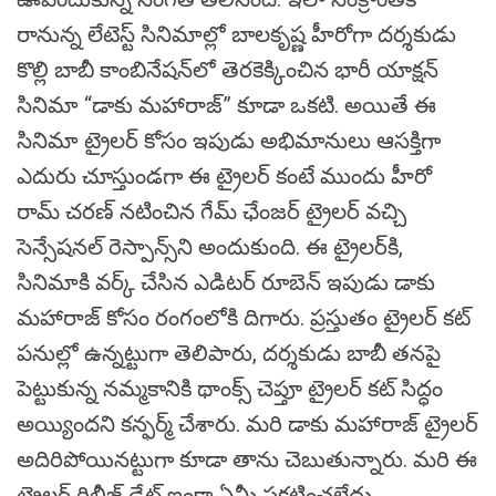
రానున్న లేటెస్ట్ సినిమాల్లో బాలకృష్ణ హీరోగా దర్శకుడు
కొల్లి బాబీ కాంబినేషన్‌లో తెరకెక్కించిన భారీ యాక్షన్
సినిమా “డాకు మహారాజ్” కూడా ఒకటి. అయితే ఈ
సినిమా ట్రైలర్ కోసం ఇపుడు అభిమానులు ఆసక్తిగా
ఎదురు చూస్తుండగా ఈ ట్రైలర్ కంటే ముందు హీరో
రామ్ చరణ్ నటించిన గేమ్ ఛేంజర్ ట్రైలర్ వచ్చి
సెన్సేషనల్ రెస్పాన్స్‌ని అందుకుంది. ఈ ట్రైలర్‌కి,
సినిమాకి వర్క్ చేసిన ఎడిటర్ రూబెన్ ఇపుడు డాకు
మహారాజ్ కోసం రంగంలోకి దిగారు. ప్రస్తుతం ట్రైలర్ కట్
పనుల్లో ఉన్నట్టుగా తెలిపారు, దర్శకుడు బాబీ తనపై
పెట్టుకున్న నమ్మకానికి థాంక్స్ చెప్తూ ట్రైలర్ కట్ సిద్ధం
అయ్యిందని కన్ఫర్మ్ చేశారు. మరి డాకు మహారాజ్ ట్రైలర్
అదిరిపోయినట్టుగా కూడా తాను చెబుతున్నారు. మరి ఈ
ట్రైలర్ రిలీజ్ డేట్ ఇంకా ఏమీ ప్రకటించలేదు.