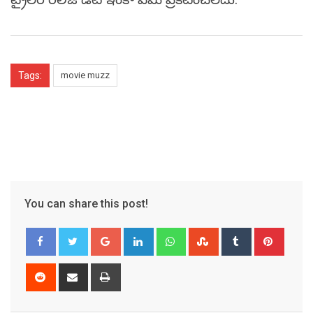
Tags:
movie muzz
You can share this post!
Google+
LinkedIn
Whatsapp
StumbleUpon
Tumblr
Pinter
Reddit
Share
Print
via
Email