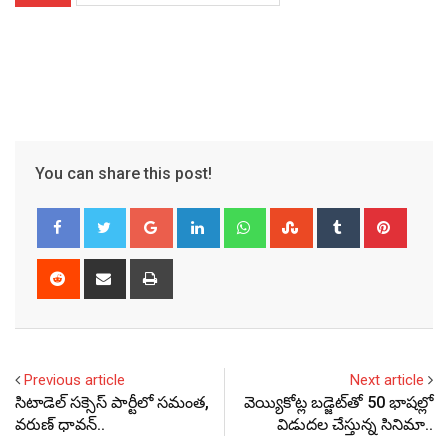
You can share this post!
Google+
LinkedIn
Whatsapp
StumbleUpon
Tumblr
Pinter
Reddit
Share
Print
via
Email
Previous article
Next article
సిటాడెల్ సక్సెస్ పార్టీలో సమంత,
వెయ్యికోట్ల బడ్జెట్‌తో 50 భాషల్లో
వరుణ్ ధావన్..
విడుదల చేస్తున్న సినిమా..