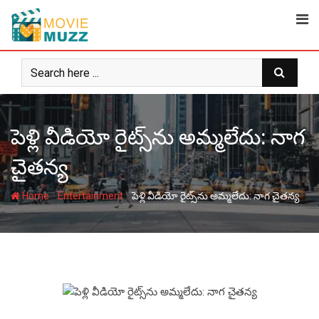
Skip
to
content
పెళ్లి వీడియో రైట్స్‌ను అమ్మలేదు: నాగ
చైతన్య
-
-
Home
Entertainment
పెళ్లి వీడియో రైట్స్‌ను అమ్మలేదు: నాగ చైతన్య