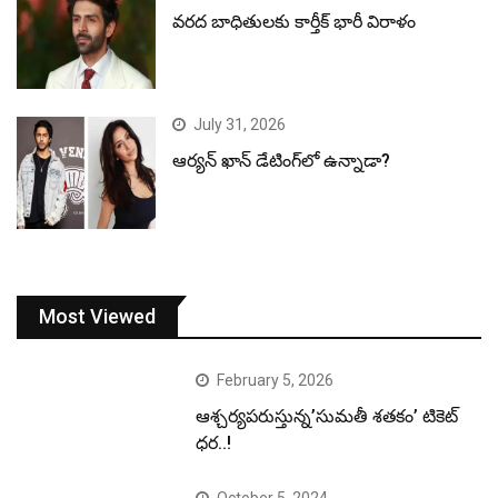
వరద బాధితులకు కార్తీక్ భారీ విరాళం
July 31, 2026
ఆర్యన్ ఖాన్ డేటింగ్‌లో ఉన్నాడా?
Most Viewed
February 5, 2026
ఆశ్చర్యపరుస్తున్న’సుమతీ శతకం’ టికెట్
ధర..!
October 5, 2024