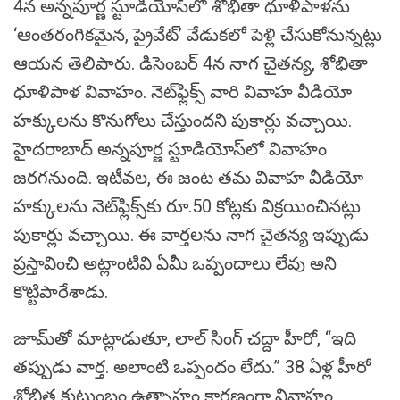
4న అన్నపూర్ణ స్టూడియోస్‌లో శోభితా ధూళిపాళను
‘ఆంతరంగికమైన, ప్రైవేట్’ వేడుకలో పెళ్లి చేసుకోనున్నట్లు
ఆయన తెలిపారు. డిసెంబర్ 4న నాగ చైతన్య, శోభితా
ధూళిపాళ వివాహం. నెట్‌ఫ్లిక్స్ వారి వివాహ వీడియో
హక్కులను కొనుగోలు చేస్తుందని పుకార్లు వచ్చాయి.
హైదరాబాద్ అన్నపూర్ణ స్టూడియోస్‌లో వివాహం
జరగనుంది. ఇటీవల, ఈ జంట తమ వివాహ వీడియో
హక్కులను నెట్‌ఫ్లిక్స్‌కు రూ.50 కోట్లకు విక్రయించినట్లు
పుకార్లు వచ్చాయి. ఈ వార్తలను నాగ చైతన్య ఇప్పుడు
ప్రస్తావించి అట్లాంటివి ఏమీ ఒప్పందాలు లేవు అని
కొట్టిపారేశాడు.
జూమ్‌తో మాట్లాడుతూ, లాల్ సింగ్ చద్దా హీరో, “ఇది
తప్పుడు వార్త. అలాంటి ఒప్పందం లేదు.” 38 ఏళ్ల హీరో
శోభిత కుటుంబం ఉత్సాహం కారణంగా వివాహం