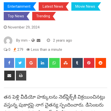
Entertainment
Latest News
Movie News
Top News
Trending
November 29, 2024
By
mm
-
2 years ago
0
279
Less than a minute
Google+
LinkedIn
Whatsapp
StumbleUpon
Tumblr
Pinterest
Red
Share
Print
via
Email
తన పెళ్లి వీడియో హక్కులను నెట్‌ఫ్లిక్స్‌కి విక్రయించినట్లు
వస్తున్న పుకార్లపై నాగ చైతన్య స్పందించారు. డిసెంబరు