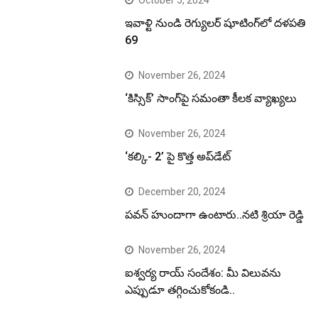
ఇవాళ్టి నుండి రెగ్యులర్ షూటింగ్‌లో దళపతి
69
November 26, 2024
‘కిస్సిక్’ సాంగ్‌పై సమంతా కీలక వ్యాఖ్యలు
November 26, 2024
‘కల్కి- 2’ పై కొత్త అప్‌డేట్
December 20, 2024
పవన్ హుందాగా ఉంటారు..నటి శ్రియా రెడ్డి
November 26, 2024
ఐశ్వర్య రాయ్ సందేశం: మీ విలువను
ఎప్పుడూ తగ్గించుకోకండి..