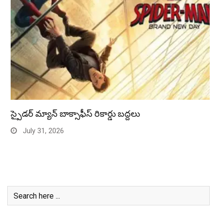
స్పైడర్ మ్యాన్ బాక్సాఫీస్ రికార్డు బద్దలు
July 31, 2026