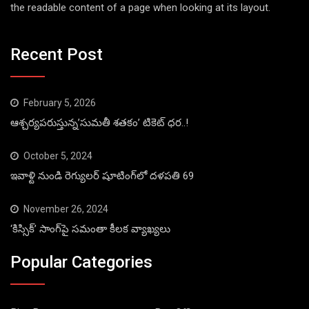
the readable content of a page when looking at its layout.
Recent Post
February 5, 2026
ఆశ్చర్యపరుస్తున్న’సుమతీ శతకం’ టికెట్ ధర..!
October 5, 2024
ఇవాళ్టి నుండి రెగ్యులర్ షూటింగ్‌లో దళపతి 69
November 26, 2024
‘కిస్సిక్’ సాంగ్‌పై సమంతా కీలక వ్యాఖ్యలు
Popular Categories