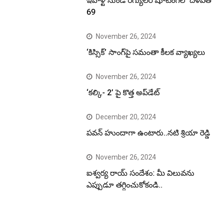
ఇవాళ్టి నుండి రెగ్యులర్ షూటింగ్‌లో దళపతి
69
November 26, 2024
‘కిస్సిక్’ సాంగ్‌పై సమంతా కీలక వ్యాఖ్యలు
November 26, 2024
‘కల్కి- 2’ పై కొత్త అప్‌డేట్
December 20, 2024
పవన్ హుందాగా ఉంటారు..నటి శ్రియా రెడ్డి
November 26, 2024
ఐశ్వర్య రాయ్ సందేశం: మీ విలువను
ఎప్పుడూ తగ్గించుకోకండి..