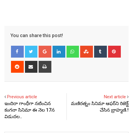
You can share this post!
Google+
LinkedIn
Whatsapp
StumbleUpon
Tumblr
Pinter
Reddit
Share
Print
via
Email
Previous article
Next article
ఇందిరా గాంధీగా నటించిన
మణిరత్నం సినిమా ఆఫర్‌ని రిజెక్ట్
కంగనా సినిమా ఈ నెల 17న
చేసిన బ్రాహ్మణి.!
విడుదల..