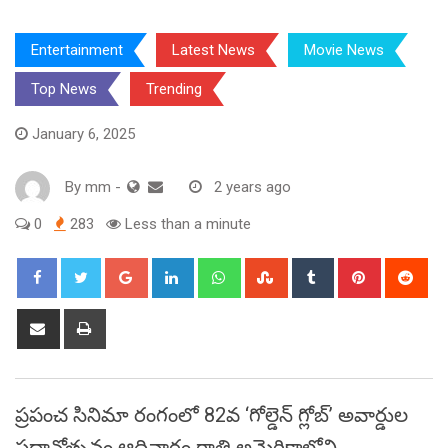
Entertainment
Latest News
Movie News
Top News
Trending
January 6, 2025
By
mm
-
2 years ago
0
283
Less than a minute
Google+
LinkedIn
Whatsapp
StumbleUpon
Tumblr
Pinterest
Red
Share
Print
via
Email
ప్రపంచ సినిమా రంగంలో 82వ ‘గోల్డెన్‌ గ్లోబ్‌’ అవార్డుల
ప్రదానోత్సవం ఆదివారం రాత్రి అమెరికాలోని