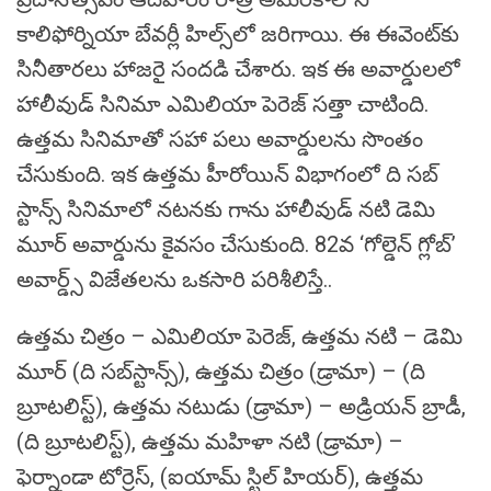
కాలిఫోర్నియా బేవర్లీ హిల్స్‌లో జ‌రిగాయి. ఈ ఈవెంట్‌కు
సినీతారలు హాజరై సందడి చేశారు. ఇక ఈ అవార్డుల‌లో
హాలీవుడ్ సినిమా ఎమిలియా పెరెజ్ స‌త్తా చాటింది.
ఉత్తమ సినిమాతో సహా పలు అవార్డులను సొంతం
చేసుకుంది. ఇక ఉత్త‌మ హీరోయిన్ విభాగంలో ది స‌బ్
స్టాన్స్ సినిమాలో న‌ట‌న‌కు గాను హాలీవుడ్ న‌టి డెమి
మూర్ అవార్డును కైవ‌సం చేసుకుంది. 82వ ‘గోల్డెన్‌ గ్లోబ్‌’
అవార్డ్స్ విజేత‌లను ఒక‌సారి పరిశీలిస్తే..
ఉత్తమ చిత్రం – ఎమిలియా పెరెజ్, ఉత్త‌మ న‌టి – డెమి
మూర్ (ది సబ్‌స్టాన్స్), ఉత్తమ చిత్రం (డ్రామా) – (ది
బ్రూటలిస్ట్), ఉత్తమ నటుడు (డ్రామా) – అడ్రియన్ బ్రాడీ,
(ది బ్రూటలిస్ట్), ఉత్తమ మహిళా నటి (డ్రామా) –
ఫెర్నాండా టోర్రెస్, (ఐయామ్ స్టిల్ హియ‌ర్), ఉత్తమ