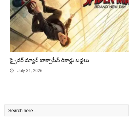
స్పైడర్ మ్యాన్ బాక్సాఫీస్ రికార్డు బద్దలు
July 31, 2026