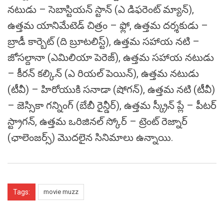
నటుడు – సెబాస్టియన్‌ స్టాన్‌ (ఎ డిఫరెంట్‌ మ్యాన్‌),
ఉత్తమ యానిమేటెడ్‌ చిత్రం – ఫ్లో, ఉత్తమ దర్శకుడు –
బ్రాడీ కార్బెట్‌ (ది బ్రూటలిస్ట్‌), ఉత్తమ సహాయ నటి –
జోసల్దానా (ఎమిలియా పెరెజ్‌), ఉత్తమ సహాయ నటుడు
– కీరన్‌ కల్కిన్‌ (ఎ రియల్‌ పెయిన్‌), ఉత్తమ నటుడు
(టీవీ) – హిరోయుకి సనాడా (షోగన్‌), ఉత్తమ నటి (టీవీ)
– జెస్సికా గన్నింగ్‌ (బేబీ రైన్డీర్‌), ఉత్తమ స్క్రీన్‌ ప్లే – పీటర్‌
స్ట్రాగన్‌, ఉత్తమ ఒరిజినల్‌ స్కోర్‌ – ట్రెంట్‌ రెజ్నార్‌
(ఛాలెంజర్స్‌) మొదలైన సినిమాలు ఉన్నాయి.
Tags:
movie muzz