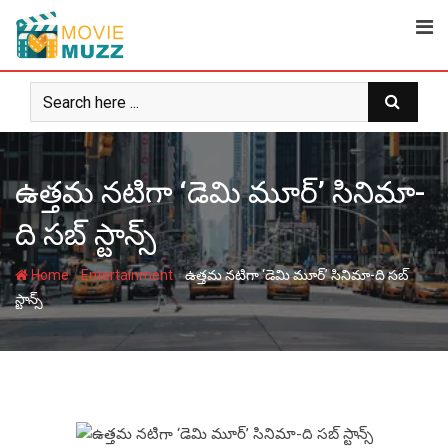
Skip
to
content
ఉత్త‌మ న‌టిగా ‘డెమి మూర్’ సినిమా-
ది స‌బ్ స్టాన్స్
-
-
Home
Entertainment
ఉత్త‌మ న‌టిగా ‘డెమి మూర్’ సినిమా-ది స‌బ్
స్టాన్స్