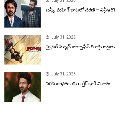
July 31, 2026
బన్నీ, మహేశ్ బాటలో చరణ్ – ఎన్టీఆర్?
July 31, 2026
స్పైడర్ మ్యాన్ బాక్సాఫీస్ రికార్డు బద్దలు
July 31, 2026
వరద బాధితులకు కార్తీక్ భారీ విరాళం