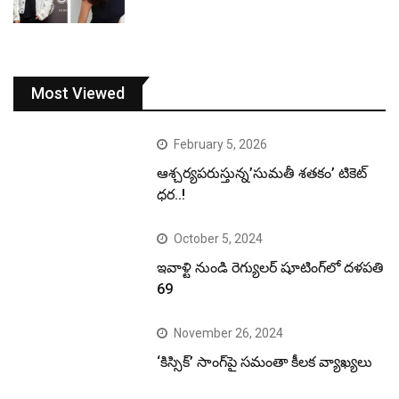
Most Viewed
February 5, 2026
ఆశ్చర్యపరుస్తున్న’సుమతీ శతకం’ టికెట్
ధర..!
October 5, 2024
ఇవాళ్టి నుండి రెగ్యులర్ షూటింగ్‌లో దళపతి
69
November 26, 2024
‘కిస్సిక్’ సాంగ్‌పై సమంతా కీలక వ్యాఖ్యలు