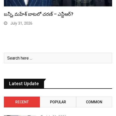
స్పైడర్ మ్యాన్ బాక్సాఫీస్ రికార్డు బద్దలు
July 31, 2026
Latest Update
RECENT
POPULAR
COMMON