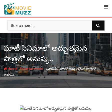
Skip
to
content
ఘాటీ సినిమాలో అద్భుతమైన
పాత్రలో అనుష్క..
-
-
Home
Entertainment
ఘాటీ సినిమాలో అద్భుతమైన పాత్రలో
అనుష్క..