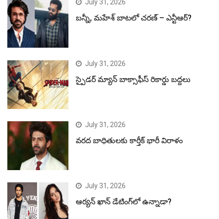
July 31, 2026
బన్నీ, మహేశ్ బాటలో చరణ్ – ఎన్టీఆర్?
July 31, 2026
స్పైడర్ మ్యాన్ బాక్సాఫీస్ రికార్డు బద్దలు
July 31, 2026
వరద బాధితులకు కార్తీక్ భారీ విరాళం
July 31, 2026
ఆర్యన్ ఖాన్ డేటింగ్‌లో ఉన్నాడా?