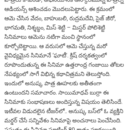
ఆడియన్స్‌ ఆశించడం మొదలుపెట్టారు. ఈ క్రమంలో
ఆమె చేసిన వేదం, బాహుబలి, రుద్రమదేవి, సైజ్‌ జీరో,
భాగమతి, నిశ్శబ్ధం, మిస్‌ శెట్టి – మిస్టర్‌ పోలిశెట్టి
సినిమాలు ఆమెను నటిగా మంచి స్థానంలో
కూర్చోబెట్టాయి. ఆ వరుసలో ఆమె చేస్తున్న మరో
వైవిధ్యమైన సినిమానే ‘ఘాటీ’. క్రిష్‌ దర్శకత్వంలో
రూపొందుతున్న ఈ సినిమా ఉత్తరాంధ్ర గంజాయి తోటల
నేపథ్యంలో సాగే విభిన్న కథాచిత్రమని తెలుస్తోంది.
ఇందులో అనుష్క పాత్ర ఊహలకు అతీతంగా
ఉంటుందని సమాచారం. సాయిమాధవ్‌ బుర్రా ఈ
సినిమాకు సంభాషణలు అందిస్తున్న విషయం తెలిసిందే.
ఇటీవల విడుదలైన టీజర్‌లో.. అనుష్క బస్‌లో ఓ వ్యక్తిని
మర్డర్‌ చేసే సన్నివేశం సినిమాపై అంచనాలు పెంచేసింది.
ప్రస్తుతం ఈ సినిమా షూటింగ్‌ 80 శాతం పూర్తయింది.