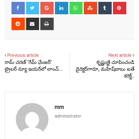
Google+
LinkedIn
Whatsapp
StumbleUpon
Tumblr
Pinter
Reddit
Share
Print
via
Email
Previous article
Next article
రామ్ చరణ్ ‘గేమ్ ఛేంజర్’
కృష్ణుణ్ణి చూపించండి
ట్రైలర్ న్యూ ఇయర్‌లో లాంచ్…
డైరెక్టర్‌గారూ, మహేష్‌బాబు ఐతే
కరెక్ట్..
mm
administrator