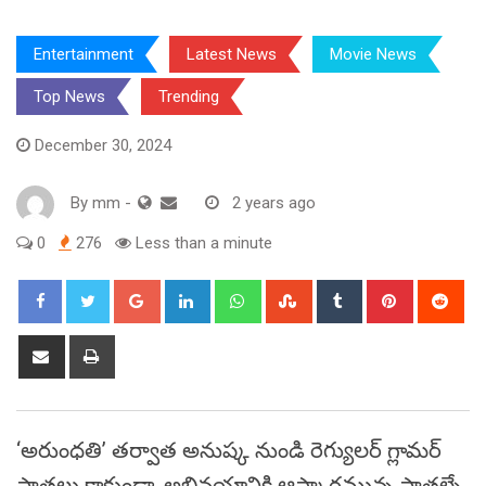
Entertainment
Latest News
Movie News
Top News
Trending
December 30, 2024
By
mm
-
2 years ago
0
276
Less than a minute
Google+
LinkedIn
Whatsapp
StumbleUpon
Tumblr
Pinterest
Red
Share
Print
via
Email
‘అరుంధతి’ తర్వాత అనుష్క నుండి రెగ్యులర్‌ గ్లామర్‌
పాత్రలు కాకుండా, అభినయానికి ఆస్కారమున్న పాత్రల్నే