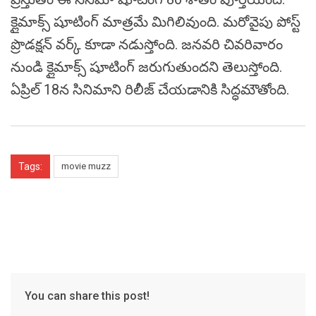
క్లైమాక్స్‌ షూటింగ్‌ మాత్రమే మిగిలివుంది. మరోవైపు పోస్ట్‌
ప్రొడక్షన్‌ వర్క్‌ కూడా నడుస్తోంది. జనవరి చివరివారం
నుండి క్లైమాక్స్‌ షూటింగ్ జరుగుతుందని తెలుస్తోంది.
ఏప్రిల్‌ 18న సినిమాని రిలీజ్‌ చేయడానికి సిద్ధమౌతోంది.
Tags:
movie muzz
You can share this post!