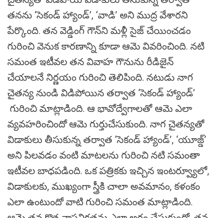
తనను ‘సెకండ్ హ్యాండ్’, ‘వాడి’ అని ముద్ర వేశారని
పేర్కొంది. తన వెడ్డింగ్ గౌన్‌ని మళ్లీ సైజ్ చేయించడం
గురించి వెనుక కారణాన్ని కూడా ఆమె వివరించింది. నటి
సమంత ఇటీవల తన వివాహ గౌనును రీడిజైన్
చేయాలనే నిర్ణయం గురించి తెలిపింది. నటుడు నాగ
చైతన్య నుండి విడిపోయిన తర్వాత ‘సెకండ్ హ్యాండ్’
గురించి మాట్లాడింది. ఆ భావోద్వేగాలతో ఆమె ఎలా
వ్యవహరించిందో ఆమె గుర్తుచేసుకుంది. నాగ చైతన్యతో
విడాకులు తీసుకున్న తర్వాత ‘సెకండ్ హ్యాండ్’, ‘యూజ్డ్’
అని పిలవడం వంటి మాటలను గురించి నటి సమంతా
ఇటీవల బాధపడింది. ఒక పత్రికకు ఇచ్చిన ఇంటర్వ్యూలో,
విడాకులకు, ముఖ్యంగా స్త్రీకి చాలా అవమానం, కళంకం
ఎలా ఉంటుందో వాటి గురించి సమంత మాట్లాడింది.
ఆమె తన కొత్త వాస్తవికతను ఎలా అర్థం చేసుకుందో, తన