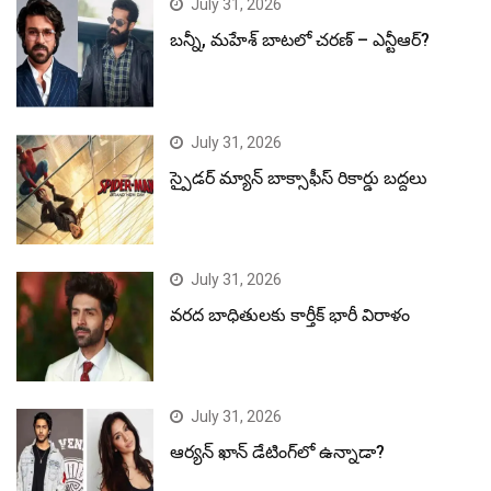
July 31, 2026
బన్నీ, మహేశ్ బాటలో చరణ్ – ఎన్టీఆర్?
July 31, 2026
స్పైడర్ మ్యాన్ బాక్సాఫీస్ రికార్డు బద్దలు
July 31, 2026
వరద బాధితులకు కార్తీక్ భారీ విరాళం
July 31, 2026
ఆర్యన్ ఖాన్ డేటింగ్‌లో ఉన్నాడా?