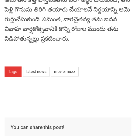
పెళ్లి గౌనును తిరిగి తయారు చేయాలనే నిర్ణయాన్ని ఆమె
గుర్తుచేసుకుంది. సమంత, నాగచైతన్య తమ ఐదవ
వివాహ వార్షికోత్సవానికి కొన్ని రోజుల ముందు తను
విడిపోతున్నట్లు ప్రకటించారు.
Tags:
latest news
movie muzz
You can share this post!