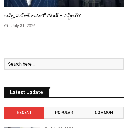
స్పైడర్ మ్యాన్ బాక్సాఫీస్ రికార్డు బద్దలు
July 31, 2026
Latest Update
RECENT
POPULAR
COMMON