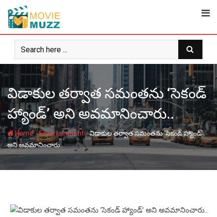
Skip
to
content
విడాకుల తర్వాత సమంతను ‘సెకండ్
హ్యాండ్’ అని అవమానించారు..
-
-
Home
Entertainment
విడాకుల తర్వాత సమంతను ‘సెకండ్ హ్యాండ్’
అని అవమానించారు..