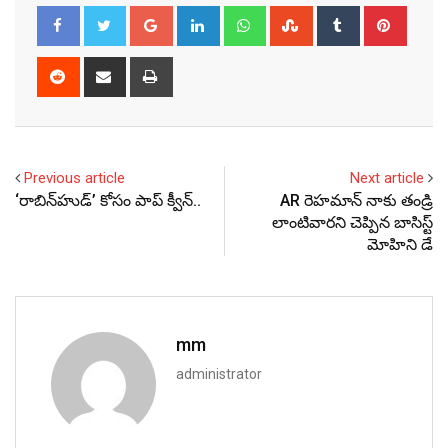
Google+
LinkedIn
Whatsapp
StumbleUpon
Tumblr
Pinter
Reddit
Share
Print
via
Email
Previous article
Next article
‘రాబిన్‌హుడ్’ కోసం పాప్ క్వీన్..
AR రెహమాన్‌ నాకు తండ్రి
లాంటివారని చెప్పిన బాసిస్ట్
మోహిని డే
mm
administrator