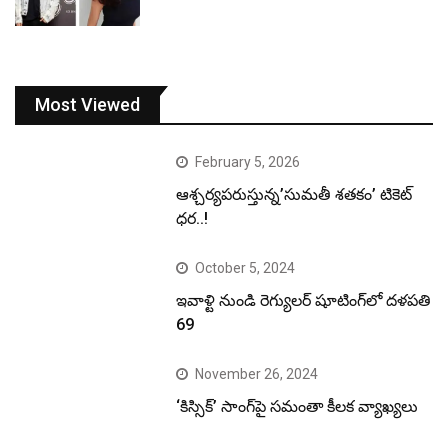
Most Viewed
February 5, 2026
ఆశ్చర్యపరుస్తున్న’సుమతీ శతకం’ టికెట్
ధర..!
October 5, 2024
ఇవాళ్టి నుండి రెగ్యులర్ షూటింగ్‌లో దళపతి
69
November 26, 2024
‘కిస్సిక్’ సాంగ్‌పై సమంతా కీలక వ్యాఖ్యలు