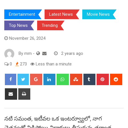
Entertainment
Latest News
Movie News
Top News
Trending
November 26, 2024
By
mm
-
2 years ago
0
273
Less than a minute
Google+
LinkedIn
Whatsapp
StumbleUpon
Tumblr
Pinterest
Red
Share
Print
via
Email
నటి సమంత, ఇటీవల ఒక ఇంటర్వ్యూలో, నాగ
చైతన్యతో విడిపోయి విడాకులు తీసుకున్న తర్వాత