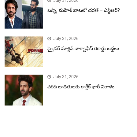
July 31, 2026
బన్నీ, మహేశ్ బాటలో చరణ్ – ఎన్టీఆర్?
July 31, 2026
స్పైడర్ మ్యాన్ బాక్సాఫీస్ రికార్డు బద్దలు
July 31, 2026
వరద బాధితులకు కార్తీక్ భారీ విరాళం