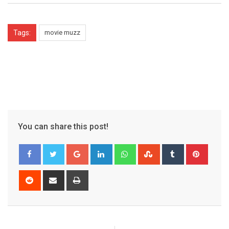
Tags:
movie muzz
You can share this post!
Google+
LinkedIn
Whatsapp
StumbleUpon
Tumblr
Pinter
Reddit
Share
Print
via
Email