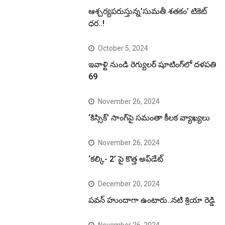
ఆశ్చర్యపరుస్తున్న’సుమతీ శతకం’ టికెట్
ధర..!
October 5, 2024
ఇవాళ్టి నుండి రెగ్యులర్ షూటింగ్‌లో దళపతి
69
November 26, 2024
‘కిస్సిక్’ సాంగ్‌పై సమంతా కీలక వ్యాఖ్యలు
November 26, 2024
‘కల్కి- 2’ పై కొత్త అప్‌డేట్
December 20, 2024
పవన్ హుందాగా ఉంటారు..నటి శ్రియా రెడ్డి
November 26, 2024