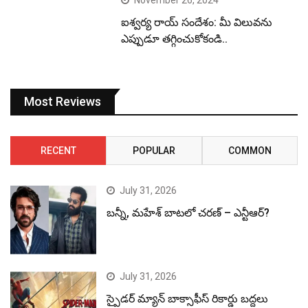
ఐశ్వర్య రాయ్ సందేశం: మీ విలువను
ఎప్పుడూ తగ్గించుకోకండి..
Most Reviews
RECENT
POPULAR
COMMON
July 31, 2026
బన్నీ, మహేశ్ బాటలో చరణ్ – ఎన్టీఆర్?
July 31, 2026
స్పైడర్ మ్యాన్ బాక్సాఫీస్ రికార్డు బద్దలు