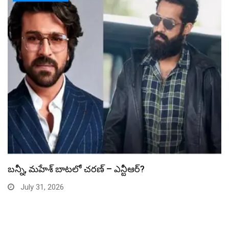
స్పైడర్ మ్యాన్ బాక్సాఫీస్ రికార్డు బద్దలు
July 31, 2026