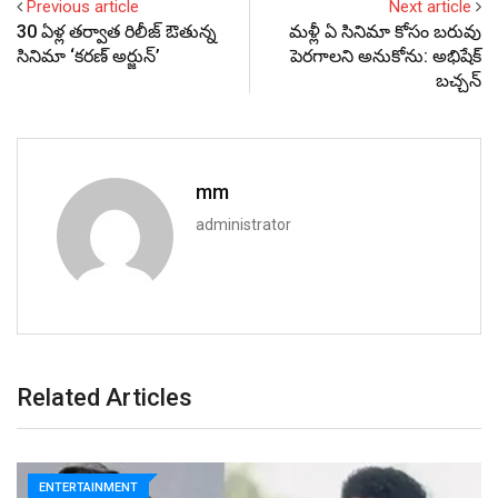
Previous article
Next article
30 ఏళ్ల త‌ర్వాత రిలీజ్ ఔతున్న
మళ్లీ ఏ సినిమా కోసం బరువు
సినిమా ‘క‌ర‌ణ్ అర్జున్’
పెరగాలని అనుకోను: అభిషేక్
బచ్చన్
mm
administrator
Related Articles
ENTERTAINMENT