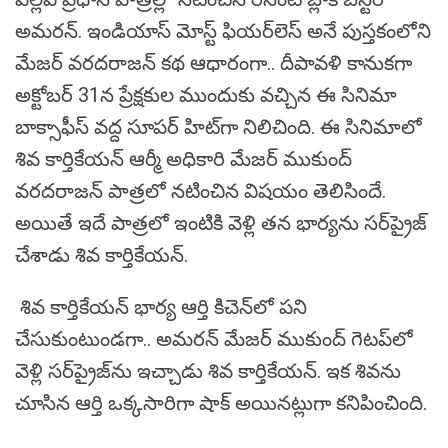
అమ‌రన్. ఇండియాస్‌ మోస్ట్ ఫియ‌ర్‌లెస్ అనే పుస్తకంలోని
మేజర్‌ వరదరాజన్‌ కథ ఆధారంగా.. దీపావ‌ళి కానుక‌గా
అక్టోబ‌ర్ 31న ప్రేక్ష‌కుల ముందుకు వ‌చ్చిన ఈ సినిమా
బాక్సాఫీస్ వ‌ద్ద సూప‌ర్ హిట్‌గా నిలిచింది. ఈ సినిమాలో
శివ కార్తికేయన్‌ ఆర్మీ అధికారి మేజర్‌ ముకుంద్‌
వరదరాజన్ పాత్ర‌లో న‌టించిన విష‌యం తెలిసిందే.
అయితే ఇదే పాత్ర‌లో ఇంటికి వెళ్లి త‌న భార్య‌ను స‌ర్‌ప్రైజ్‌
చేశాడు శివ కార్తికేయ‌న్.
శివ కార్తికేయ‌న్ భార్య ఆర్తి కిచెన్‌లో ప‌ని
చేసుకుంటుండ‌గా.. అమ‌ర‌న్‌ మేజ‌ర్ ముకుంద్ గెట‌ప్‌లో
వెళ్లి స‌ర్‌ప్రైజ్‌ను ఇచ్చాడు శివ కార్తికేయ‌న్. ఇక శివ‌ను
చూసిన ఆర్తి ఒక్క‌సారిగా షాక్ అయినట్లుగా కనిపించింది.