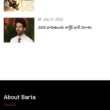
July 31, 2026
వరద బాధితులకు కార్తీక్ భారీ విరాళం
About Barta