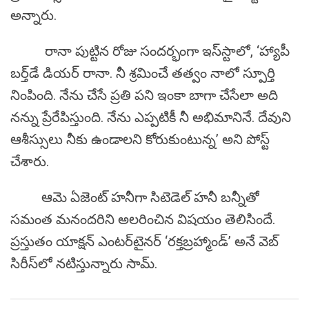
అన్నారు.
రానా పుట్టిన రోజు సందర్భంగా ఇస్‌స్టాలో, ‘హ్యాపీ
బర్త్‌డే డియర్ రానా. నీ శ్రమించే తత్వం నాలో స్పూర్తి
నింపింది. నేను చేసే ప్రతి పని ఇంకా బాగా చేసేలా అది
నన్ను ప్రేరేపిస్తుంది. నేను ఎప్పటికీ నీ అభిమానినే. దేవుని
ఆశీస్సులు నీకు ఉండాలని కోరుకుంటున్న’ అని పోస్ట్
చేశారు.
ఆమె ఏజెంట్ హనీగా సిటెడెల్ హనీ బన్నీతో
సమంత మనందరిని అలరించిన విషయం తెలిసిందే.
ప్రస్తుతం యాక్షన్ ఎంటర్‌టైనర్ ‘రక్తబ్రహ్మాండ్’ అనే వెబ్
సిరీస్‌లో నటిస్తున్నారు సామ్.