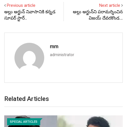
Previous article
Next article
అల్లు అర్జున్‌ నివాసానికి కన్నడ
అల్లు అర్జున్‌ని పరామర్శించిన
సూపర్ స్టార్..
విజయ్ దేవరకొండ…
mm
administrator
Related Articles
SPECIAL ARTICLES