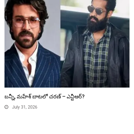
స్పైడర్ మ్యాన్ బాక్సాఫీస్ రికార్డు బద్దలు
July 31, 2026