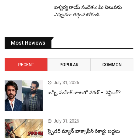
ఐశ్వర్య రాయ్ సందేశం: మీ విలువను
ఎప్పుడూ తగ్గించుకోకండి..
Most Reviews
RECENT
POPULAR
COMMON
July 31, 2026
బన్నీ, మహేశ్ బాటలో చరణ్ – ఎన్టీఆర్?
July 31, 2026
స్పైడర్ మ్యాన్ బాక్సాఫీస్ రికార్డు బద్దలు