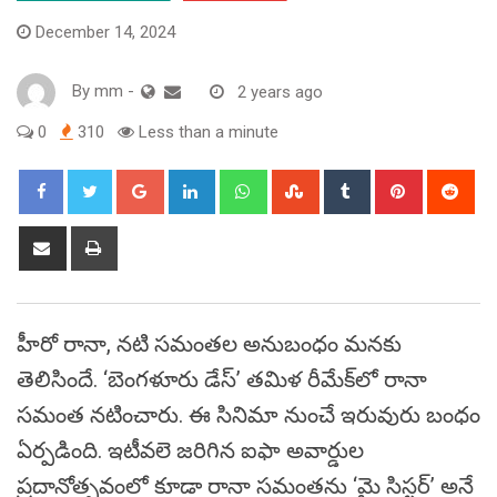
December 14, 2024
By
mm
-
2 years ago
0
310
Less than a minute
Google+
LinkedIn
Whatsapp
StumbleUpon
Tumblr
Pinterest
Red
Share
Print
via
Email
హీరో రానా, నటి సమంతల అనుబంధం మనకు
తెలిసిందే. ‘బెంగళూరు డేస్’ తమిళ రీమేక్‌లో రానా
సమంత నటించారు. ఈ సినిమా నుంచే ఇరువురు బంధం
ఏర్పడింది. ఇటీవలె జరిగిన ఐఫా అవార్డుల
ప్రదానోత్సవంలో కూడా రానా సమంతను ‘మై సిస్టర్’ అనే