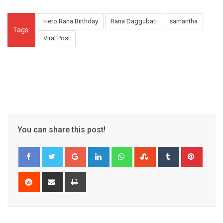
Hero Rana Birthday
Rana Daggubati
samantha
Tags:
Viral Post
You can share this post!
Google+
LinkedIn
Whatsapp
StumbleUpon
Tumblr
Pinter
Reddit
Share
Print
via
Email