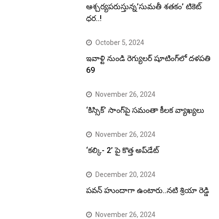
ఆశ్చర్యపరుస్తున్న’సుమతీ శతకం’ టికెట్
ధర..!
October 5, 2024
ఇవాళ్టి నుండి రెగ్యులర్ షూటింగ్‌లో దళపతి
69
November 26, 2024
‘కిస్సిక్’ సాంగ్‌పై సమంతా కీలక వ్యాఖ్యలు
November 26, 2024
‘కల్కి- 2’ పై కొత్త అప్‌డేట్
December 20, 2024
పవన్ హుందాగా ఉంటారు..నటి శ్రియా రెడ్డి
November 26, 2024