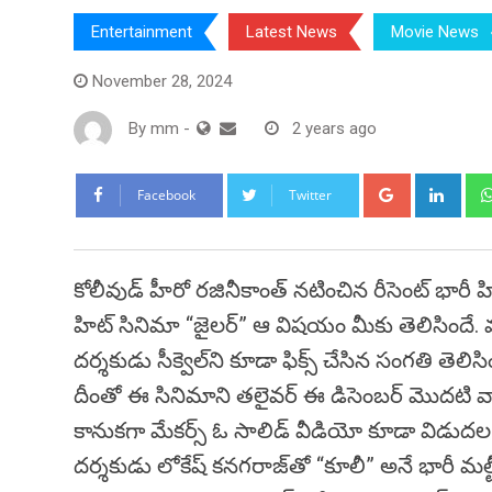
Entertainment
Latest News
Movie News
November 28, 2024
By
mm
-
2 years ago
Google+
Link
Facebook
Twitter
కోలీవుడ్ హీరో రజినీకాంత్ నటించిన రీసెంట్ భారీ హి
హిట్ సినిమా “జైలర్” ఆ విషయం మీకు తెలిసిందే. మర
దర్శకుడు సీక్వెల్‌ని కూడా ఫిక్స్ చేసిన సంగతి తెలిస
దీంతో ఈ సినిమాని తలైవర్ ఈ డిసెంబర్ మొదటి వారంల
కానుకగా మేకర్స్ ఓ సాలిడ్ వీడియో కూడా విడుదల చేసి
దర్శకుడు లోకేష్ కనగరాజ్‌తో “కూలీ” అనే భారీ మల్టీస