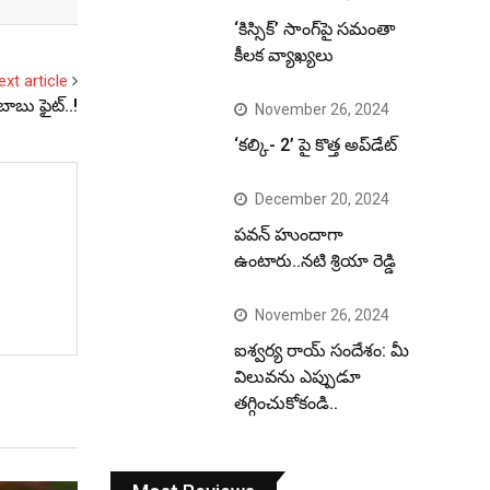
‘కిస్సిక్’ సాంగ్‌పై సమంతా
కీలక వ్యాఖ్యలు
ext article
బాబు ఫైట్‌..!
November 26, 2024
‘కల్కి- 2’ పై కొత్త అప్‌డేట్
December 20, 2024
పవన్ హుందాగా
ఉంటారు..నటి శ్రియా రెడ్డి
November 26, 2024
ఐశ్వర్య రాయ్ సందేశం: మీ
విలువను ఎప్పుడూ
తగ్గించుకోకండి..