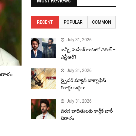
Most Reviews
RECENT
POPULAR
COMMON
July 31, 2026
బన్నీ, మహేశ్ బాటలో చరణ్ –
ఎన్టీఆర్?
July 31, 2026
విరాళం
స్పైడర్ మ్యాన్ బాక్సాఫీస్
రికార్డు బద్దలు
July 31, 2026
వరద బాధితులకు కార్తీక్ భారీ
విరాళం