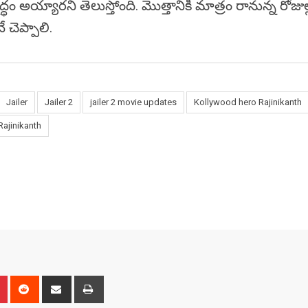
ధం అయ్యారని తెలుస్తోంది. మొత్తానికి మాత్రం రానున్న రోజుల్
ే చెప్పాలి.
Jailer
Jailer 2
jailer 2 movie updates
Kollywood hero Rajinikanth
Rajinikanth
n
r
Pinterest
Reddit
Share
Print
via