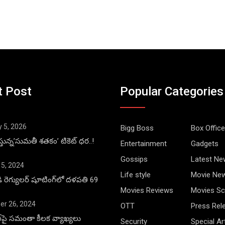
t Post
Popular Categories
y 5, 2026
Bigg Boss
Box Office
్తున్న’సుమతీ శతకం’ టికెట్ ధర..!
Entertainment
Gadgets
Gossips
Latest Ne
 5, 2024
Life style
Movie Ne
డి రెగ్యులర్ షూటింగ్‌లో దళపతి 69
Movies Reviews
Movies Sc
r 26, 2024
OTT
Press Rel
ాంగ్‌పై సమంతా కీలక వ్యాఖ్యలు
Security
Special Ar