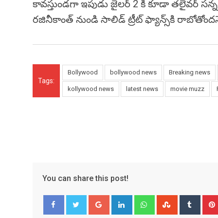
కావస్తుండగా ఇపుడు జైలర్ 2 కి కూడా తలైవర్ సన్నద్
రజినీకాంత్ నుండి సాలిడ్ ట్రీట్ ఫ్యాన్స్‌కి రాబోతోందన
Bollywood
bollywood news
Breaking news
Tags:
kollywood news
latest news
movie muzz
You can share this post!
Google+
LinkedIn
Whatsapp
StumbleUpo
Tumbl