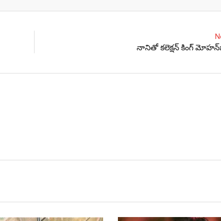
Email
N
నానితో కలెక్షన్‌ కింగ్‌ మోహన్‌