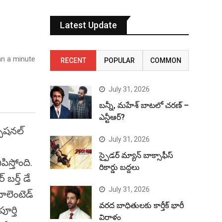
Latest Update
n a minute
RECENT
POPULAR
COMMON
July 31, 2026
బన్నీ, మహేశ్ బాటలో చరణ్ –
ఎన్టీఆర్?
్సేషనల్
July 31, 2026
స్పైడర్ మ్యాన్ బాక్సాఫీస్
ిస్తోంది.
రికార్డు బద్దలు
బర్త్ డే
July 31, 2026
టాలెంటెడ్
వరద బాధితులకు కార్తీక్ భారీ
ూర్తి
విరాళం