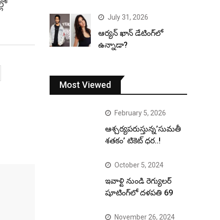
లో
July 31, 2026
ఆర్యన్ ఖాన్ డేటింగ్‌లో
ఉన్నాడా?
Most Viewed
February 5, 2026
ఆశ్చర్యపరుస్తున్న’సుమతీ
శతకం’ టికెట్ ధర..!
October 5, 2024
ఇవాళ్టి నుండి రెగ్యులర్
షూటింగ్‌లో దళపతి 69
November 26, 2024