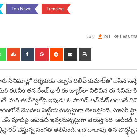
Top News
Trending
0
291
Less tha
edIn
Whatsapp
StumbleUpon
Tumblr
Pinterest
Reddit
Share
Print
via
Email
ట్ సినిమాల్లో దర్శకుడు నెల్సన్ దిలీప్ కుమార్‌తో చేసిన సెన
ి రజినీకి తన రేంజ్ భారీ కం బ్యాక్‌లా నిలిచిన ఈ సినిమాకి
ిందే. మరి ఈ సీక్వెల్‌పై ఇపుడు ఓ సాలిడ్ అప్‌డేట్ అయితే వినిప
ోనే మొదలు పెట్టేయనున్నట్టుగా తెలుస్తోంది. సూపర్ స్టార్ 
 షూట్‌పై అప్‌డేట్ ఇవ్వనున్నట్టుగా తెలుస్తోంది. ఆల్‌రెడీ 
్టారర్ చేస్తున్న సంగతి తెలిసిందే. ఇది దాదాపు తన పోర్షన్స్ ప