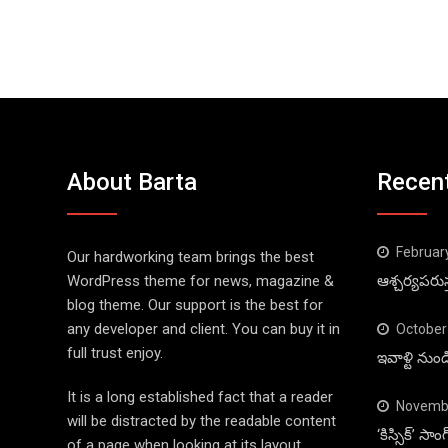
About Barta
Recen
Februar
Our hardworking team brings the best
WordPress theme for news, magazine &
ఆశ్చర్యపరుస
blog theme. Our support is the best for
any developer and client. You can buy it in
October
full trust enjoy.
ఇవాళ్టి నుం
It is a long established fact that a reader
Novembe
will be distracted by the readable content
‘కిస్సిక్’ స
of a page when looking at its layout.