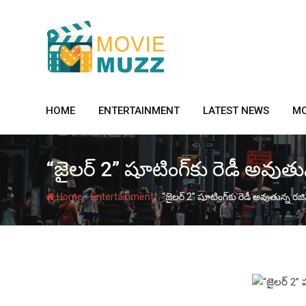
Skip
to
content
HOME
ENTERTAINMENT
LATEST NEWS
MO
“జైలర్ 2” షూటింగ్‌కు రెడీ అవుతున
-
-
Home
Entertainment
“జైలర్ 2” షూటింగ్‌కు రెడీ అవుతున్న రజి