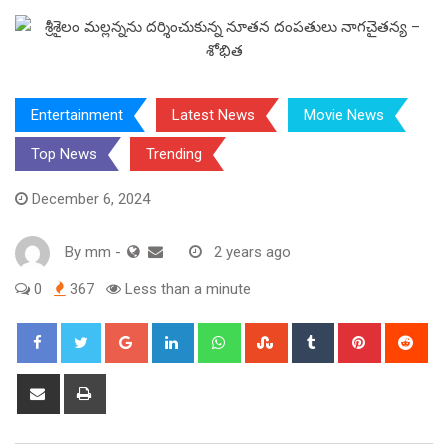
Entertainment
Latest News
Movie News
Top News
Trending
December 6, 2024
By
mm
-
2 years ago
0
367
Less than a minute
Google+
LinkedIn
Whatsapp
StumbleUpon
Tumblr
Pinterest
Red
Share
Print
via
Email