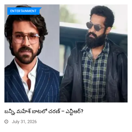
ENTERTAINMENT
స్పైడర్ మ్యాన్ బాక్సాఫీస్ రికార్డు బద్దలు
July 31, 2026