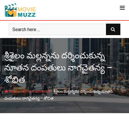
Skip
to
content
శ్రీశైలం మల్లన్నను దర్శించుకున్న
నూతన దంపతులు నాగచైతన్య –
శోభిత
-
-
Home
Entertainment
శ్రీశైలం మల్లన్నను దర్శించుకున్న నూతన
దంపతులు నాగచైతన్య – శోభిత