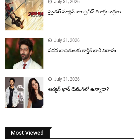
July 31, 2026
స్పైడర్ మ్యాన్ బాక్సాఫీస్ రికార్డు బద్దలు
July 31, 2026
వరద బాధితులకు కార్తీక్ భారీ విరాళం
July 31, 2026
ఆర్యన్ ఖాన్ డేటింగ్‌లో ఉన్నాడా?
Most Viewed