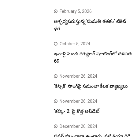
February 5, 2026
ఆశ్చర్యపరుస్తున్న’సుమతీ శతకం’ టికెట్
ధర..!
October 5, 2024
ఇవాళ్టి నుండి రెగ్యులర్ షూటింగ్‌లో దళపతి
69
November 26, 2024
‘కిస్సిక్’ సాంగ్‌పై సమంతా కీలక వ్యాఖ్యలు
November 26, 2024
‘కల్కి- 2’ పై కొత్త అప్‌డేట్
December 20, 2024
పవన్ హుందాగా ఉంటారు..నటి శ్రియా రెడ్డి