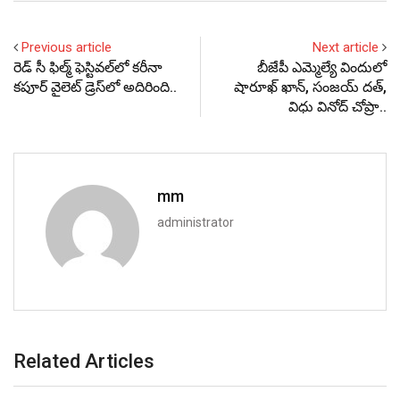
Previous article
Next article
రెడ్ సీ ఫిల్మ్ ఫెస్టివల్‌లో కరీనా
బీజేపీ ఎమ్మెల్యే విందులో
కపూర్ వైలెట్‌ డ్రెస్‌లో అదిరింది..
షారూఖ్ ఖాన్, సంజయ్ దత్,
విధు వినోద్ చోప్రా..
mm
administrator
Related Articles