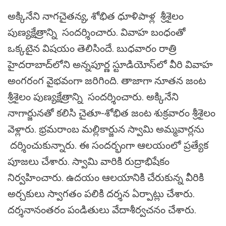
అక్కినేని నాగచైతన్య, శోభిత ధూళిపాళ్ల శ్రీశైలం
పుణ్యక్షేత్రాన్ని సందర్శించారు. వివాహ బంధంతో
ఒక్కటైన విషయం తెలిసిందే. బుధవారం రాత్రి
హైదరాబాద్‌లోని అన్నపూర్ణ స్టూడియోస్‌లో వీరి వివాహ
అంగరంగ వైభవంగా జరిగింది. తాజాగా నూతన జంట
శ్రీశైలం పుణ్యక్షేత్రాన్ని సందర్శించారు. అక్కినేని
నాగార్జునతో కలిసి చైతూ-శోభిత జంట శుక్రవారం శ్రీశైలం
వెళ్లారు. భ్రమరాంబ మల్లికార్జున స్వామి అమ్మవార్లను
దర్శించుకున్నారు. ఈ సందర్భంగా ఆలయంలో ప్రత్యేక
పూజలు చేశారు. స్వామి వారికి రుద్రాభిషేకం
నిర్వహించారు. ఉదయం ఆలయానికి చేరుకున్న వీరికి
అర్చకులు స్వాగతం పలికి దర్శన ఏర్పాట్లు చేశారు.
దర్శనానంతరం పండితులు వేదాశీర్వచనం చేశారు.