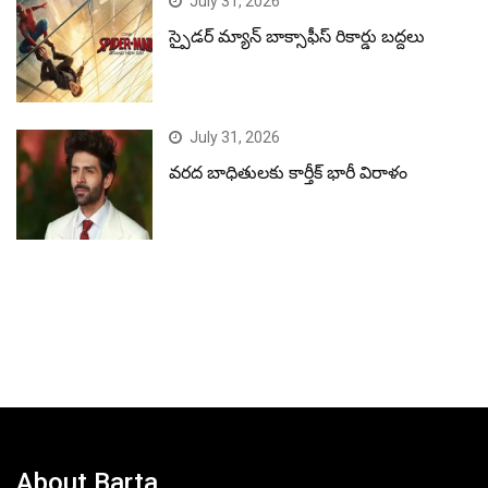
July 31, 2026
స్పైడర్ మ్యాన్ బాక్సాఫీస్ రికార్డు బద్దలు
July 31, 2026
వరద బాధితులకు కార్తీక్ భారీ విరాళం
About Barta