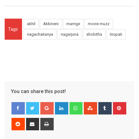
akhil
Akkineni
marrige
movie muzz
Tags:
nagachaitanya
nagarjuna
shobitha
tirupati
You can share this post!
Google+
LinkedIn
Whatsapp
StumbleUpon
Tumblr
Pinter
Reddit
Share
Print
via
Email