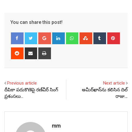
You can share this post!
Google+
LinkedIn
Whatsapp
StumbleUpon
Tumblr
Pinter
Reddit
Share
Print
via
Email
Previous article
Next article
దీపికా పదుకొణెపై రణ్‌వీర్ సింగ్
అమీర్‌ఖాన్‌ను కలిసిన దిల్‌
ప్రశంసలు..
రాజు…
mm