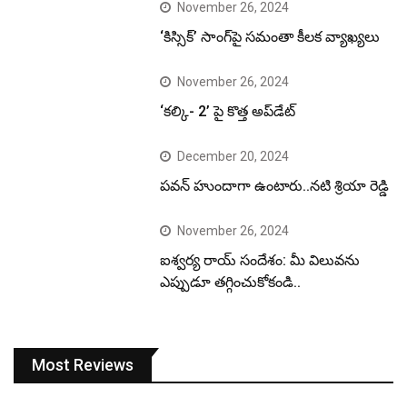
November 26, 2024
‘కిస్సిక్’ సాంగ్‌పై సమంతా కీలక వ్యాఖ్యలు
November 26, 2024
‘కల్కి- 2’ పై కొత్త అప్‌డేట్
December 20, 2024
పవన్ హుందాగా ఉంటారు..నటి శ్రియా రెడ్డి
November 26, 2024
ఐశ్వర్య రాయ్ సందేశం: మీ విలువను
ఎప్పుడూ తగ్గించుకోకండి..
Most Reviews