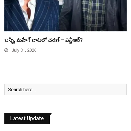
స్పైడర్ మ్యాన్ బాక్సాఫీస్ రికార్డు బద్దలు
July 31, 2026
Latest Update