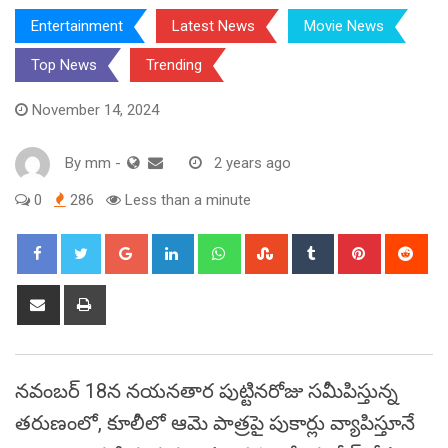
Entertainment
Latest News
Movie News
Top News
Trending
November 14, 2024
By
mm
-
2 years ago
0
286
Less than a minute
Google+
LinkedIn
Whatsapp
StumbleUpon
Tumblr
Pinterest
Red
Share
Print
via
Email
నవంబర్ 18న నయనతార పుట్టినరోజు సమీపిస్తున్న
తరుణంలో, కూలీలో ఆమె పాత్రపై పుకార్లు వ్యాపిస్తూనే