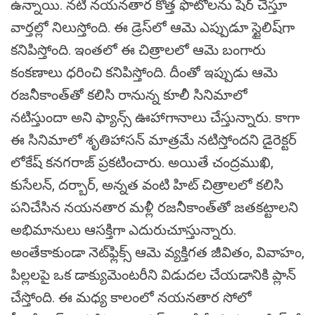
ఉన్నాయి. నటి నయనతార కొత్త ఫొటోలను షేర్ చేస్తూ
వార్తల్లో నిలుస్తోంది. ఈ డ్రెస్‌లో ఆమె ఎప్పుడూ స్టైలిష్‌గా
కనిపిస్తోంది. ఇంతలో ఈ చిత్రాలలో ఆమె బంగారు
కంకణాలు ధరించి కనిపిస్తోంది. దీంతో ఇప్పుడు ఆమె
రజనీకాంత్‌తో కలిసి రానున్న కూలీ సినిమాలో
నటిస్తుందా అని ఫ్యాన్స్ ఊహాగానాలు చేస్తున్నారు. కాగా
ఈ సినిమాలో శృతిహాసన్ మాత్రమే నటిస్తోందని డైరెక్టర్
లోకేష్ కనగరాజ్ ప్రకటించారు. అయితే చంద్రముఖి,
కుసేలన్, దర్బార్, అన్నత వంటి హిట్ చిత్రాలలో కలిసి
పనిచేసిన నయనతార మళ్లీ రజనీకాంత్‌తో జతకట్టాలని
అభిమానులు ఆసక్తిగా ఎదురుచూస్తున్నారు.
అంతేకాకుండా నెట్‌ఫ్లిక్స్ ఆమె వ్యక్తిగత జీవితం, వివాహం,
పిల్లలపై ఒక డాక్యుమెంటరీని విడుదల చేయడానికి ప్లాన్
చేస్తోంది. ఈ మధ్య కాలంలో నయనతార సోలో