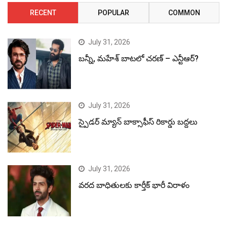
RECENT
POPULAR
COMMON
July 31, 2026
బన్నీ, మహేశ్ బాటలో చరణ్ – ఎన్టీఆర్?
July 31, 2026
స్పైడర్ మ్యాన్ బాక్సాఫీస్ రికార్డు బద్దలు
July 31, 2026
వరద బాధితులకు కార్తీక్ భారీ విరాళం