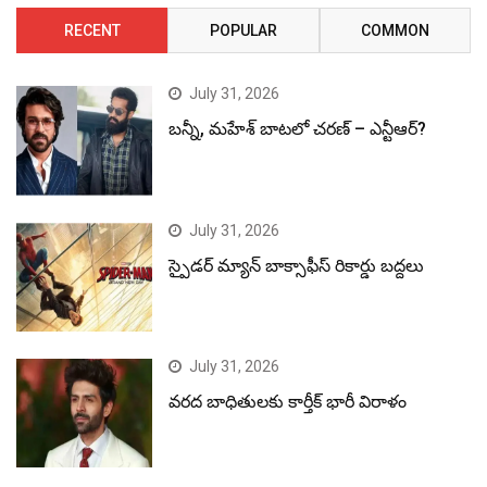
RECENT
POPULAR
COMMON
July 31, 2026
బన్నీ, మహేశ్ బాటలో చరణ్ – ఎన్టీఆర్?
July 31, 2026
స్పైడర్ మ్యాన్ బాక్సాఫీస్ రికార్డు బద్దలు
July 31, 2026
వరద బాధితులకు కార్తీక్ భారీ విరాళం