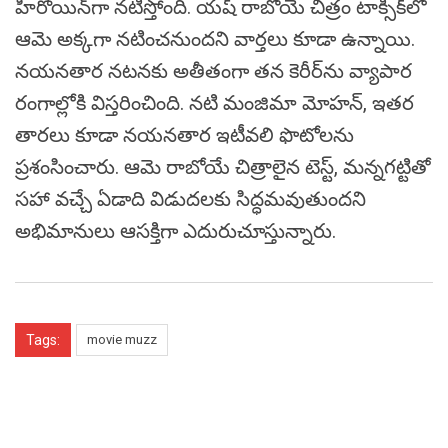
హీరోయిన్‌గా నటిస్తోంది. యష్ రాబోయే చిత్రం టాక్సిక్‌లో
ఆమె అక్కగా నటించనుందని వార్తలు కూడా ఉన్నాయి.
నయనతార నటనకు అతీతంగా తన కెరీర్‌ను వ్యాపార
రంగాల్లోకి విస్తరించింది. నటి మంజిమా మోహన్, ఇతర
తారలు కూడా నయనతార ఇటీవలి ఫొటోలను
ప్రశంసించారు. ఆమె రాబోయే చిత్రాలైన టెస్ట్, మన్నగట్టితో
సహా వచ్చే ఏడాది విడుదలకు సిద్ధమవుతుందని
అభిమానులు ఆసక్తిగా ఎదురుచూస్తున్నారు.
Tags:
movie muzz