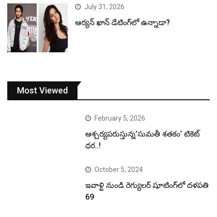
July 31, 2026
ఆర్యన్ ఖాన్ డేటింగ్‌లో ఉన్నాడా?
Most Viewed
February 5, 2026
ఆశ్చర్యపరుస్తున్న’సుమతీ శతకం’ టికెట్
ధర..!
October 5, 2024
ఇవాళ్టి నుండి రెగ్యులర్ షూటింగ్‌లో దళపతి
69