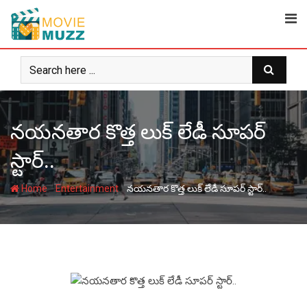
Skip
to
content
నయనతార కొత్త లుక్ లేడీ సూపర్
స్టార్..
-
-
Home
Entertainment
నయనతార కొత్త లుక్ లేడీ సూపర్ స్టార్..