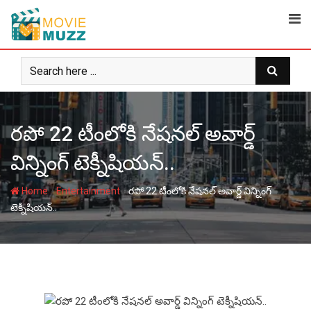
Skip
to
content
రపో 22 టీంలోకి నేషనల్ అవార్డ్‌
విన్నింగ్‌ టెక్నీషియన్‌..
-
-
Home
Entertainment
రపో 22 టీంలోకి నేషనల్ అవార్డ్‌ విన్నింగ్‌
టెక్నీషియన్‌..