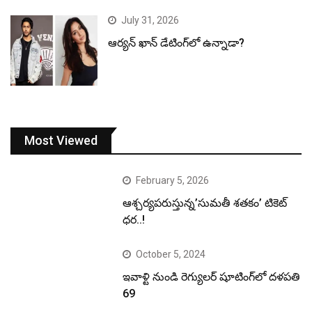
July 31, 2026
ఆర్యన్ ఖాన్ డేటింగ్‌లో ఉన్నాడా?
Most Viewed
February 5, 2026
ఆశ్చర్యపరుస్తున్న’సుమతీ శతకం’ టికెట్
ధర..!
October 5, 2024
ఇవాళ్టి నుండి రెగ్యులర్ షూటింగ్‌లో దళపతి
69