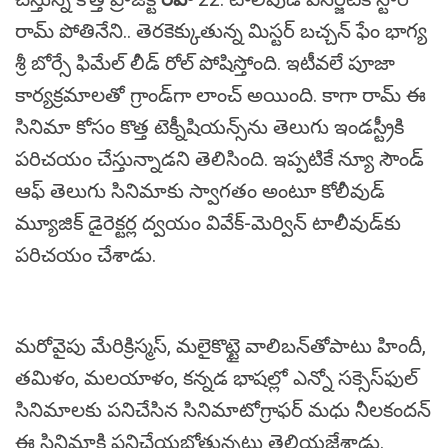
రామ్ పోతినేని.. తెరకెక్కుతున్న మిస్టర్ బచ్చన్ ఫేం భాగ్య
శ్రీ బోర్సే ఫిమేల్‌ లీడ్ రోల్‌ పోషిస్తోంది. ఇటీవలే పూజా
కార్యక్రమాలతో గ్రాండ్‌గా లాంచ్ అయింది. కాగా రామ్‌ ఈ
సినిమా కోసం కొత్త టెక్నీషియన్స్‌ను తెలుగు ఇండస్ట్రీకి
పరిచయం చేస్తున్నాడని తెలిసింది. ఇప్పటికే న్యూ సౌండ్
ఆఫ్‌ తెలుగు సినిమాకు స్వాగతం అంటూ కోలీవుడ్‌
మ్యూజిక్‌ డైరెక్టర్ల ద్వయం వివేక్-మెర్విన్‌ టాలీవుడ్‌కు
పరిచయం చేశాడు.
మరోవైపు మేరిక్రిస్మస్‌, మలైకొట్టై వాలిబన్‌తోపాటు హిందీ,
తమిళం, మలయాళం, కన్నడ భాషల్లో ఎన్నో సక్సెస్‌ఫుల్
సినిమాలకు పనిచేసిన సినిమాటోగ్రాఫర్‌ మధు నీలకందన్‌
ఈ సినిమాకి పనిచేయబోతున్నట్టు తెలియజేశాడు.