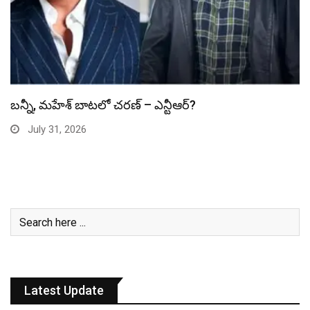
స్పైడర్ మ్యాన్ బాక్సాఫీస్ రికార్డు బద్దలు
July 31, 2026
Latest Update