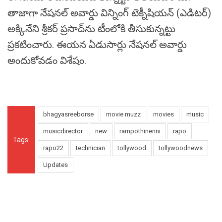
తాజాగా నేషనల్ అవార్డు విన్నింగ్‌ టెక్నీషియన్‌ (ఎడిటర్‌)
అక్కినేని శ్రీకర్‌ ప్రసాద్‌ను టీంలోకి తీసుకున్నట్టు
ప్రకటించారు. ఈయన ఏడుసార్లు నేషనల్ అవార్డు
అందుకోవడం విశేషం.
bhagyasreeborse
movie muzz
movies
music
musicdirector
new
rampothinenni
rapo
Tags:
rapo22
technician
tollywood
tollywoodnews
Updates