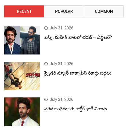
RECENT
POPULAR
COMMON
July 31, 2026
బన్నీ, మహేశ్ బాటలో చరణ్ – ఎన్టీఆర్?
July 31, 2026
స్పైడర్ మ్యాన్ బాక్సాఫీస్ రికార్డు బద్దలు
July 31, 2026
వరద బాధితులకు కార్తీక్ భారీ విరాళం