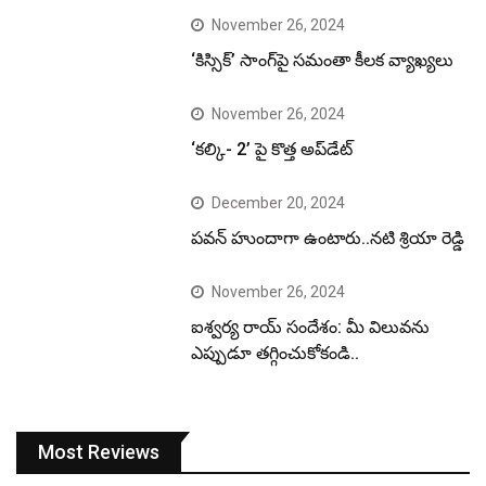
November 26, 2024
‘కిస్సిక్’ సాంగ్‌పై సమంతా కీలక వ్యాఖ్యలు
November 26, 2024
‘కల్కి- 2’ పై కొత్త అప్‌డేట్
December 20, 2024
పవన్ హుందాగా ఉంటారు..నటి శ్రియా రెడ్డి
November 26, 2024
ఐశ్వర్య రాయ్ సందేశం: మీ విలువను
ఎప్పుడూ తగ్గించుకోకండి..
Most Reviews