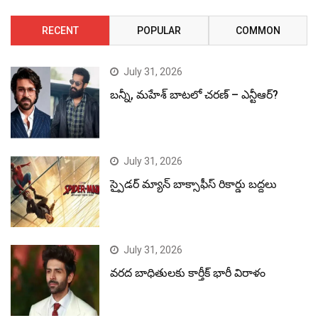
RECENT
POPULAR
COMMON
July 31, 2026
బన్నీ, మహేశ్ బాటలో చరణ్ – ఎన్టీఆర్?
July 31, 2026
స్పైడర్ మ్యాన్ బాక్సాఫీస్ రికార్డు బద్దలు
July 31, 2026
వరద బాధితులకు కార్తీక్ భారీ విరాళం