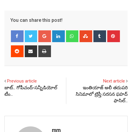
You can share this post!
Google+
LinkedIn
Whatsapp
StumbleUpon
Tumblr
Pinter
Reddit
Share
Print
via
Email
Previous article
Next article
జాట్‌.. గోపీచంద్‌-సన్నీడియోల్‌
ఇంతియాజ్ అలీ తదుపరి
టీం..
సినిమాలో ట్రిప్తీ సరసన ఫహద్
ఫాసిల్..
mm