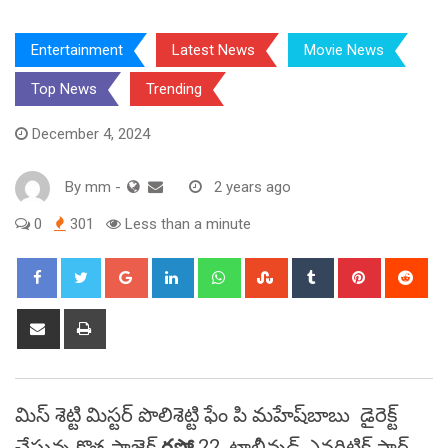
Entertainment
Latest News
Movie News
Top News
Trending
December 4, 2024
By
mm
-
2 years ago
0
301
Less than a minute
Google+
LinkedIn
Whatsapp
StumbleUpon
Tumblr
Pinterest
Red
Share
Print
via
Email
మిస్‌ శెట్టి మిస్టర్‌ పొలిశెట్టి ఫేం పి మహేష్‌బాబు డైరెక్ట్‌
చేస్తున్న కొత్త ప్రాజెక్ట్‌
రపో
22. టాలీవుడ్ ఎనర్జిటిక్‌ స్టార్