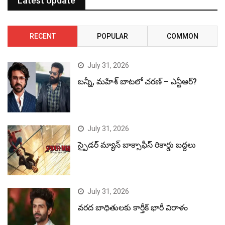
Latest Update
RECENT
POPULAR
COMMON
July 31, 2026
బన్నీ, మహేశ్ బాటలో చరణ్ – ఎన్టీఆర్?
July 31, 2026
స్పైడర్ మ్యాన్ బాక్సాఫీస్ రికార్డు బద్దలు
July 31, 2026
వరద బాధితులకు కార్తీక్ భారీ విరాళం