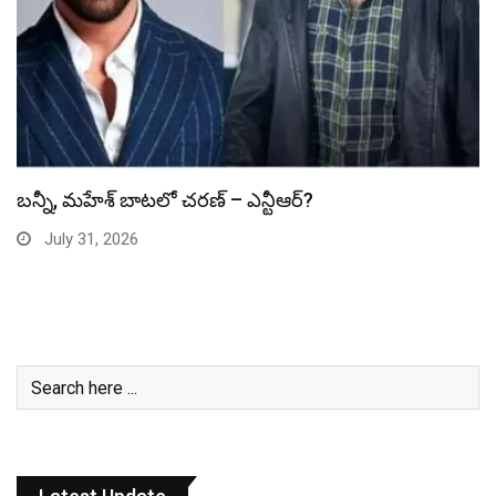
స్పైడర్ మ్యాన్ బాక్సాఫీస్ రికార్డు బద్దలు
July 31, 2026