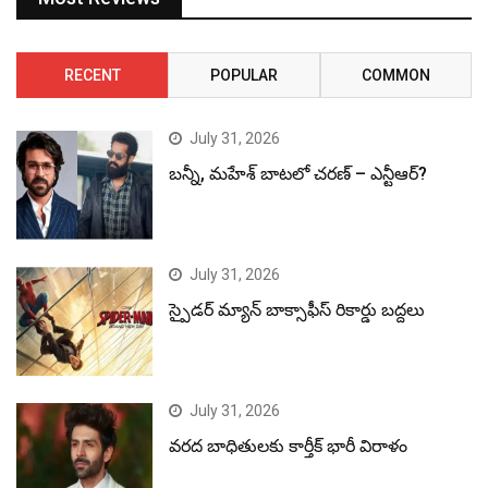
RECENT
POPULAR
COMMON
July 31, 2026
బన్నీ, మహేశ్ బాటలో చరణ్ – ఎన్టీఆర్?
July 31, 2026
స్పైడర్ మ్యాన్ బాక్సాఫీస్ రికార్డు బద్దలు
July 31, 2026
వరద బాధితులకు కార్తీక్ భారీ విరాళం