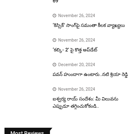
69
November 26, 2024
‘కిస్సిక్’ సాంగ్‌పై సమంతా కీలక వ్యాఖ్యలు
November 26, 2024
‘కల్కి- 2’ పై కొత్త అప్‌డేట్
December 20, 2024
పవన్ హుందాగా ఉంటారు..నటి శ్రియా రెడ్డి
November 26, 2024
ఐశ్వర్య రాయ్ సందేశం: మీ విలువను
ఎప్పుడూ తగ్గించుకోకండి..
Most Reviews