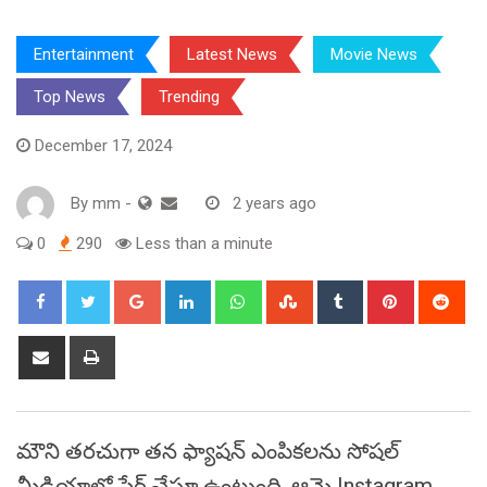
Entertainment
Latest News
Movie News
Top News
Trending
December 17, 2024
By
mm
-
2 years ago
0
290
Less than a minute
Google+
LinkedIn
Whatsapp
StumbleUpon
Tumblr
Pinterest
Red
Share
Print
via
Email
మౌని తరచుగా తన ఫ్యాషన్ ఎంపికలను సోషల్
మీడియాలో షేర్ చేస్తూ ఉంటుంది. ఆమె Instagram