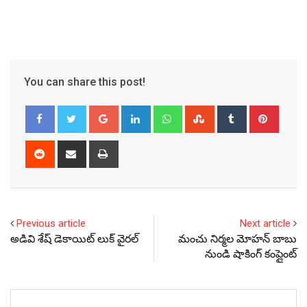
You can share this post!
Google+
LinkedIn
Whatsapp
StumbleUpon
Tumblr
Pinter
Reddit
Share
Print
via
Email
Previous article
Next article
అడివి శేష్‌ డెకాయిట్‌ లుక్‌ వైరల్
మంచు నిర్మల మోహన్ బాబు
నుండి షాకింగ్ కంప్లైంట్