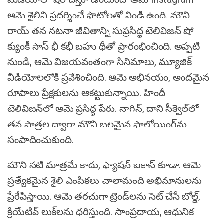
ఆమె శైలిని ప్రదర్శించే ఫొటోలతో నిండి ఉంది. మౌని
రాయ్ తన నటనా జీవితాన్ని సుప్రసిద్ధ టెలివిజన్ షో
క్యుంకీ సాస్ భీ కభీ బహు థీతో ప్రారంభించింది. అప్పటి
నుండి, ఆమె విజయవంతంగా సినిమాలు, మ్యూజిక్
వీడియోలలోకి ప్రవేశించింది. ఆమె అభినయం, అందమైన
రూపాలు ప్రేక్షకులను ఆకట్టుకున్నాయి. హిందీ
టెలివిజన్‌లో ఆమె ప్రసిద్ధ పేరు. నాగిన్, దాని సీక్వెల్‌లో
తన పాత్రల ద్వారా మౌని బలమైన ఫాలోయింగ్‌ను
సంపాదించుకుంది.
మౌని నటి మాత్రమే కాదు, ఫ్యాషన్ ఐకాన్ కూడా. ఆమె
ప్రత్యేకమైన శైలి ఎంపికలు చాలామంది అభిమానులను
ప్రేరేపిస్తాయి. ఆమె తరచుగా ట్రెండ్‌లను సెట్ చేసే బోల్డ్,
క్రియేటివ్ లుక్‌లను ధరిస్తుంది. సాంప్రదాయ, ఆధునిక