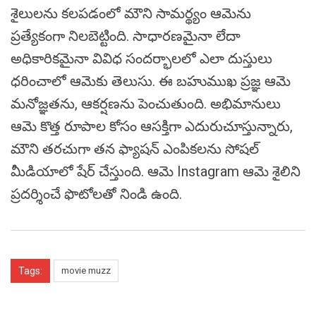
శైలులను కలపడంలో మౌని సామర్థ్యం ఆమెను
ప్రత్యేకంగా నిలబెట్టింది. సాధారణమైనా లేదా
అధికారికమైనా వివిధ సందర్భాలలో ఎలా దుస్తులు
ధరించాలో ఆమెకు తెలుసు. ఈ బహుముఖ ప్రజ్ఞ ఆమె
మనోజ్ఞతను, ఆకర్షణను పెంచుతుంది. అభిమానులు
ఆమె కొత్త రూపాల కోసం ఆసక్తిగా ఎదురుచూస్తున్నారు,
మౌని తరచుగా తన ఫ్యాషన్ ఎంపికలను సోషల్
మీడియాలో షేర్ చేస్తుంది. ఆమె Instagram ఆమె శైలిని
ప్రదర్శించే ఫొటోలతో నిండి ఉంది.
Tags:
movie muzz