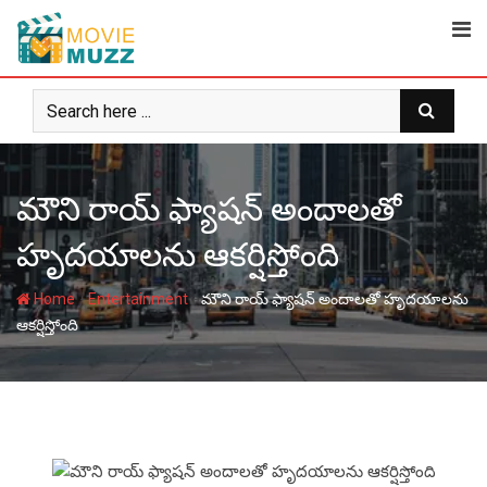
Skip
to
content
మౌని రాయ్ ఫ్యాషన్ అందాలతో
హృదయాలను ఆకర్షిస్తోంది
-
-
Home
Entertainment
మౌని రాయ్ ఫ్యాషన్ అందాలతో హృదయాలను
ఆకర్షిస్తోంది