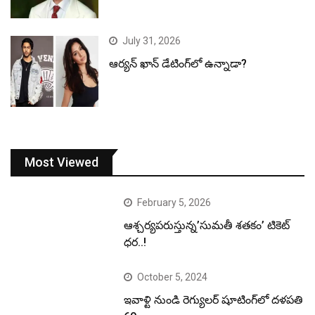
July 31, 2026
ఆర్యన్ ఖాన్ డేటింగ్‌లో ఉన్నాడా?
Most Viewed
February 5, 2026
ఆశ్చర్యపరుస్తున్న’సుమతీ శతకం’ టికెట్
ధర..!
October 5, 2024
ఇవాళ్టి నుండి రెగ్యులర్ షూటింగ్‌లో దళపతి