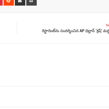
via
Email
N
రెస్టారెంట్‌ను సందర్శించిన AP ధిల్లాన్ ‘క్రష్’ 