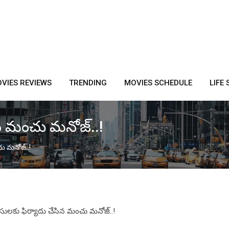
VIES REVIEWS
TRENDING
MOVIES SCHEDULE
LIFE 
ిన మంచు మనోజ్‌..!
ు మనోజ్‌..!