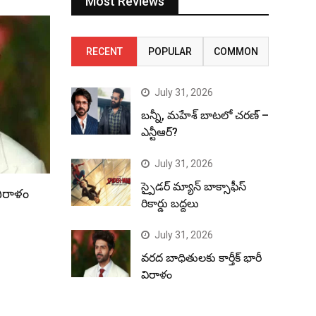
Most Reviews
RECENT
POPULAR
COMMON
July 31, 2026
బన్నీ, మహేశ్ బాటలో చరణ్ –
ఎన్టీఆర్?
July 31, 2026
స్పైడర్ మ్యాన్ బాక్సాఫీస్
విరాళం
రికార్డు బద్దలు
July 31, 2026
వరద బాధితులకు కార్తీక్ భారీ
విరాళం