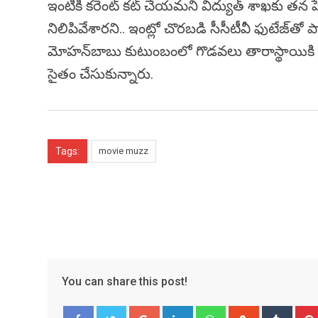
ఇంటికి కరెంట్‌ కట్‌ చేయమని విద్యుత్‌ శాఖకు తన ప
నిలిపివేశారని.. ఇంట్లో చొరబడి సీసీటీవీ ఫుటేజ్‌తో ప
మోహన్‌బాబు కుటుంబంలో గొడవలు తారాస్థాయికి చేరి
సైతం చేసుకున్నారు.
Tags:
movie muzz
You can share this post!
Google+
LinkedIn
Whatsapp
StumbleUpo
Tumbl