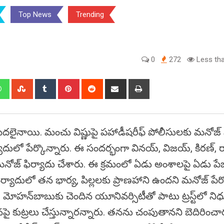
Top News
Trending
0
272
Less tha
edIn
Whatsapp
StumbleUpon
Tumblr
Pinterest
Reddit
Share
Print
via
Email
నాయి. మంచు విష్ణుపై పహాడీషరీఫ్‌ పోలీసులకు మనోజ్‌ ఫ
దులో పేర్కొన్నారు. ఈ సందర్భంగా వినయ్‌, విజయ్‌, కిరణ్‌, ర
ోజ్‌ ఫిర్యాదు చేశారు. ఈ క్రమంలో ఏడు అంశాలపై ఏడు పే
ర్యాదులో తన భార్య, పిల్లలకు ప్రాణహాని ఉందని మనోజ్‌ పేర్క
. మోహన్‌బాబుకు చెందిన యూనివర్సిటీతో పాటు ట్రస్ట్‌లో ని
 కుట్రలు చేస్తున్నారన్నారు. తనను చంపుతానని బెదిరించార