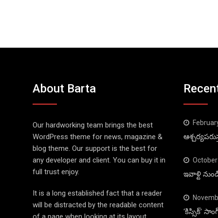
About Barta
Recen
Februar
Our hardworking team brings the best
WordPress theme for news, magazine &
ఆశ్చర్యపరుస
blog theme. Our support is the best for
any developer and client. You can buy it in
October
full trust enjoy.
ఇవాళ్టి నుం
It is a long established fact that a reader
Novembe
will be distracted by the readable content
‘కిస్సిక్’ స
of a page when looking at its layout.