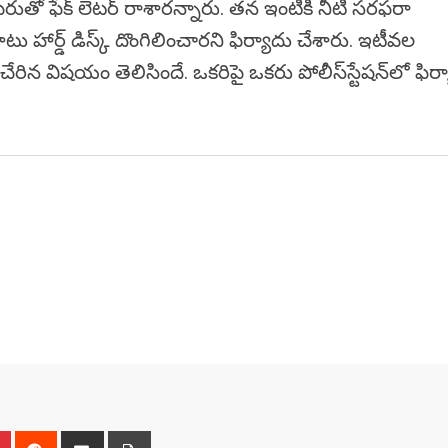
ేరుతో ఫేక్‌ లెటర్‌ రాశారన్నారు. తన ఇంటికి నీటి సరఫరా
ాటు హార్డ్‌ డిస్క్‌ దొంగిలించారని ఫిర్యాదు చేశారు. ఇటీవల
న విషయం తెలిసిందే. ఒకరిపై ఒకరు పోలీస్‌స్టేషన్‌లో ఫిర
n
r
Pinterest
Reddit
Share
Print