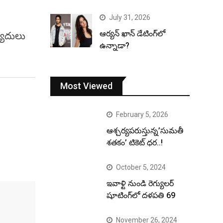
July 31, 2026
ఆర్యన్ ఖాన్ డేటింగ్‌లో
్యాదులు
ఉన్నాడా?
Most Viewed
February 5, 2026
ఆశ్చర్యపరుస్తున్న’సుమతీ
శతకం’ టికెట్ ధర..!
October 5, 2024
ఇవాళ్టి నుండి రెగ్యులర్
షూటింగ్‌లో దళపతి 69
November 26, 2024