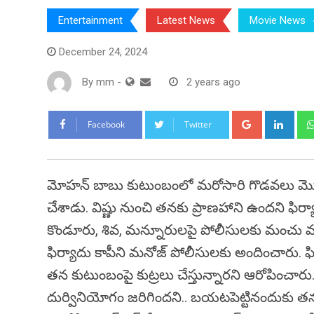
Entertainment
Latest News
Movie News
December 24, 2024
By
mm
-
2 years ago
Google+
Link
Facebook
Twitter
మోహన్ బాబు కుటుంబంలో మరోసారి గొడవలు మొదలై
చేశాడు. విష్ణు నుంచి తనకు ప్రాణహాని ఉందని ఫిర్యా
కొండూరు, శివ, మన్నూరులపై పోలీసులకు మంచు మన
ఫిర్యాదు కాపీని మనోజ్‌ పోలీసులకు అందించారు. ఫి
తన కుటుంబంపై కుట్రలు చేస్తున్నారని ఆరోపించారు
దుర్వినియోగం జరిగిందని.. బయటపెట్టినందుకు తనపై