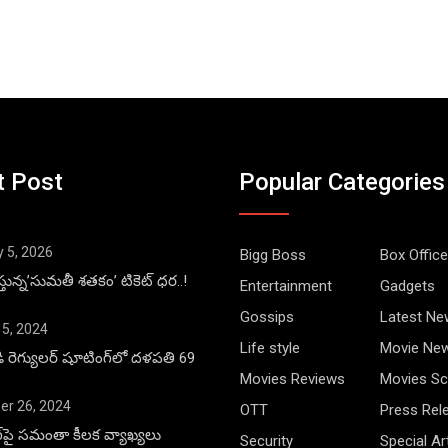
t Post
Popular Categories
y 5, 2026
Bigg Boss
Box Office
్తున్న’సుమతీ శతకం’ టికెట్ ధర..!
Entertainment
Gadgets
Gossips
Latest Ne
 5, 2024
Life style
Movie Ne
డి రెగ్యులర్ షూటింగ్‌లో దళపతి 69
Movies Reviews
Movies Sc
r 26, 2024
OTT
Press Rel
ాంగ్‌పై సమంతా కీలక వ్యాఖ్యలు
Security
Special Ar