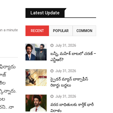
Latest Update
n a minute
RECENT
POPULAR
COMMON
July 31, 2026
బన్నీ, మహేశ్ బాటలో చరణ్ –
ఎన్టీఆర్?
ిర్యాదు
July 31, 2026
ాజ్‌
స్పైడర్ మ్యాన్ బాక్సాఫీస్
జీల
రికార్డు బద్దలు
ొన్నారు.
July 31, 2026
ధుల
వరద బాధితులకు కార్తీక్ భారీ
ని.. నా
విరాళం