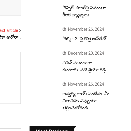
‘కిస్సిక్’ సాంగ్‌పై సమంతా
కీలక వ్యాఖ్యలు
November 26, 2024
ext article
మలైకా అరోరా..
‘కల్కి- 2’ పై కొత్త అప్‌డేట్
December 20, 2024
పవన్ హుందాగా
ఉంటారు..నటి శ్రియా రెడ్డి
November 26, 2024
ఐశ్వర్య రాయ్ సందేశం: మీ
విలువను ఎప్పుడూ
తగ్గించుకోకండి..