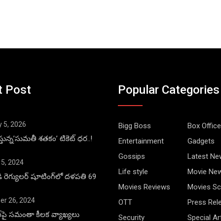
t Post
Popular Categories
y 5, 2026
Bigg Boss
Box Office
్తున్న’సుమతీ శతకం’ టికెట్ ధర..!
Entertainment
Gadgets
Gossips
Latest Ne
 5, 2024
Life style
Movie Ne
డి రెగ్యులర్ షూటింగ్‌లో దళపతి 69
Movies Reviews
Movies Sc
r 26, 2024
OTT
Press Rel
ాంగ్‌పై సమంతా కీలక వ్యాఖ్యలు
Security
Special Ar