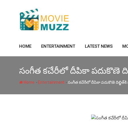
Skip
to
content
HOME
ENTERTAINMENT
LATEST NEWS
MO
సంగీత కచేరీలో దీపికా పదుకొణె దిల్జ
-
-
Home
Entertainment
సంగీత కచేరీలో దీపికా పదుకొణె దిల్జిత్‌కి