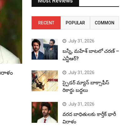
Most Reviews
RECENT
POPULAR
COMMON
July 31, 2026
బన్నీ, మహేశ్ బాటలో చరణ్ –
ఎన్టీఆర్?
విరాళం
July 31, 2026
స్పైడర్ మ్యాన్ బాక్సాఫీస్
రికార్డు బద్దలు
July 31, 2026
వరద బాధితులకు కార్తీక్ భారీ
విరాళం