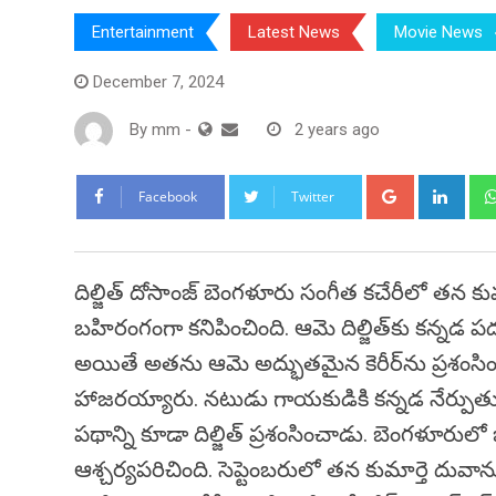
Entertainment
Latest News
Movie News
December 7, 2024
By
mm
-
2 years ago
Google+
Link
Facebook
Twitter
దిల్జిత్ దోసాంజ్ బెంగళూరు సంగీత కచేరీలో తన కు
బహిరంగంగా కనిపించింది. ఆమె దిల్జిత్‌కు కన్న
అయితే అతను ఆమె అద్భుతమైన కెరీర్‌ను ప్రశంసించా
హాజరయ్యారు. నటుడు గాయకుడికి కన్నడ నేర్పుతున్న
పథాన్ని కూడా దిల్జిత్ ప్రశంసించాడు. బెంగళూరులో
ఆశ్చర్యపరిచింది. సెప్టెంబరులో తన కుమార్తె ద