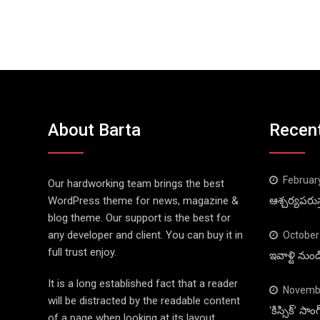
About Barta
Recen
Februar
Our hardworking team brings the best
WordPress theme for news, magazine &
ఆశ్చర్యపరుస
blog theme. Our support is the best for
any developer and client. You can buy it in
October
full trust enjoy.
ఇవాళ్టి నుం
It is a long established fact that a reader
Novembe
will be distracted by the readable content
‘కిస్సిక్’ స
of a page when looking at its layout.