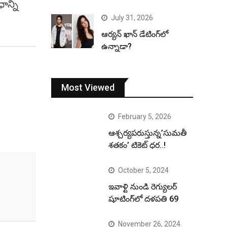
ాన్ని
July 31, 2026
ఆర్యన్ ఖాన్ డేటింగ్‌లో
ఉన్నాడా?
Most Viewed
February 5, 2026
ఆశ్చర్యపరుస్తున్న’సుమతీ
శతకం’ టికెట్ ధర..!
October 5, 2024
ఇవాళ్టి నుండి రెగ్యులర్
షూటింగ్‌లో దళపతి 69
November 26, 2024