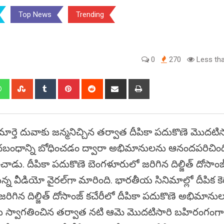
Top News
Trending
0
270
Less tha
edIn
Whatsapp
StumbleUpon
Tumblr
Pinterest
Reddit
Share
Print
via
Email
మార్తె దువాకు జన్మనిచ్చిన తర్వాత దీపికా పదుకొణె మొదటిస
డ పదబంధాన్ని బోధించడం ద్వారా అభిమానులను ఆనందపరిచింద
డు. దీపికా పదుకొణె బెంగళూరులో జరిగిన దిల్జిత్ దోసాంజ్ 
 వీడియో వైరల్‌గా మారింది. భారతీయ సినిమాల్లో దీపిక కెర
 జరిగిన దిల్జిత్ దోసాంజ్ కచేరీలో దీపికా పదుకొణె అభిమాను
ువాను స్వాగతించిన తర్వాత నటి ఆమె మొదటిసారి బహిరంగంగా