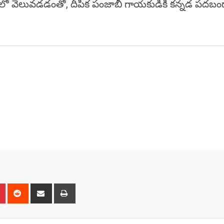
‌లైన్‌లో వెలువడడంతో, దీపిక పంజాబీ గాయకుడికి కన్నడ పదబంధ
n
r
Pinterest
Reddit
Share
Print
via
Email