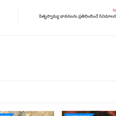
N
పితృస్వామ్య భావనలను ప్రతిబింబించే సినిమాలన