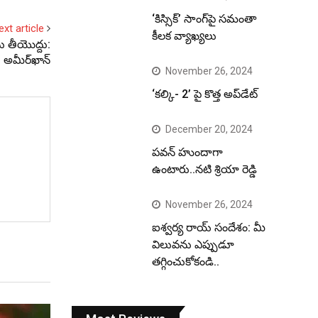
‘కిస్సిక్’ సాంగ్‌పై సమంతా
ext article
కీలక వ్యాఖ్యలు
ు తీయొద్దు:
అమీర్‌ఖాన్‌
November 26, 2024
‘కల్కి- 2’ పై కొత్త అప్‌డేట్
December 20, 2024
పవన్ హుందాగా
ఉంటారు..నటి శ్రియా రెడ్డి
November 26, 2024
ఐశ్వర్య రాయ్ సందేశం: మీ
విలువను ఎప్పుడూ
తగ్గించుకోకండి..