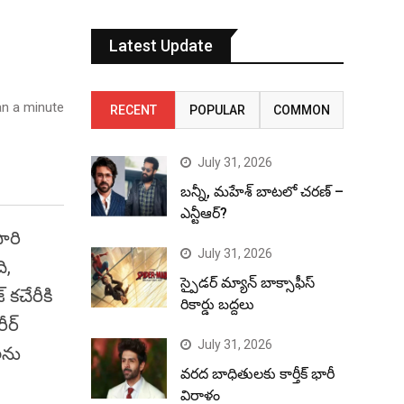
Latest Update
n a minute
RECENT
POPULAR
COMMON
July 31, 2026
బన్నీ, మహేశ్ బాటలో చరణ్ –
ఎన్టీఆర్?
ారి
July 31, 2026
ి,
స్పైడర్ మ్యాన్ బాక్సాఫీస్
కచేరీకి
రికార్డు బద్దలు
ీర్
July 31, 2026
లను
వరద బాధితులకు కార్తీక్ భారీ
విరాళం