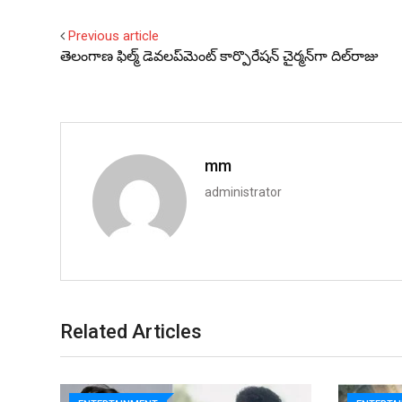
Previous article
తెలంగాణ ఫిల్మ్‌ డెవలప్‌మెంట్‌ కార్పొరేషన్‌ చైర్మన్‌గా దిల్‌‌రాజు
mm
administrator
Related Articles