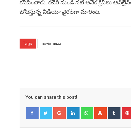
కనిపించారు. కచేరీ నుండి నటి అనేక క్లిప్‌లు ఆన్
బోధిస్తున్న వీడియో వైరల్‌గా మారింది.
Tags:
movie muzz
You can share this post!
Google+
LinkedIn
Whatsapp
StumbleUpo
Tumbl
Facebook
Twitter