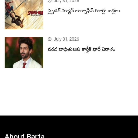
July 31, 2026
స్పైడర్ మ్యాన్ బాక్సాఫీస్ రికార్డు బద్దలు
July 31, 2026
వరద బాధితులకు కార్తీక్ భారీ విరాళం
About Barta