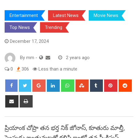
Entertainment
Latest News
Movie News
Top News
Trending
December 17, 2024
By
mm
-
2 years ago
0
306
Less than a minute
Google+
LinkedIn
Whatsapp
StumbleUpon
Tumblr
Pinterest
Red
Share
Print
via
Email
ప్రియాంక చోప్రా తన భర్త నిక్ జోనాస్, కూతురు మాల్తీ,
పెంపుడు జంతువులతో కలిసి ఇంట్లో తన ప్రీ-క్రిస్మస్