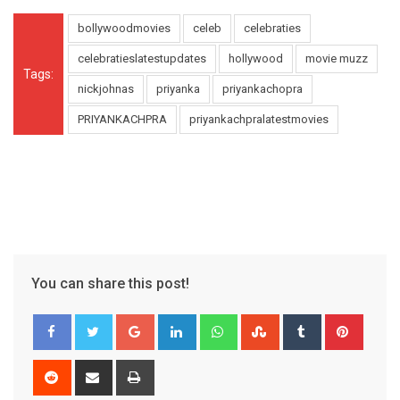
bollywoodmovies
celeb
celebraties
celebratieslatestupdates
hollywood
movie muzz
Tags:
nickjohnas
priyanka
priyankachopra
PRIYANKACHPRA
priyankachpralatestmovies
You can share this post!
Google+
LinkedIn
Whatsapp
StumbleUpon
Tumblr
Pinter
Reddit
Share
Print
via