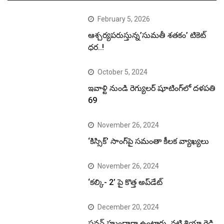
February 5, 2026
ఆశ్చర్యపరుస్తున్న’సుమతీ శతకం’ టికెట్
ధర..!
October 5, 2024
ఇవాళ్టి నుండి రెగ్యులర్ షూటింగ్‌లో దళపతి
69
November 26, 2024
‘కిస్సిక్’ సాంగ్‌పై సమంతా కీలక వ్యాఖ్యలు
November 26, 2024
‘కల్కి- 2’ పై కొత్త అప్‌డేట్
December 20, 2024
పవన్ హుందాగా ఉంటారు..నటి శ్రియా రెడ్డి