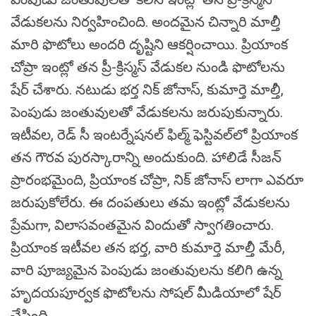
వేడుకలను నిర్వహించింది. అందమైన చిన్నారి మాల్తీ
మారి ఫొటోలు అందరి దృష్టిని ఆకర్షించాయి. ప్రియాంక
చోప్రా ఇంట్లో తన ప్రీ-క్రిస్మస్ వేడుకల నుండి ఫొటోలను
షేర్ చేశారు. నటుడు భర్త నిక్ జోనాస్, కుమార్తె మాల్తీ,
పెంపుడు జంతువులతో వేడుకలను జరుపుకున్నారు.
ఇటీవల, రెడ్ సీ ఇంటర్నేషనల్ ఫిల్మ్ ఫెస్టివల్‌లో ప్రియాంక
తన గౌరవ పురస్కారాన్ని అందుకుంది. హాలిడే సీజన్
ప్రారంభమైంది, ప్రియాంక చోప్రా, నిక్ జోనాస్ లాగా ఎవరూ
జరుపుకోలేరు. ఈ దంపతులు తమ ఇంట్లో వేడుకలను
ప్రేమగా, విలాసవంతమైన విందుతో స్వాగతించారు.
ప్రియాంక ఇటీవల తన భర్త, వారి కుమార్తె మాల్తీ మేరీ,
వారి పూజ్యమైన పెంపుడు జంతువులను కలిగి ఉన్న
హృదయపూర్వక ఫొటోలను సోషల్ మీడియాలో షేర్
చేసింది.