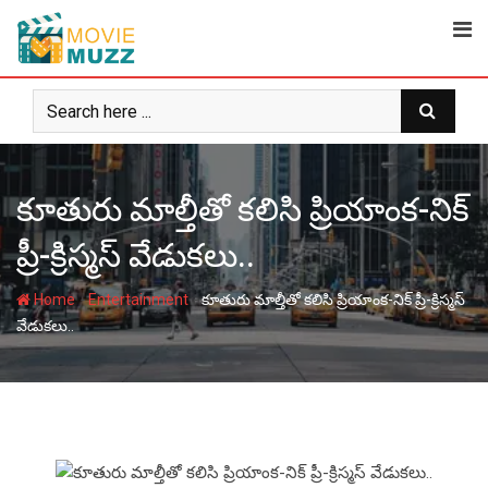
Skip
to
content
కూతురు మాల్తీతో కలిసి ప్రియాంక-నిక్
ప్రీ-క్రిస్మస్ వేడుకలు..
-
-
Home
Entertainment
కూతురు మాల్తీతో కలిసి ప్రియాంక-నిక్ ప్రీ-క్రిస్మస్
వేడుకలు..