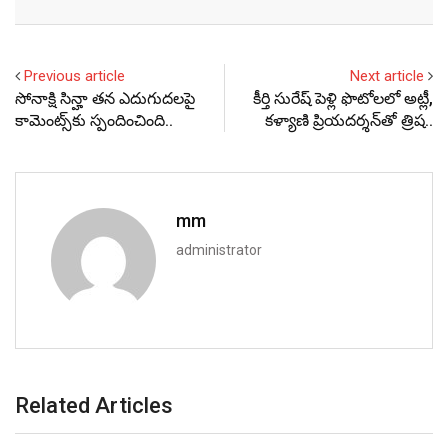
Email
Previous article
Next article
సోనాక్షి సిన్హా తన ఎదుగుదలపై
కీర్తి సురేష్ పెళ్లి ఫొటోలలో అట్లీ,
కామెంట్స్‌కు స్పందించింది..
కళ్యాణి ప్రియదర్శన్‌తో త్రిష..
mm
administrator
Related Articles