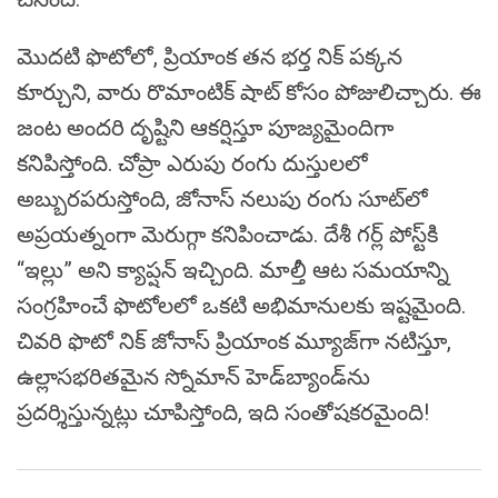
మొదటి ఫొటోలో, ప్రియాంక తన భర్త నిక్ పక్కన
కూర్చుని, వారు రొమాంటిక్ షాట్ కోసం పోజులిచ్చారు. ఈ
జంట అందరి దృష్టిని ఆకర్షిస్తూ పూజ్యమైందిగా
కనిపిస్తోంది. చోప్రా ఎరుపు రంగు దుస్తులలో
అబ్బురపరుస్తోంది, జోనాస్ నలుపు రంగు సూట్‌లో
అప్రయత్నంగా మెరుగ్గా కనిపించాడు. దేశీ గర్ల్ పోస్ట్‌కి
“ఇల్లు” అని క్యాప్షన్ ఇచ్చింది. మాల్తీ ఆట సమయాన్ని
సంగ్రహించే ఫొటోలలో ఒకటి అభిమానులకు ఇష్టమైంది.
చివరి ఫొటో నిక్ జోనాస్ ప్రియాంక మ్యూజ్‌గా నటిస్తూ,
ఉల్లాసభరితమైన స్నోమాన్ హెడ్‌బ్యాండ్‌ను
ప్రదర్శిస్తున్నట్లు చూపిస్తోంది, ఇది సంతోషకరమైంది!