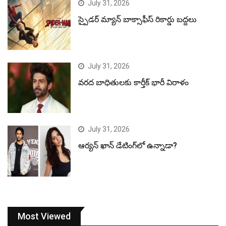
July 31, 2026
స్పైడర్ మ్యాన్ బాక్సాఫీస్ రికార్డు బద్దలు
July 31, 2026
వరద బాధితులకు కార్తీక్ భారీ విరాళం
July 31, 2026
ఆర్యన్ ఖాన్ డేటింగ్‌లో ఉన్నాడా?
Most Viewed