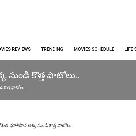
VIES REVIEWS
TRENDING
MOVIES SCHEDULE
LIFE 
క నుండి కొత్త ఫొటోలు..
ి కొత్త ఫొటోలు..