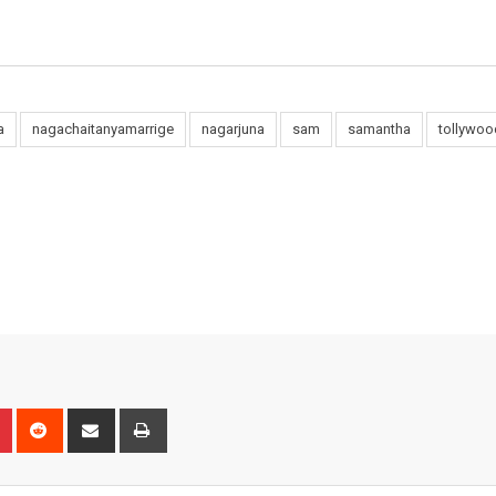
a
nagachaitanyamarrige
nagarjuna
sam
samantha
tollywo
n
r
Pinterest
Reddit
Share
Print
via
Email