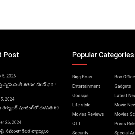
t Post
Popular Categories
y 5, 2026
Bigg Boss
Box Office
్తున్న’సుమతీ శతకం’ టికెట్ ధర..!
Entertainment
Gadgets
Gossips
Latest Ne
 5, 2024
Life style
Movie Ne
డి రెగ్యులర్ షూటింగ్‌లో దళపతి 69
Movies Reviews
Movies Sc
r 26, 2024
OTT
Press Rel
ాంగ్‌పై సమంతా కీలక వ్యాఖ్యలు
Security
Special Ar