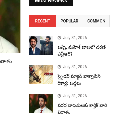
Most Reviews
RECENT
POPULAR
COMMON
July 31, 2026
బన్నీ, మహేశ్ బాటలో చరణ్ –
ఎన్టీఆర్?
విరాళం
July 31, 2026
స్పైడర్ మ్యాన్ బాక్సాఫీస్
రికార్డు బద్దలు
July 31, 2026
వరద బాధితులకు కార్తీక్ భారీ
విరాళం