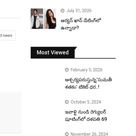
July 31, 2026
ఆర్యన్ ఖాన్ డేటింగ్‌లో
ఉన్నాడా?
od news
Most Viewed
February 5, 2026
ఆశ్చర్యపరుస్తున్న’సుమతీ
శతకం’ టికెట్ ధర..!
October 5, 2024
ఇవాళ్టి నుండి రెగ్యులర్
షూటింగ్‌లో దళపతి 69
November 26, 2024