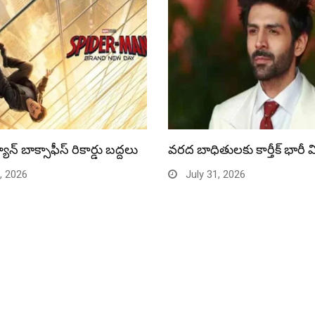
యాన్ బాక్సాఫీస్ రికార్డు బద్దలు
వరద బాధితులకు కార్తీక్ భారీ 
, 2026
July 31, 2026