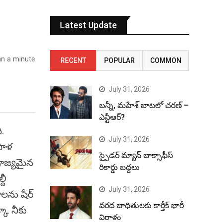
Latest Update
n a minute
RECENT
POPULAR
COMMON
July 31, 2026
బన్నీ, మహేశ్ బాటలో చరణ్ –
ఎన్టీఆర్?
ి.
July 31, 2026
పాళ
స్పైడర్ మ్యాన్ బాక్సాఫీస్
పూజ్యమైన
రికార్డు బద్దలు
దీ
July 31, 2026
ాలను షేర్
వరద బాధితులకు కార్తీక్ భారీ
కా నీకు
విరాళం