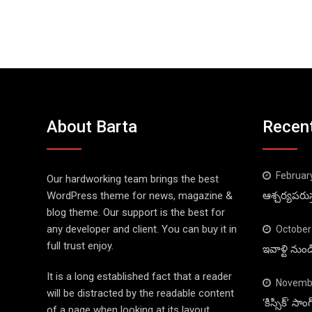
About Barta
Recen
Februar
Our hardworking team brings the best
WordPress theme for news, magazine &
ఆశ్చర్యపరుస
blog theme. Our support is the best for
any developer and client. You can buy it in
October
full trust enjoy.
ఇవాళ్టి నుం
It is a long established fact that a reader
Novembe
will be distracted by the readable content
‘కిస్సిక్’ స
of a page when looking at its layout.