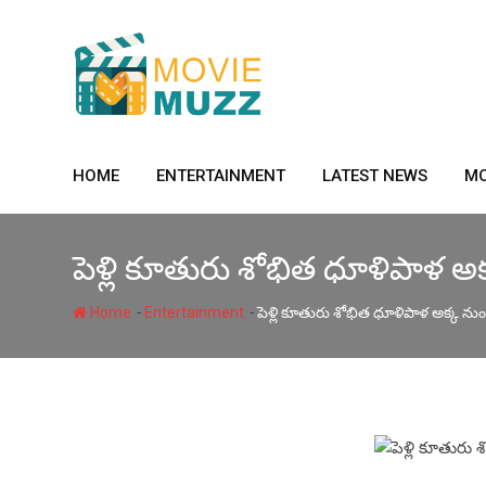
Skip
to
content
HOME
ENTERTAINMENT
LATEST NEWS
MO
పెళ్లి కూతురు శోభిత ధూళిపాళ అక్
-
-
Home
Entertainment
పెళ్లి కూతురు శోభిత ధూళిపాళ అక్క నుండ