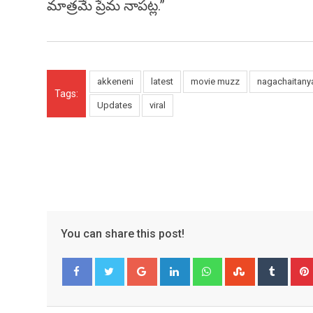
మాత్రమే ప్రేమ నాపట్ల.”
akkeneni
latest
movie muzz
nagachaitany
Tags:
Updates
viral
You can share this post!
Google+
LinkedIn
Whatsapp
StumbleUpo
Tumbl
Facebook
Twitter