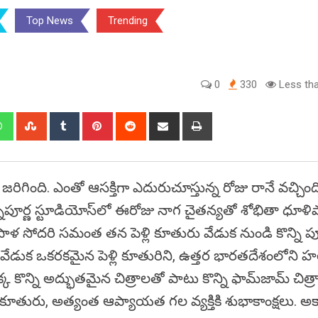
Top News
Trending
0
330
Less tha
edIn
Whatsapp
StumbleUpon
Tumblr
Pinterest
Reddit
Share
Print
via
Email
 జరిగింది. ఎంతో ఆసక్తిగా ఎదురుచూస్తున్న రోజు రానే వచ్చింద
్నపూర్ణ స్టూడియోస్‌లో ఈరోజు నాగ చైతన్యతో శోభితా ధూళి
ిపాళ సోదరి సమంత తన పెళ్లి కూతురు వేడుక నుండి కొన్ని 
వేడుక ఒకరకమైన పెళ్లి కూతురిని, ఉత్తర భారతదేశంలోని హల్
న్ని అద్భుతమైన చిత్రాలతో పాటు కొన్ని ఫామ్‌జామ్ చిత్ర
ి కూతురు, అత్యంత ఆప్యాయత గల వ్యక్తికి శుభాకాంక్షలు. అక్