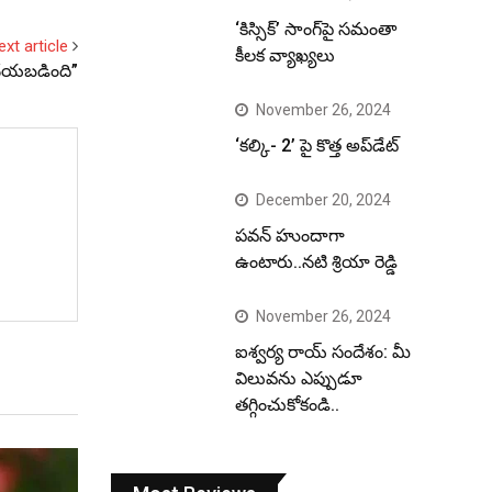
‘కిస్సిక్’ సాంగ్‌పై సమంతా
ext article
కీలక వ్యాఖ్యలు
 చేయబడింది”
November 26, 2024
‘కల్కి- 2’ పై కొత్త అప్‌డేట్
December 20, 2024
పవన్ హుందాగా
ఉంటారు..నటి శ్రియా రెడ్డి
November 26, 2024
ఐశ్వర్య రాయ్ సందేశం: మీ
విలువను ఎప్పుడూ
తగ్గించుకోకండి..