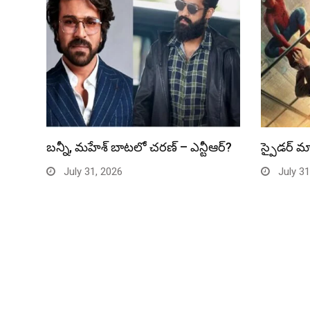
బన్నీ, మహేశ్ బాటలో చరణ్ – ఎన్టీఆర్?
స్పైడర్ మ్
July 31, 2026
July 31