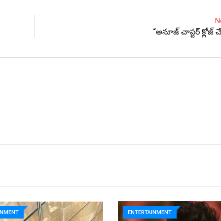
N
“అనూజ్ చాప్టర్ క్లోజ్
INMENT
ENTERTAINMENT