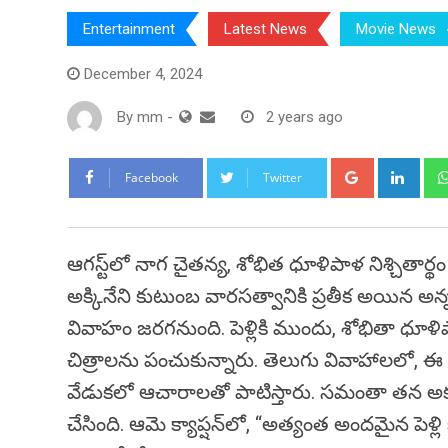
Entertainment
Latest News
Movie News
December 4, 2024
By
mm
-
2 years ago
Google+
Link
Facebook
Twitter
ఆగస్ట్‌లో నాగ చైతన్య, శోభిత ధూళిపాళ నిశ్చితార్థం
అక్కినేని కుటుంబ వారసత్వానికి ప్రతీక అయిన అన
వివాహం జరగనుంది. పెళ్లికి ముందు, శోభితా ధూళ
చిత్రాలను పంచుకున్నారు. తెలుగు వివాహాలలో, ఈ 
వేడుకలో ఆచారాలతో పాటిస్తారు. సమంతా తన అక్క కొ
చేసింది. ఆమె క్యాప్షన్‌లో, “అత్యంత అందమైన పెళ్ల