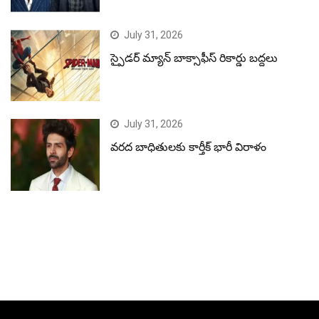
July 31, 2026
స్పైడర్ మ్యాన్ బాక్సాఫీస్ రికార్డు బద్దలు
July 31, 2026
వరద బాధితులకు కార్తీక్ భారీ విరాళం