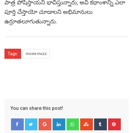
పాత్ర పోషిస్తాయని భావిస్తున్నారు, అవి కథాంశాన్ని ఎలా
పూర్తి చేస్తాయో చూడాలని అభిమానులు
ఉర్రూతలూగుతున్నారు.
Tags:
movie muzz
You can share this post!
Google+
LinkedIn
Whatsapp
StumbleUpon
Tumblr
Pinter