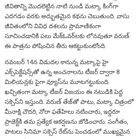
జీవితాన్ని మొదలెట్టిన నాటి నుండి మట్కా కింగ్‌గా
ఎదగడం వరకు అద్భుతమైన కథను చెబుతుంది. వాసు
జీవితంలోని వివిధ దశలను ప్రామాణికంగా
సూచించడానికి పలు మేక్‌ఓవర్‌లకు లోనవుతూ వరుణ్
ఈ పాత్రను పోషించిన తీరు ఆకట్టుకుంటోంది.
నవంబర్ 14న విడుదల కానున్న మట్కాపై హై
ఎక్స్‌పెక్టేషన్స్‌తో ఉన్న అంచనాలను టీజర్ ద్వారా 8
మిలియన్లకు పైగా వ్యూస్‌ను మూటగట్టుకుంది.
ఖచ్చితంగా మట్కా టీజర్ విజయం ఈ నటుడికి పెద్ద
సక్సెస్‌ని ఇస్తుంది. వరుణ్ తేజ్‌తో పాటు, మట్కా చిత్రంలో
మీనాక్షి చౌదరి, నోరా ఫతేహిలు నటించారు, ఇద్దరూ
ప్రాజెక్ట్‌కి తమ ప్రత్యేక ఆకర్షణను జోడించారు. సంగీతం,
పాటలు సినిమా సక్సెస్ రేట్‌ను పెంచడంలో ముఖ్యమైన