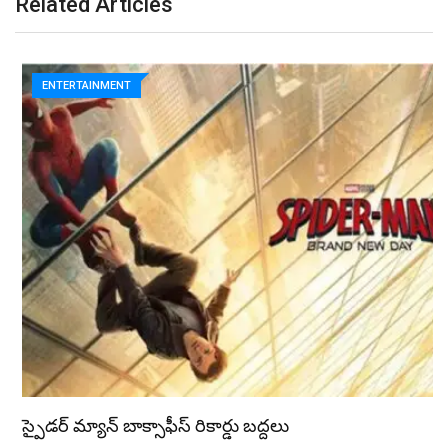
Related Articles
ENTERTAINMENT
స్పైడర్ మ్యాన్ బాక్సాఫీస్ రికార్డు బద్దలు