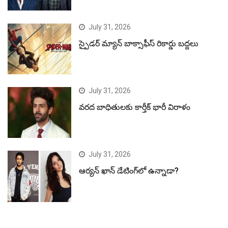
July 31, 2026
స్పైడర్ మ్యాన్ బాక్సాఫీస్ రికార్డు బద్దలు
July 31, 2026
వరద బాధితులకు కార్తీక్ భారీ విరాళం
July 31, 2026
ఆర్యన్ ఖాన్ డేటింగ్‌లో ఉన్నాడా?