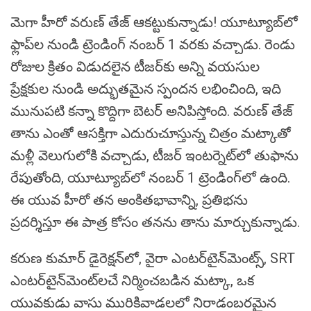
మెగా హీరో వరుణ్ తేజ్ ఆకట్టుకున్నాడు! యూట్యూబ్‌లో
ఫ్లాప్‌ల నుండి ట్రెండింగ్ నంబర్ 1 వరకు వచ్చాడు. రెండు
రోజుల క్రితం విడుదలైన టీజర్‌కు అన్ని వయసుల
ప్రేక్షకుల నుండి అద్భుతమైన స్పందన లభించింది, ఇది
మునుపటి కన్నా కొద్దిగా బెటర్ అనిపిస్తోంది. వరుణ్ తేజ్
తాను ఎంతో ఆసక్తిగా ఎదురుచూస్తున్న చిత్రం మట్కాతో
మళ్లీ వెలుగులోకి వచ్చాడు, టీజర్ ఇంటర్నెట్‌లో తుఫాను
రేపుతోంది, యూట్యూబ్‌లో నంబర్ 1 ట్రెండింగ్‌లో ఉంది.
ఈ యువ హీరో తన అంకితభావాన్ని, ప్రతిభను
ప్రదర్శిస్తూ ఈ పాత్ర కోసం తనను తాను మార్చుకున్నాడు.
కరుణ కుమార్ డైరెక్షన్‌లో, వైరా ఎంటర్‌టైన్‌మెంట్స్, SRT
ఎంటర్‌టైన్‌మెంట్‌లచే నిర్మించబడిన మట్కా, ఒక
యువకుడు వాసు మురికివాడలలో నిరాడంబరమైన