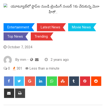
Entertainment
Latest News
Movie News
Top News
Trending
October 7, 2024
By
mm
-
2 years ago
0
301
Less than a minute
Google+
LinkedIn
Whatsapp
StumbleUpon
Tumblr
Pinterest
Red
Share
Print
via
Email