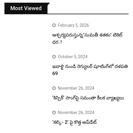
Most Viewed
February 5, 2026
ఆశ్చర్యపరుస్తున్న’సుమతీ శతకం’ టికెట్
ధర..!
October 5, 2024
ఇవాళ్టి నుండి రెగ్యులర్ షూటింగ్‌లో దళపతి
69
November 26, 2024
‘కిస్సిక్’ సాంగ్‌పై సమంతా కీలక వ్యాఖ్యలు
November 26, 2024
‘కల్కి- 2’ పై కొత్త అప్‌డేట్