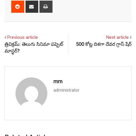
Reddit
Share
Print
via
Email
Previous article
Next article
త్రివిక్రమ్: తెలుగు సినిమా పప్పెట్
500 కోట్ల దిశగా దేవర గ్రాస్ షేర్
మాస్టర్?
mm
administrator