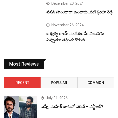
December 20, 2024
పవన్ హుందాగా ఉంటారు..నటి శ్రియా రెడ్డి
November 26, 2024
ఐశ్వర్య రాయ్ సందేశం: మీ విలువను
ఎప్పుడూ తగ్గించుకోకండి..
Most Reviews
RECENT
POPULAR
COMMON
July 31, 2026
బన్నీ, మహేశ్ బాటలో చరణ్ – ఎన్టీఆర్?