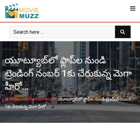
Skip
to
content
యూట్యూబ్‌లో ఫ్లాప్‌ల నుండి
ట్రెండింగ్ నంబర్ 1కు చేరుకున్న మెగా
హీరో…
-
-
Home
Entertainment
యూట్యూబ్‌లో ఫ్లాప్‌ల నుండి ట్రెండింగ్ నంబర్
1కు చేరుకున్న మెగా హీరో…