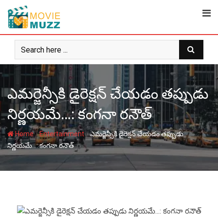
Skip
to
content
ఎమర్జెన్సీకి డైరెక్షన్ చేయడం తప్పుడు
నిర్ణయమే…: కంగనా రనౌత్
-
-
Home
Entertainment
ఎమర్జెన్సీకి డైరెక్షన్ చేయడం తప్పుడు
నిర్ణయమే…: కంగనా రనౌత్