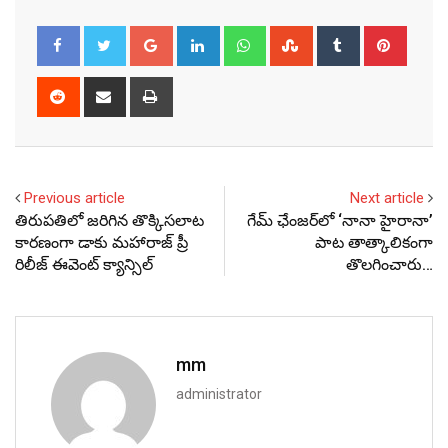
Google+
LinkedIn
Whatsapp
StumbleUpon
Tumblr
Pinter
Reddit
Share
Print
via
Email
Previous article
Next article
తిరుపతిలో జరిగిన తొక్కిసలాట
గేమ్ ఛేంజర్‌లో ‘నానా హైరానా’
కారణంగా డాకు మహారాజ్‌ ప్రీ
పాట తాత్కాలికంగా
రిలీజ్‌ ఈవెంట్‌ క్యాన్సిల్
తొలగించారు…
mm
administrator