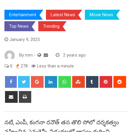
Entertainment
Latest News
Movie News
Top News
Trending
January 9, 2025
By
mm
-
2 years ago
0
278
Less than a minute
Google+
LinkedIn
Whatsapp
StumbleUpon
Tumblr
Pinterest
Red
Share
Print
via
Email
నటి, ఎంపీ, కంగనా రనౌత్ తన తొలి సోలో దర్శకత్వం
వహించిన ఎమర్జెన్సీ విడుదలలో జాప్యం గురించి