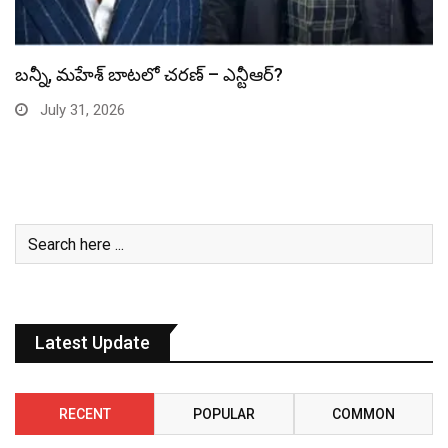
స్పైడర్ మ్యాన్ బాక్సాఫీస్ రికార్డు బద్దలు
July 31, 2026
Latest Update
RECENT
POPULAR
COMMON