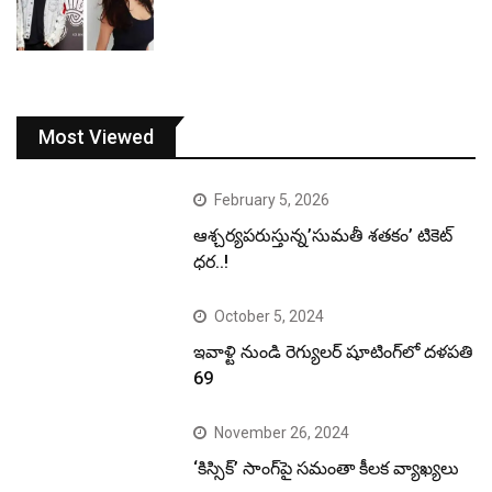
Most Viewed
February 5, 2026
ఆశ్చర్యపరుస్తున్న’సుమతీ శతకం’ టికెట్
ధర..!
October 5, 2024
ఇవాళ్టి నుండి రెగ్యులర్ షూటింగ్‌లో దళపతి
69
November 26, 2024
‘కిస్సిక్’ సాంగ్‌పై సమంతా కీలక వ్యాఖ్యలు