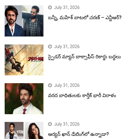
July 31, 2026
బన్నీ, మహేశ్ బాటలో చరణ్ – ఎన్టీఆర్?
July 31, 2026
స్పైడర్ మ్యాన్ బాక్సాఫీస్ రికార్డు బద్దలు
July 31, 2026
వరద బాధితులకు కార్తీక్ భారీ విరాళం
July 31, 2026
ఆర్యన్ ఖాన్ డేటింగ్‌లో ఉన్నాడా?