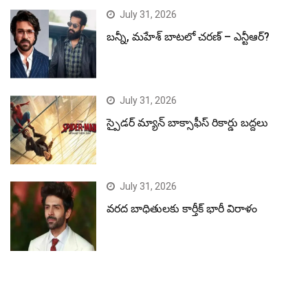
July 31, 2026
బన్నీ, మహేశ్ బాటలో చరణ్ – ఎన్టీఆర్?
July 31, 2026
స్పైడర్ మ్యాన్ బాక్సాఫీస్ రికార్డు బద్దలు
July 31, 2026
వరద బాధితులకు కార్తీక్ భారీ విరాళం