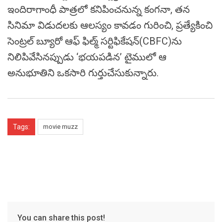
ఇందిరాగాంధీ పాత్రలో కనిపించనున్న కంగనా, తన
సినిమా విడుదలకు ఆలస్యం కావడం గురించి, ప్రత్యేకించి
సెంట్రల్ బ్యూరో ఆఫ్ ఫిల్మ్ సర్టిఫికేషన్(CBFC)ను
నిలిపివేసినప్పుడు ‘భయపడిన’ టైములో ఆ
అనుభూతిని ఒకసారి గుర్తుచేసుకున్నారు.
Tags:
movie muzz
You can share this post!