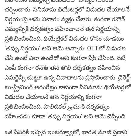
చర్చించారు. సినిమాను థియేటర్లలో విడుదల చేయాలనే
నిర్ణయంపై ఆమె విచారం వ్యక్తం చేశారు. కంగనా రనౌత్
ఎమర్జెన్సీకి దర్శకత్వం వహించాలనే తన నిర్ణయాన్ని
ప్రతిబింబించింది. థియేట్రికల్ విడుదల కోసం చూడటం
‘తప్పు నిర్ణయం’ అని ఆమె అన్నారు. OTTలో విడుదల
చేసి ఉంటే ఎలా ఉండేదో అని కంగనా షేర్ చేసింది. నటి,
ఎంపీ కంగనా రనౌత్ తన తొలి దర్శకత్వం వహించిన
ఎమర్జెన్సీ చుట్టూ ఉన్న వివాదాలను ప్రస్తావించారు. డైరెక్ట్-
టు-స్ట్రీమింగ్ అరంగేట్రం కాకుండా సినిమాను థియేటర్లలో
విడుదల చేయాలనే తన నిర్ణయాన్ని కంగనా
ప్రతిబింబించింది. పొలిటికల్ డ్రామాకి దర్శకత్వం
వహించడం కూడా ‘తప్పు నిర్ణయం’ అని ఆమె చెప్పింది.
ఒక పేపర్‌కి ఇచ్చిన ఇంటర్వ్యూలో, భారత మాజీ ప్రధాని