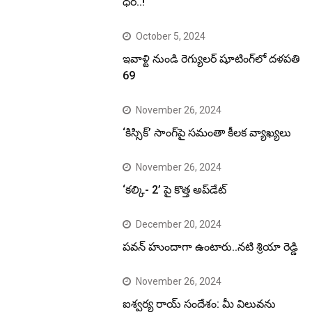
ధర..!
October 5, 2024
ఇవాళ్టి నుండి రెగ్యులర్ షూటింగ్‌లో దళపతి
69
November 26, 2024
‘కిస్సిక్’ సాంగ్‌పై సమంతా కీలక వ్యాఖ్యలు
November 26, 2024
‘కల్కి- 2’ పై కొత్త అప్‌డేట్
December 20, 2024
పవన్ హుందాగా ఉంటారు..నటి శ్రియా రెడ్డి
November 26, 2024
ఐశ్వర్య రాయ్ సందేశం: మీ విలువను