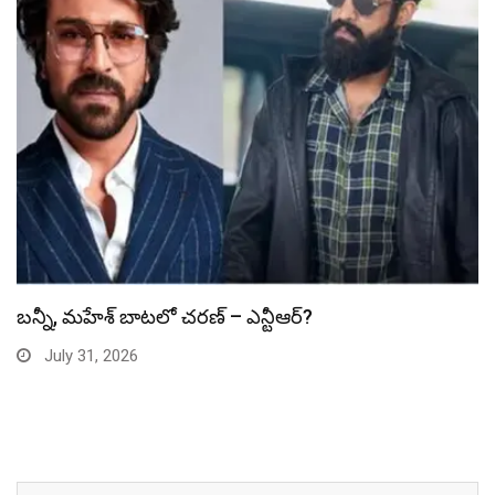
స్పైడర్ మ్యాన్ బాక్సాఫీస్ రికార్డు బద్దలు
July 31, 2026