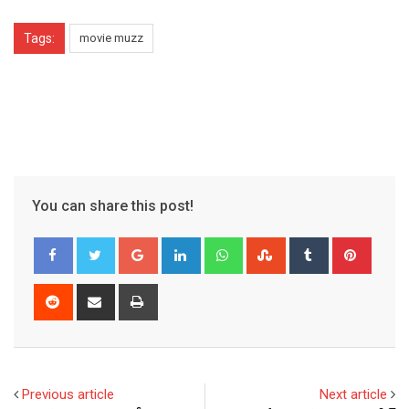
Tags:
movie muzz
You can share this post!
Google+
LinkedIn
Whatsapp
StumbleUpon
Tumblr
Pinter
Reddit
Share
Print
via
Email
Previous article
Next article