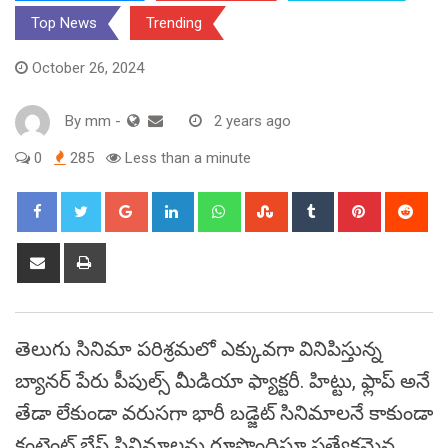
Top News
Trending
October 26, 2024
By
mm
-
2 years ago
0
285
Less than a minute
Google+
LinkedIn
Whatsapp
StumbleUpon
Tumblr
Pinterest
Red
Share
Print
via
Email
తెలుగు సినిమా పరిశ్రమలో ఎక్కువ‌గా వినిపిస్తున్న
బ్యాన‌ర్‌ పేరు పీపుల్స్ మీడియా ఫ్యాక్టరీ. హిట్టు, ఫ్లాప్ అనే
తేడా లేకుండా వ‌రుస‌గా భారీ బ‌డ్జెట్ సినిమాలనే కాకుండా
కంటెంట్ బేస్డ్ సినిమాల‌ను రూపొందిస్తూ ప్ర‌త్యేక‌మైన