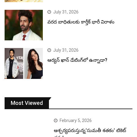
July 31, 2026
వరద బాధితులకు కార్తీక్ భారీ విరాళం
July 31, 2026
ఆర్యన్ ఖాన్ డేటింగ్‌లో ఉన్నాడా?
Most Viewed
February 5, 2026
ఆశ్చర్యపరుస్తున్న’సుమతీ శతకం’ టికెట్