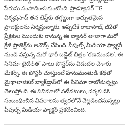
పేరును సంపాదించుకుంటోంది. ప్రొడ్యూసర్ TG
విశ్వప్రసాద్ తన టేస్ట్‌కు తగ్గట్టుగా అద్భుతమైన
ప్రాజెక్టులను నిర్మిస్తున్నారు. ఇప్ప‌టికే రాజాసాబ్‌, జీ2తో
ప్రేక్ష‌కుల ముందుకు రానున్న ఈ బ్యాన‌ర్ తాజాగా మ‌రో
క్రేజీ ప్రాజెక్ట్‌ను అనౌన్స్ చేసింది. పీపుల్స్ మీడియా ఫ్యాక్ట‌రీ
నుండి వ‌స్తున్న మ‌రో భారీ బ‌డ్జెట్ చిత్రం ‘ర‌ణ‌మండ‌ల’. ఈ
సినిమా టైటిల్‌తో పాటు పోస్ట‌ర్‌ను విడుద‌ల చేశారు
మేకర్స్. ఈ పోస్ట‌ర్‌ చూస్తుంటే హ‌నుమంతుడి క‌థ‌తో
మైథాలాజిక‌ల్ బ్యాక్‌డ్రాప్‌లో ఈ సినిమా రాబోతున్న‌ట్లు
తెలుస్తోంది. ఈ సినిమాలో న‌టీనటులు, ద‌ర్శ‌కుడికి
సంబంధించిన వివరాలను త్వ‌ర‌లోనే వెల్ల‌డించ‌నున్న‌ట్లు
పీపుల్స్ మీడియా ఫ్యాక్ట‌రీ ప్ర‌క‌టించింది.