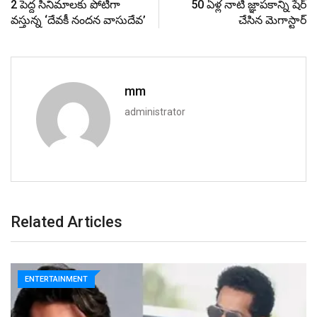
2 పెద్ద సినిమాలకు పోటీగా
50 ఏళ్ల నాటి జ్ఞాపకాన్ని షేర్
వ‌స్తున్న ‘దేవకీ నందన వాసుదేవ’
చేసిన మెగాస్టార్
mm
administrator
Related Articles
ENTERTAINMENT