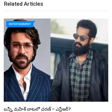
Related Articles
ENTERTAINMENT
స్పైడర్ మ్యాన్ బాక్సాఫీస్ రికార్డు బద్దలు