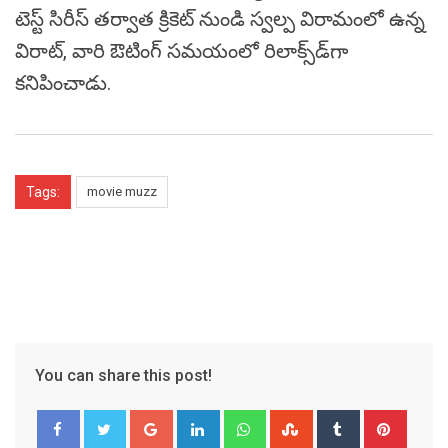
టెస్ట్ సిరీస్ తర్వాత క్రికెట్ నుండి స్వల్ప విరామంలో ఉన్న
విరాట్, వారి ఔటింగ్ సమయంలో రిలాక్స్‌డ్‌గా
కనిపించాడు.
Tags:
movie muzz
You can share this post!
Google+
LinkedIn
Whatsapp
StumbleUpon
Tumblr
Pinter