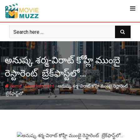
Skip
to
content
అనుష్క శర్మ-విరాట్ కోహ్లీ ముంబై
రెస్టారెంట్ బ్రేక్‌ఫాస్ట్‌లో…
-
-
Home
Entertainment
అనుష్క శర్మ-విరాట్ కోహ్లీ ముంబై రెస్టారెంట్
బ్రేక్‌ఫాస్ట్‌లో…