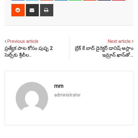
Reddit
Share
Print
via
Email
Previous article
Next article
ప్రత్యేక పాట కోసం పుష్ప 2
బ్రేక్ కే బాద్ డైరెక్టర్ డానిష్ అస్లాం
సెట్స్‌కు శ్రీలీల..
ఇమ్రాన్ ఖాన్‌తో…
mm
administrator