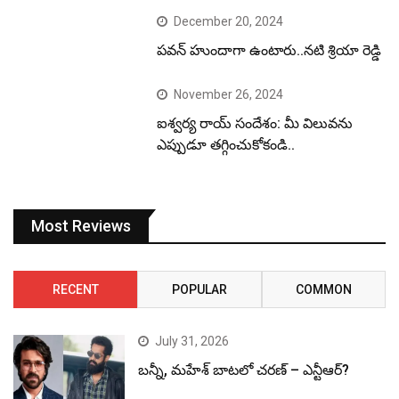
December 20, 2024
పవన్ హుందాగా ఉంటారు..నటి శ్రియా రెడ్డి
November 26, 2024
ఐశ్వర్య రాయ్ సందేశం: మీ విలువను
ఎప్పుడూ తగ్గించుకోకండి..
Most Reviews
RECENT
POPULAR
COMMON
July 31, 2026
బన్నీ, మహేశ్ బాటలో చరణ్ – ఎన్టీఆర్?