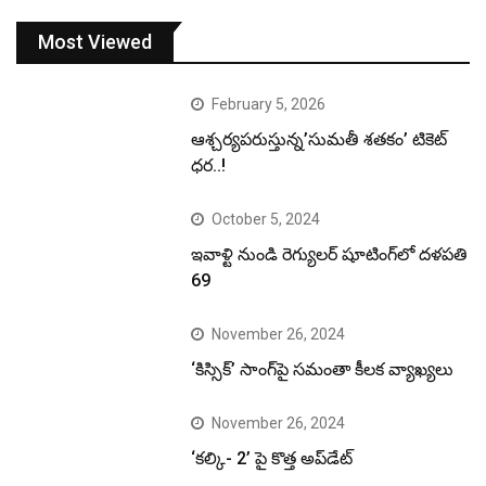
Most Viewed
February 5, 2026
ఆశ్చర్యపరుస్తున్న’సుమతీ శతకం’ టికెట్
ధర..!
October 5, 2024
ఇవాళ్టి నుండి రెగ్యులర్ షూటింగ్‌లో దళపతి
69
November 26, 2024
‘కిస్సిక్’ సాంగ్‌పై సమంతా కీలక వ్యాఖ్యలు
November 26, 2024
‘కల్కి- 2’ పై కొత్త అప్‌డేట్