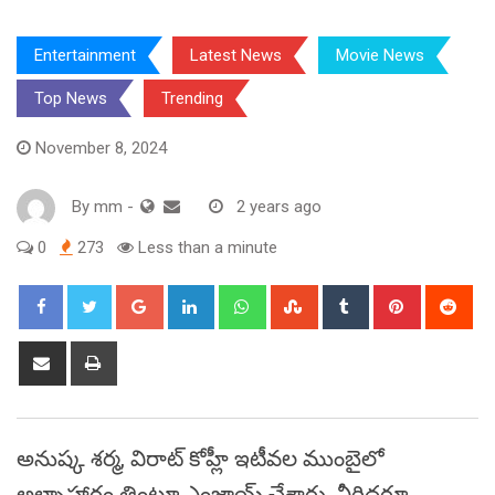
Entertainment
Latest News
Movie News
Top News
Trending
November 8, 2024
By
mm
-
2 years ago
0
273
Less than a minute
Google+
LinkedIn
Whatsapp
StumbleUpon
Tumblr
Pinterest
Red
Share
Print
via
Email
అనుష్క శర్మ, విరాట్ కోహ్లీ ఇటీవల ముంబైలో
అల్పాహారం తింటూ ఎంజాయ్ చేశారు. వీరిద్దరూ