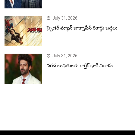
July 31, 2026
స్పైడర్ మ్యాన్ బాక్సాఫీస్ రికార్డు బద్దలు
July 31, 2026
వరద బాధితులకు కార్తీక్ భారీ విరాళం