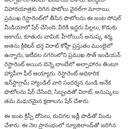
విహారయాత్రకు దిగిన ఫొటోలు వైరల్‌గా మారాయి.
ప్రముఖ రెస్టారెంట్‌లో తీసిన ఫొటోలను ఈ జంట సోషల్
మీడియాలో షేర్ చేసింది. వీరికి ఇద్దరు పిల్లలు, కొడుకు
అకాయ్, కూతురు వామిక. హీరోయిన్‌ అనుష్క శర్మ,
అతను క్రికెటర్ భర్త విరాట్ కోహ్లీ ప్రస్తుతం ముంబైలో
ఉన్నారు, ఇటీవల నగరంలోని ప్రముఖ సౌత్ ఇండియన్
రెస్టారెంట్ అయిన బెన్నె బాంబేలో అల్పాహారం తింటూ
హ్యాపీగా ఫీల్ అయ్యారు. రెస్టారెంట్ అధికారిక
ఇన్‌స్టాగ్రామ్ హ్యాండిల్ వారి సందర్శన నుండి అనేక
ఫొటోలను షేర్ చేసింది, సిబ్బందితో విరాట్, అనుష్కలు
తమ మధురమైన క్షణాలను షేర్ చేశారు.
ఈ జంట క్రిస్పీ దోసెలు, రుచిగల ఇడ్లీ పొడితో విందు
చేశారు. ఈ నెల ప్రారంభంలో న్యూజిలాండ్‌తో జరిగిన