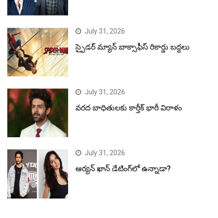
July 31, 2026
స్పైడర్ మ్యాన్ బాక్సాఫీస్ రికార్డు బద్దలు
July 31, 2026
వరద బాధితులకు కార్తీక్ భారీ విరాళం
July 31, 2026
ఆర్యన్ ఖాన్ డేటింగ్‌లో ఉన్నాడా?