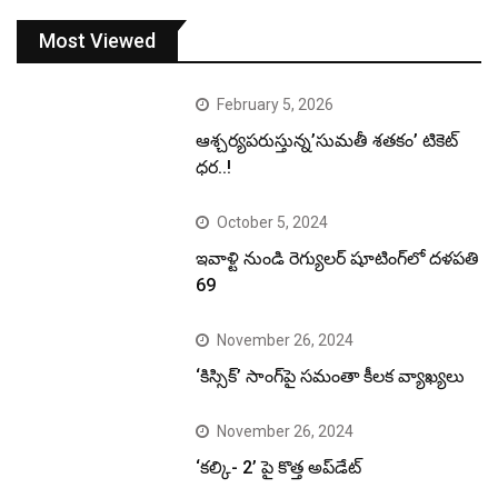
Most Viewed
February 5, 2026
ఆశ్చర్యపరుస్తున్న’సుమతీ శతకం’ టికెట్
ధర..!
October 5, 2024
ఇవాళ్టి నుండి రెగ్యులర్ షూటింగ్‌లో దళపతి
69
November 26, 2024
‘కిస్సిక్’ సాంగ్‌పై సమంతా కీలక వ్యాఖ్యలు
November 26, 2024
‘కల్కి- 2’ పై కొత్త అప్‌డేట్