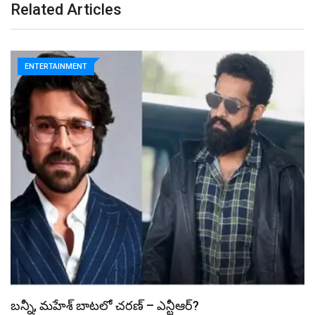
Related Articles
ENTERTAINMENT
స్పైడర్ మ్యాన్ బాక్సాఫీస్ రికార్డు బద్దలు