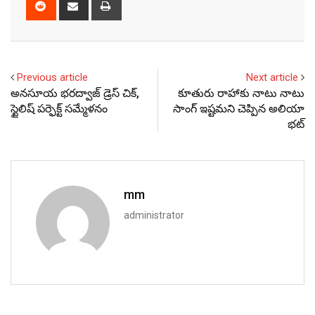
Reddit
Share
Print
via
Email
Previous article
Next article
అనసూయ భరద్వాజ్‌ డ్రెస్ చిక్,
కూతురు రాహాకు నాటు నాటు
స్టైలిష్ పర్ఫెక్ట్ సమ్మేళనం
సాంగ్ ఇష్టమని చెప్పిన అలియా
భట్
mm
administrator