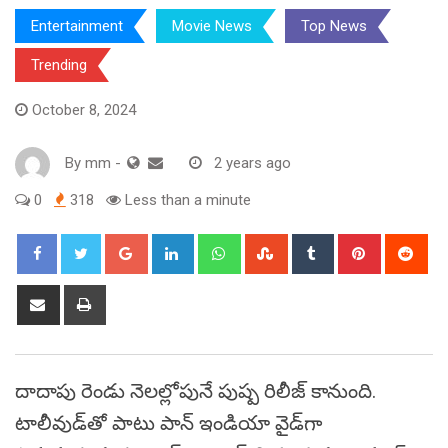
Entertainment
Movie News
Top News
Trending
October 8, 2024
By
mm
-
2 years ago
0
318
Less than a minute
Google+
LinkedIn
Whatsapp
StumbleUpon
Tumblr
Pinterest
Red
Share
Print
via
Email
దాదాపు రెండు నెలల్లోపునే పుష్ప రిలీజ్ కానుంది.
టాలీవుడ్‌తో పాటు పాన్ ఇండియా వైడ్‌గా