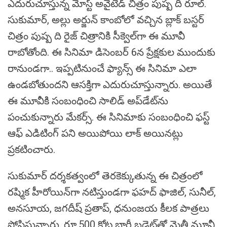
ఎదురుచూస్తున్న మోస్ట్ అవైటెడ్ చిత్రం పుష్ప ది రూల్.
సుకుమార్, అల్లు అర్జున్ కాంబోలో వ‌చ్చిన బ్లాక్ బ‌స్ట‌ర్
చిత్రం పుష్ప ది రైజ్ చిత్రానికి సీక్వెల్‌గా ఈ మూవీ
రాబోతోంది. ఈ సినిమా డిసెంబ‌ర్ 6న ప్రేక్ష‌కుల ముందుకు
రానుండ‌గా.. ఇప్ప‌టినుంచే ఫ్యాన్స్ ఈ సినిమా ఎలా
ఉండ‌బోతుంద‌ని ఆసక్తిగా ఎదురుచూస్తున్నారు. అయితే
ఈ మూవీకి సంబంధించి సాలిడ్ అప్‌డేట్‌ను
పంచుకున్నారు మేక‌ర్స్. ఈ సినిమాకు సంబంధించి ఫస్ట్
ఆఫ్ ఎడిటింగ్ పని అయిపోయి లాక్ అయిన‌ట్లు
ప్ర‌క‌టించారు.
సుకుమార్‌ దర్శకత్వంలో తెరకెక్కుతున్న ఈ చిత్రంలో
రష్మిక హీరోయిన్‌గా న‌టిస్తుండ‌గా ఫహద్‌ ఫాజిల్, సునీల్‌,
అనసూయ, జగదీష్‌ ప్రతాప్‌, ధనుంజయ కీలక పాత్రలు
పోషిస్తున్నారు. రూ.500 కోట్ల భారీ బడ్జెట్‌తో మైత్రీ మూవీ