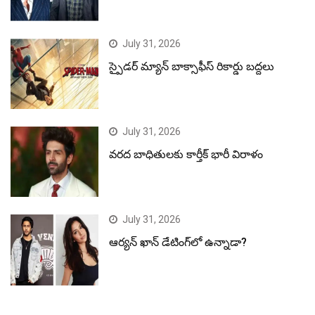
July 31, 2026
స్పైడర్ మ్యాన్ బాక్సాఫీస్ రికార్డు బద్దలు
July 31, 2026
వరద బాధితులకు కార్తీక్ భారీ విరాళం
July 31, 2026
ఆర్యన్ ఖాన్ డేటింగ్‌లో ఉన్నాడా?