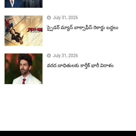
July 31, 2026
స్పైడర్ మ్యాన్ బాక్సాఫీస్ రికార్డు బద్దలు
July 31, 2026
వరద బాధితులకు కార్తీక్ భారీ విరాళం