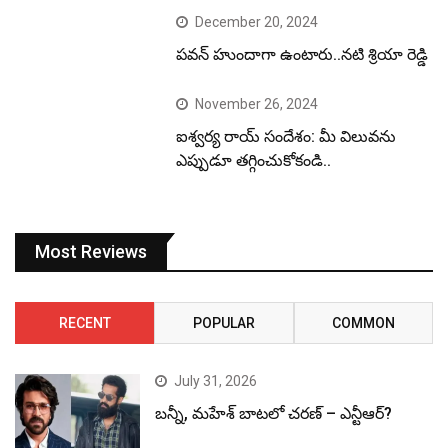
December 20, 2024
పవన్ హుందాగా ఉంటారు..నటి శ్రియా రెడ్డి
November 26, 2024
ఐశ్వర్య రాయ్ సందేశం: మీ విలువను
ఎప్పుడూ తగ్గించుకోకండి..
Most Reviews
RECENT
POPULAR
COMMON
July 31, 2026
బన్నీ, మహేశ్ బాటలో చరణ్ – ఎన్టీఆర్?